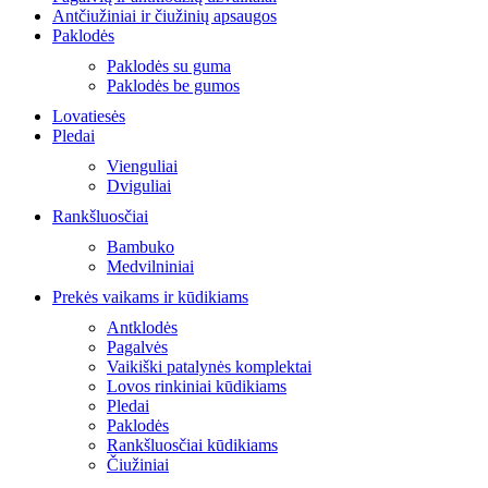
Antčiužiniai ir čiužinių apsaugos
Paklodės
Paklodės su guma
Paklodės be gumos
Lovatiesės
Pledai
Vienguliai
Dviguliai
Rankšluosčiai
Bambuko
Medvilniniai
Prekės vaikams ir kūdikiams
Antklodės
Pagalvės
Vaikiški patalynės komplektai
Lovos rinkiniai kūdikiams
Pledai
Paklodės
Rankšluosčiai kūdikiams
Čiužiniai