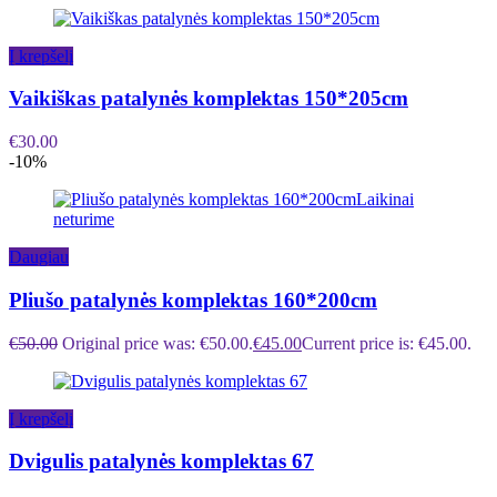
Į krepšelį
Vaikiškas patalynės komplektas 150*205cm
€
30.00
-10%
Laikinai
neturime
Daugiau
Pliušo patalynės komplektas 160*200cm
€
50.00
Original price was: €50.00.
€
45.00
Current price is: €45.00.
Į krepšelį
Dvigulis patalynės komplektas 67