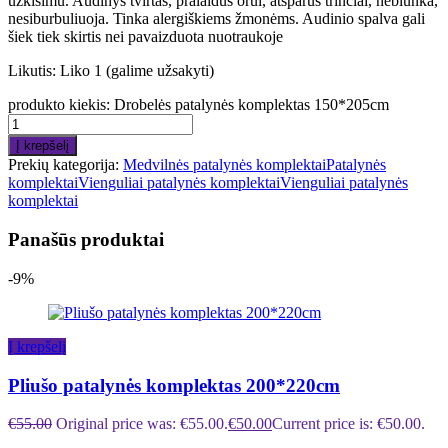
užkišimu. Audinys tvirtas, pralaidus orui, atsparus trinčiai, neblunka,
nesiburbuliuoja. Tinka alergiškiems žmonėms. Audinio spalva gali
šiek tiek skirtis nei pavaizduota nuotraukoje
Likutis:
Liko 1 (galime užsakyti)
produkto kiekis: Drobelės patalynės komplektas 150*205cm
Į krepšelį
Prekių kategorija:
Medvilnės patalynės komplektai
Patalynės
komplektai
Vienguliai patalynės komplektai
Vienguliai patalynės
komplektai
Panašūs produktai
-9%
Į krepšelį
Pliušo patalynės komplektas 200*220cm
€
55.00
Original price was: €55.00.
€
50.00
Current price is: €50.00.