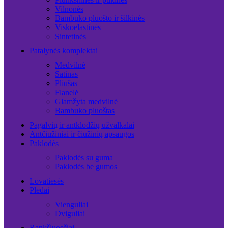
Vilnonės
Bambuko pluošto ir šilkinės
Viskoelastinės
Sintetinės
Patalynės komplektai
Medvilnė
Satinas
Pliušas
Flanelė
Glamžyta medvilnė
Bambuko pluoštas
Pagalvių ir antklodžių užvalkalai
Antčiužiniai ir čiužinių apsaugos
Paklodės
Paklodės su guma
Paklodės be gumos
Lovatiesės
Pledai
Vienguliai
Dviguliai
Rankšluosčiai