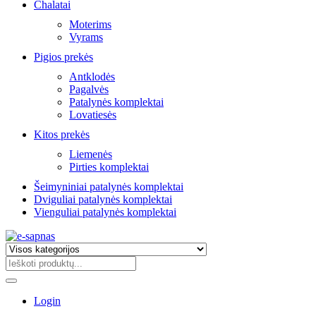
Chalatai
Moterims
Vyrams
Pigios prekės
Antklodės
Pagalvės
Patalynės komplektai
Lovatiesės
Kitos prekės
Liemenės
Pirties komplektai
Šeimyniniai patalynės komplektai
Dviguliai patalynės komplektai
Vienguliai patalynės komplektai
Login