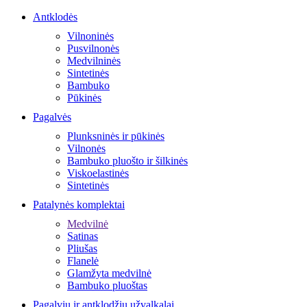
Antklodės
Vilnoninės
Pusvilnonės
Medvilninės
Sintetinės
Bambuko
Pūkinės
Pagalvės
Plunksninės ir pūkinės
Vilnonės
Bambuko pluošto ir šilkinės
Viskoelastinės
Sintetinės
Patalynės komplektai
Medvilnė
Satinas
Pliušas
Flanelė
Glamžyta medvilnė
Bambuko pluoštas
Pagalvių ir antklodžių užvalkalai