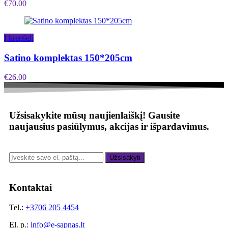
€
70.00
Į krepšelį
Satino komplektas 150*205cm
€
26.00
Užsisakykite mūsų naujienlaiškį!
Gausite
naujausius pasiūlymus, akcijas ir išpardavimus.
Užsisakyti
Kontaktai
Tel.:
+3706 205 4454
El. p.:
info@e-sapnas.lt