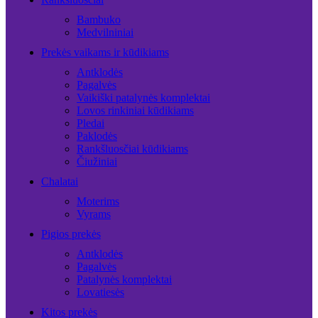
Bambuko
Medvilniniai
Prekės vaikams ir kūdikiams
Antklodės
Pagalvės
Vaikiški patalynės komplektai
Lovos rinkiniai kūdikiams
Pledai
Paklodės
Rankšluosčiai kūdikiams
Čiužiniai
Chalatai
Moterims
Vyrams
Pigios prekės
Antklodės
Pagalvės
Patalynės komplektai
Lovatiesės
Kitos prekės