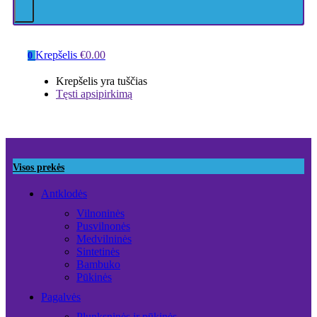
Krepšelis
€
0.00
0
Krepšelis yra tuščias
Tęsti apsipirkimą
Visos prekės
Antklodės
Vilnoninės
Pusvilnonės
Medvilninės
Sintetinės
Bambuko
Pūkinės
Pagalvės
Plunksninės ir pūkinės