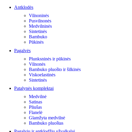
Antklodės
Vilnoninės
Pusvilnonės
Medvilninės
Sintetinės
Bambuko
Pūkinės
Pagalvės
Plunksninės ir pūkinės
Vilnonės
Bambuko pluošto ir šilkinės
Viskoelastinės
Sintetinės
Patalynės komplektai
Medvilnė
Satinas
Pliušas
Flanelė
Glamžyta medvilnė
Bambuko pluoštas
Pagalvių ir antklodžių užvalkalai