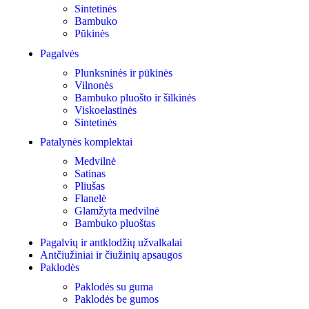
Sintetinės
Bambuko
Pūkinės
Pagalvės
Plunksninės ir pūkinės
Vilnonės
Bambuko pluošto ir šilkinės
Viskoelastinės
Sintetinės
Patalynės komplektai
Medvilnė
Satinas
Pliušas
Flanelė
Glamžyta medvilnė
Bambuko pluoštas
Pagalvių ir antklodžių užvalkalai
Antčiužiniai ir čiužinių apsaugos
Paklodės
Paklodės su guma
Paklodės be gumos