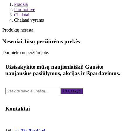
Pradžia
Parduotuvė
Chalatai
Chalatai vyrams
Produktų nerasta.
Neseniai Jūsų peržiūrėtos prekės
Dar nieko neperžiūrėjote.
Užsisakykite mūsų naujienlaiškį!
Gausite
naujausius pasiūlymus, akcijas ir išpardavimus.
Užsisakyti
Kontaktai
Tel.:
+3706 205 4454