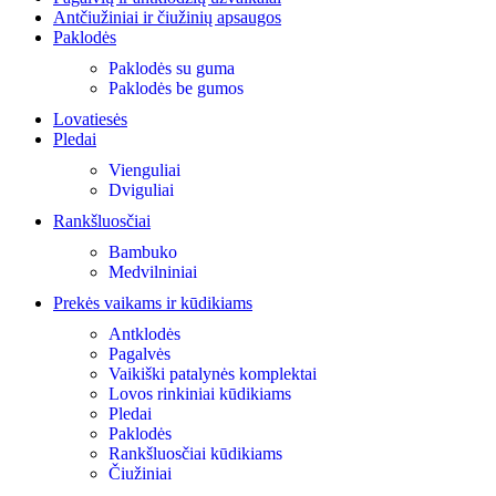
Antčiužiniai ir čiužinių apsaugos
Paklodės
Paklodės su guma
Paklodės be gumos
Lovatiesės
Pledai
Vienguliai
Dviguliai
Rankšluosčiai
Bambuko
Medvilniniai
Prekės vaikams ir kūdikiams
Antklodės
Pagalvės
Vaikiški patalynės komplektai
Lovos rinkiniai kūdikiams
Pledai
Paklodės
Rankšluosčiai kūdikiams
Čiužiniai