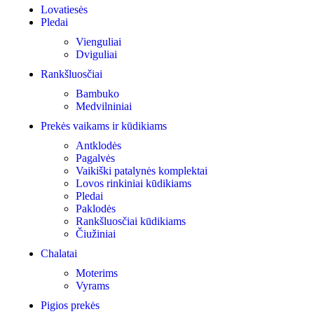
Lovatiesės
Pledai
Vienguliai
Dviguliai
Rankšluosčiai
Bambuko
Medvilniniai
Prekės vaikams ir kūdikiams
Antklodės
Pagalvės
Vaikiški patalynės komplektai
Lovos rinkiniai kūdikiams
Pledai
Paklodės
Rankšluosčiai kūdikiams
Čiužiniai
Chalatai
Moterims
Vyrams
Pigios prekės