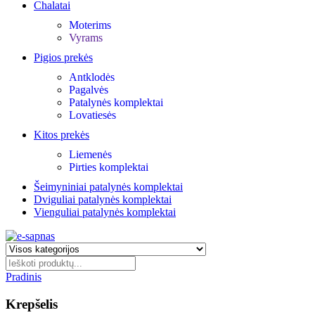
Chalatai
Moterims
Vyrams
Pigios prekės
Antklodės
Pagalvės
Patalynės komplektai
Lovatiesės
Kitos prekės
Liemenės
Pirties komplektai
Šeimyniniai patalynės komplektai
Dviguliai patalynės komplektai
Vienguliai patalynės komplektai
Pradinis
Krepšelis