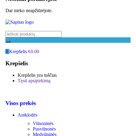
Dar nieko neapžiūrėjote.
0
Krepšelis
€
0.00
Krepšelis
Krepšelis yra tuščias
Tęsti apsipirkimą
Visos prekės
Antklodės
Vilnoninės
Pusvilnonės
Medvilninės