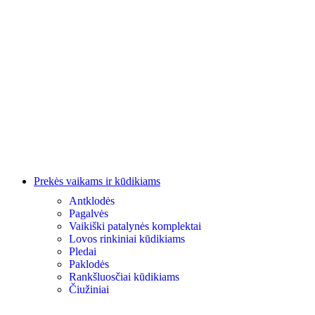
Prekės vaikams ir kūdikiams
Antklodės
Pagalvės
Vaikiški patalynės komplektai
Lovos rinkiniai kūdikiams
Pledai
Paklodės
Rankšluosčiai kūdikiams
Čiužiniai