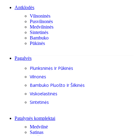
Antklodės
Vilnoninės
Pusvilnonės
Medvilninės
Sintetinės
Bambuko
Pūkinės
Pagalvės
Plunksninės Ir Pūkinės
Vilnonės
Bambuko Pluošto Ir Šilkinės
Viskoelastinės
Sintetinės
Patalynės komplektai
Medvilnė
Satinas