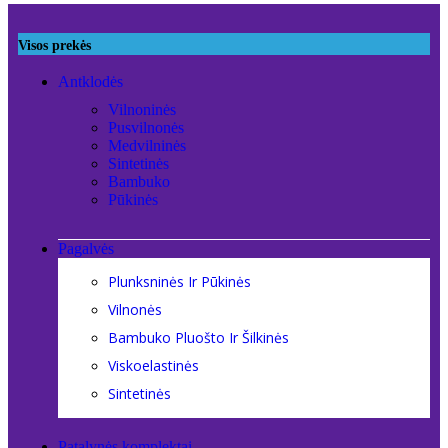
Visos prekės
Antklodės
Vilnoninės
Pusvilnonės
Medvilninės
Sintetinės
Bambuko
Pūkinės
Pagalvės
Plunksninės Ir Pūkinės
Vilnonės
Bambuko Pluošto Ir Šilkinės
Viskoelastinės
Sintetinės
Patalynės komplektai