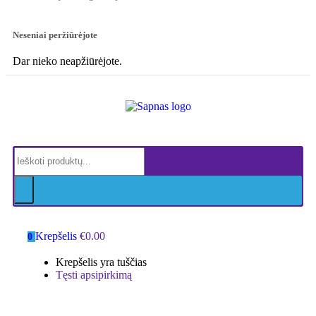
Neseniai peržiūrėjote
Dar nieko neapžiūrėjote.
Krepšelis
€
0.00
0
Krepšelis yra tuščias
Tęsti apsipirkimą