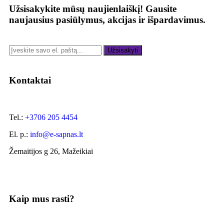
Užsisakykite mūsų naujienlaiškį!
Gausite
naujausius pasiūlymus, akcijas ir išpardavimus.
Užsisakyti
Kontaktai
Tel.:
+3706 205 4454
El. p.:
info@e-sapnas.lt
Žemaitijos g 26, Mažeikiai
Kaip mus rasti?