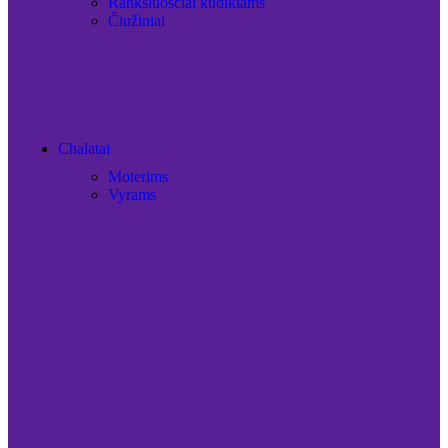
Rankšluosčiai kūdikiams
Čiužiniai
Chalatai
Moterims
Vyrams