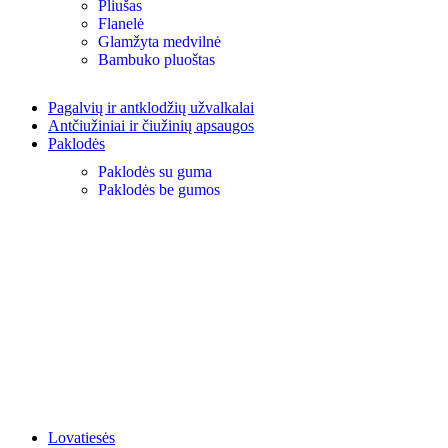
Pliušas
Flanelė
Glamžyta medvilnė
Bambuko pluoštas
Pagalvių ir antklodžių užvalkalai
Antčiužiniai ir čiužinių apsaugos
Paklodės
Paklodės su guma
Paklodės be gumos
Lovatiesės