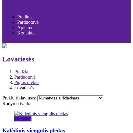
Pradinis
Parduotuvė
Apie mus
Kontaktai
Lovatiesės
Pradžia
Parduotuvė
Pigios prekės
Lovatiesės
Prekių rikiavimas:
Rodymo tvarka
Į krepšelį
Kalėdinis viengulis pledas