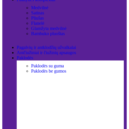
Medvilnė
Satinas
Pliušas
Flanelė
Glamžyta medvilnė
Bambuko pluoštas
Pagalvių ir antklodžių užvalkalai
Antčiužiniai ir čiužinių apsaugos
Paklodės
Paklodės su guma
Paklodės be gumos