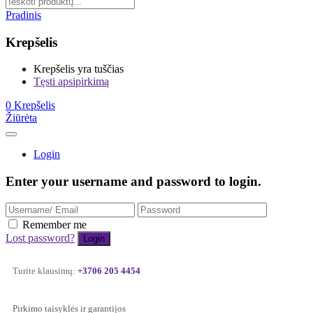
Pradinis
Krepšelis
Krepšelis yra tuščias
Tęsti apsipirkimą
0
Krepšelis
Žiūrėta
Login
Enter your username and password to login.
Remember me
Lost password?
Turite klausimų:
+3706 205 4454
Pirkimo taisyklės ir garantijos