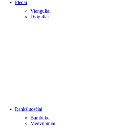
Pledai
Vienguliai
Dviguliai
Rankšluosčiai
Bambuko
Medvilniniai