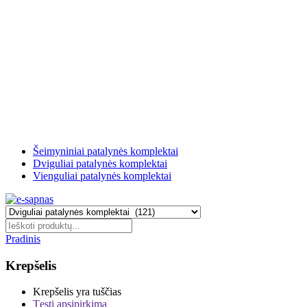
Šeimyniniai patalynės komplektai
Dviguliai patalynės komplektai
Vienguliai patalynės komplektai
Pradinis
Krepšelis
Krepšelis yra tuščias
Tęsti apsipirkimą