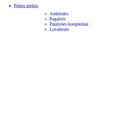
Pigios prekės
Antklodės
Pagalvės
Patalynės komplektai
Lovatiesės