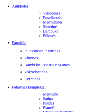
Antklodės
Vilnoninės
Pusvilnonės
Medvilninės
Sintetinės
Bambuko
Pūkinės
Pagalvės
Plunksninės Ir Pūkinės
Vilnonės
Bambuko Pluošto Ir Šilkinės
Viskoelastinės
Sintetinės
Patalynės komplektai
Medvilnė
Satinas
Pliušas
Flanelė