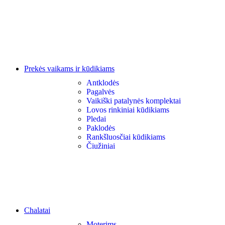
Prekės vaikams ir kūdikiams
Antklodės
Pagalvės
Vaikiški patalynės komplektai
Lovos rinkiniai kūdikiams
Pledai
Paklodės
Rankšluosčiai kūdikiams
Čiužiniai
Chalatai
Moterims