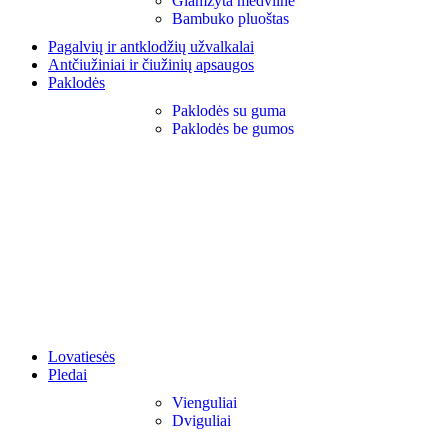
Glamžyta medvilnė
Bambuko pluoštas
Pagalvių ir antklodžių užvalkalai
Antčiužiniai ir čiužinių apsaugos
Paklodės
Paklodės su guma
Paklodės be gumos
Lovatiesės
Pledai
Vienguliai
Dviguliai