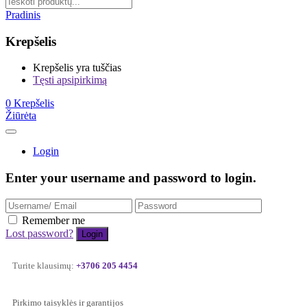
Pradinis
Krepšelis
Krepšelis yra tuščias
Tęsti apsipirkimą
0
Krepšelis
Žiūrėta
Login
Enter your username and password to login.
Remember me
Lost password?
Turite klausimų:
+3706 205 4454
Pirkimo taisyklės ir garantijos