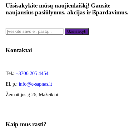
Užsisakykite mūsų naujienlaiškį!
Gausite
naujausius pasiūlymus, akcijas ir išpardavimus.
Užsisakyti
Kontaktai
Tel.:
+3706 205 4454
El. p.:
info@e-sapnas.lt
Žemaitijos g 26, Mažeikiai
Kaip mus rasti?