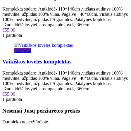
Komplektą sudaro: Antklodė- 110*140cm ,viršaus audinys 100%
medvilnė, užpildas 100% vilna. Pagalvė - 40*60cm, viršaus audinys
100% medvilnė, užpildas PS granulės. Patalynės koplektas,
užuolaidėlė lovytei, apsauga apie lovelę 360cm
€
55.00
1 parduota
Į krepšelį
Vaikiškos lovelės komplektas
Komplektą sudaro: Antklodė- 110*140cm ,viršaus audinys 100%
medvilnė, užpildas 100% vilna. Pagalvė - 40*60cm, viršaus audinys
100% medvilnė, užpildas PS granulės. Patalynės koplektas,
užuolaidėlė lovytei, apsauga apie lovelę 360cm
€
55.00
1 parduota
Neseniai Jūsų peržiūrėtos prekės
Dar nieko neperžiūrėjote.