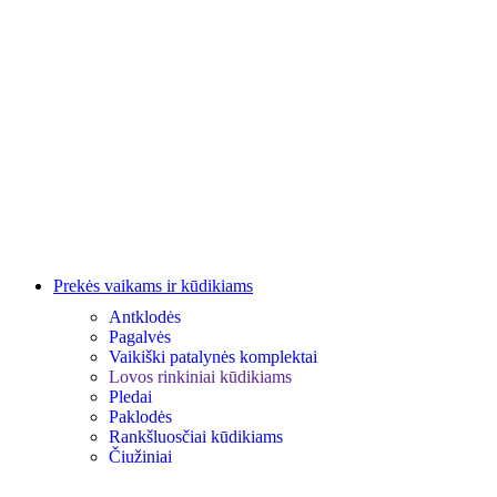
Prekės vaikams ir kūdikiams
Antklodės
Pagalvės
Vaikiški patalynės komplektai
Lovos rinkiniai kūdikiams
Pledai
Paklodės
Rankšluosčiai kūdikiams
Čiužiniai