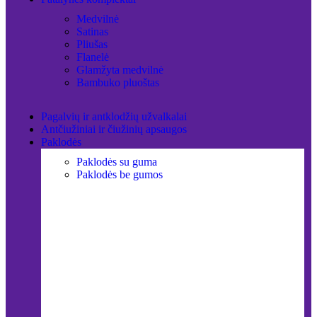
Medvilnė
Satinas
Pliušas
Flanelė
Glamžyta medvilnė
Bambuko pluoštas
Pagalvių ir antklodžių užvalkalai
Antčiužiniai ir čiužinių apsaugos
Paklodės
Paklodės su guma
Paklodės be gumos