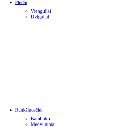
Pledai
Vienguliai
Dviguliai
Rankšluosčiai
Bambuko
Medvilniniai