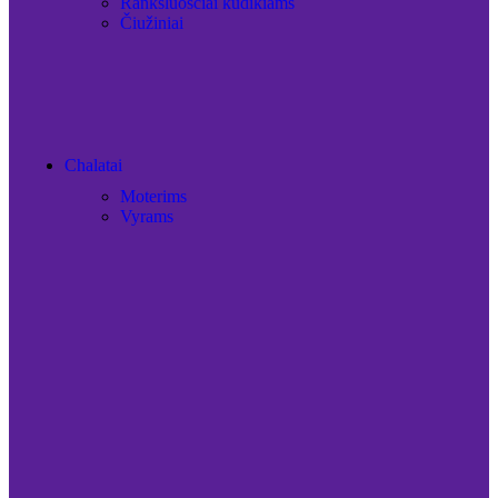
Rankšluosčiai kūdikiams
Čiužiniai
Chalatai
Moterims
Vyrams