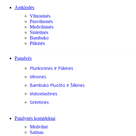
Antklodės
Vilnoninės
Pusvilnonės
Medvilninės
Sintetinės
Bambuko
Pūkinės
Pagalvės
Plunksninės Ir Pūkinės
Vilnonės
Bambuko Pluošto Ir Šilkinės
Viskoelastinės
Sintetinės
Patalynės komplektai
Medvilnė
Satinas