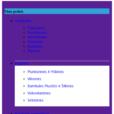
Visos prekės
Antklodės
Vilnoninės
Pusvilnonės
Medvilninės
Sintetinės
Bambuko
Pūkinės
Pagalvės
Plunksninės Ir Pūkinės
Vilnonės
Bambuko Pluošto Ir Šilkinės
Viskoelastinės
Sintetinės
Patalynės komplektai