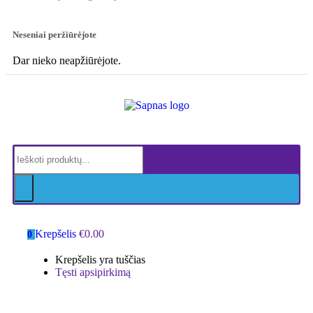
Neseniai peržiūrėjote
Dar nieko neapžiūrėjote.
Krepšelis
€
0.00
0
Krepšelis yra tuščias
Tęsti apsipirkimą