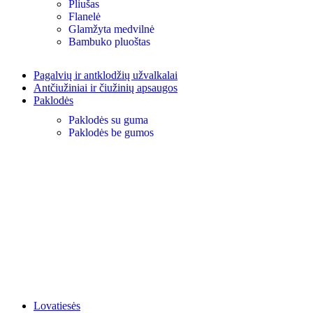
Pliušas
Flanelė
Glamžyta medvilnė
Bambuko pluoštas
Pagalvių ir antklodžių užvalkalai
Antčiužiniai ir čiužinių apsaugos
Paklodės
Paklodės su guma
Paklodės be gumos
Lovatiesės