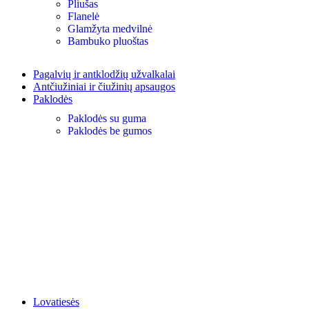
Pliušas
Flanelė
Glamžyta medvilnė
Bambuko pluoštas
Pagalvių ir antklodžių užvalkalai
Antčiužiniai ir čiužinių apsaugos
Paklodės
Paklodės su guma
Paklodės be gumos
Lovatiesės