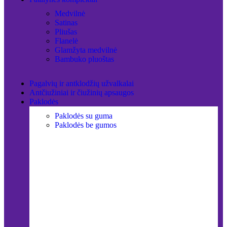
Medvilnė
Satinas
Pliušas
Flanelė
Glamžyta medvilnė
Bambuko pluoštas
Pagalvių ir antklodžių užvalkalai
Antčiužiniai ir čiužinių apsaugos
Paklodės
Paklodės su guma
Paklodės be gumos