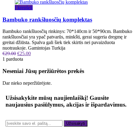
Į krepšelį
Bambuko rankšluosčių komplektas
Bambuko rankšluosčių rinkinys: 70*140cm ir 50*90cm. Bambuko
rankšluosčiai yra ypač patvarūs, minkšti, gerai sugeria dregmę ir
greitai džiūsta. Spalva gali šiek tiek skirtis nei pavaizduota
nuotraukoje. Gamintojas Turkija
€
29.00
€
25.00
1 parduota
Neseniai Jūsų peržiūrėtos prekės
Dar nieko neperžiūrėjote.
Užsisakykite mūsų naujienlaiškį!
Gausite
naujausius pasiūlymus, akcijas ir išpardavimus.
Užsisakyti