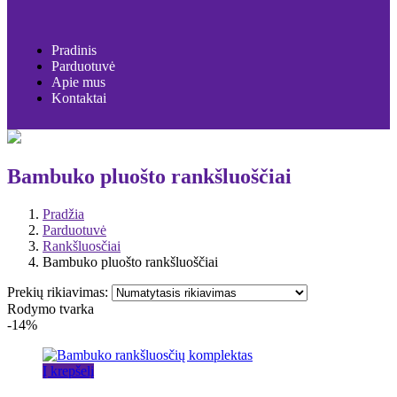
Pradinis
Parduotuvė
Apie mus
Kontaktai
Bambuko pluošto rankšluoščiai
Pradžia
Parduotuvė
Rankšluosčiai
Bambuko pluošto rankšluoščiai
Prekių rikiavimas:
Rodymo tvarka
-14%
Į krepšelį