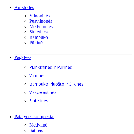
Antklodės
Vilnoninės
Pusvilnonės
Medvilninės
Sintetinės
Bambuko
Pūkinės
Pagalvės
Plunksninės Ir Pūkinės
Vilnonės
Bambuko Pluošto Ir Šilkinės
Viskoelastinės
Sintetinės
Patalynės komplektai
Medvilnė
Satinas