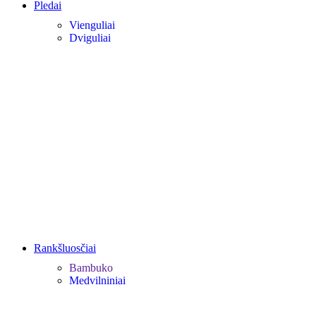
Pledai
Vienguliai
Dviguliai
Rankšluosčiai
Bambuko
Medvilniniai