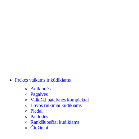
Prekės vaikams ir kūdikiams
Antklodės
Pagalvės
Vaikiški patalynės komplektai
Lovos rinkiniai kūdikiams
Pledai
Paklodės
Rankšluosčiai kūdikiams
Čiužiniai