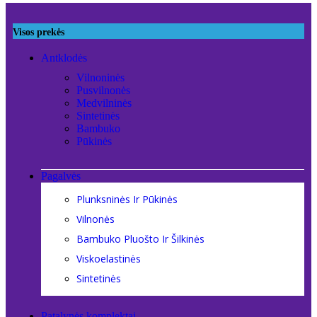
Visos prekės
Antklodės
Vilnoninės
Pusvilnonės
Medvilninės
Sintetinės
Bambuko
Pūkinės
Pagalvės
Plunksninės Ir Pūkinės
Vilnonės
Bambuko Pluošto Ir Šilkinės
Viskoelastinės
Sintetinės
Patalynės komplektai