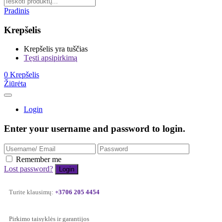
Pradinis
Krepšelis
Krepšelis yra tuščias
Tęsti apsipirkimą
0
Krepšelis
Žiūrėta
Login
Enter your username and password to login.
Remember me
Lost password?
Turite klausimų:
+3706 205 4454
Pirkimo taisyklės ir garantijos