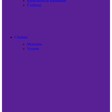
Rankšluosčiai kūdikiams
Čiužiniai
Chalatai
Moterims
Vyrams