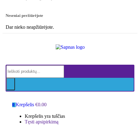
Neseniai peržiūrėjote
Dar nieko neapžiūrėjote.
Krepšelis
€
0.00
0
Krepšelis yra tuščias
Tęsti apsipirkimą