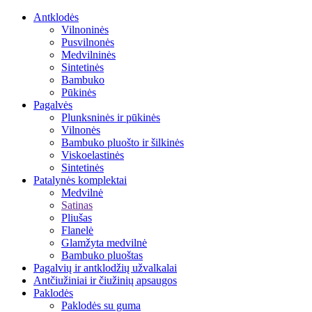
Antklodės
Vilnoninės
Pusvilnonės
Medvilninės
Sintetinės
Bambuko
Pūkinės
Pagalvės
Plunksninės ir pūkinės
Vilnonės
Bambuko pluošto ir šilkinės
Viskoelastinės
Sintetinės
Patalynės komplektai
Medvilnė
Satinas
Pliušas
Flanelė
Glamžyta medvilnė
Bambuko pluoštas
Pagalvių ir antklodžių užvalkalai
Antčiužiniai ir čiužinių apsaugos
Paklodės
Paklodės su guma