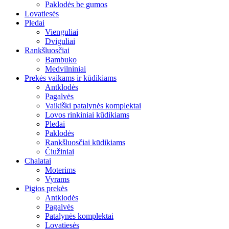
Paklodės be gumos
Lovatiesės
Pledai
Vienguliai
Dviguliai
Rankšluosčiai
Bambuko
Medvilniniai
Prekės vaikams ir kūdikiams
Antklodės
Pagalvės
Vaikiški patalynės komplektai
Lovos rinkiniai kūdikiams
Pledai
Paklodės
Rankšluosčiai kūdikiams
Čiužiniai
Chalatai
Moterims
Vyrams
Pigios prekės
Antklodės
Pagalvės
Patalynės komplektai
Lovatiesės