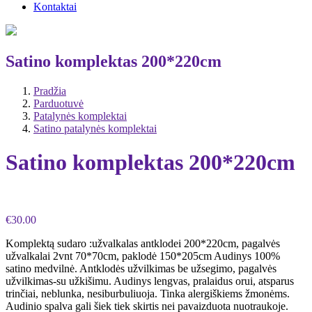
Kontaktai
Satino komplektas 200*220cm
Pradžia
Parduotuvė
Patalynės komplektai
Satino patalynės komplektai
Satino komplektas 200*220cm
€
30.00
Komplektą sudaro :užvalkalas antklodei 200*220cm, pagalvės
užvalkalai 2vnt 70*70cm, paklodė 150*205cm Audinys 100%
satino medvilnė. Antklodės užvilkimas be užsegimo, pagalvės
užvilkimas-su užkišimu. Audinys lengvas, pralaidus orui, atsparus
trinčiai, neblunka, nesiburbuliuoja. Tinka alergiškiems žmonėms.
Audinio spalva gali šiek tiek skirtis nei pavaizduota nuotraukoje.