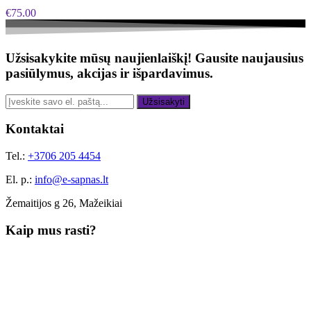
€
75.00
Užsisakykite mūsų naujienlaiškį!
Gausite naujausius
pasiūlymus, akcijas ir išpardavimus.
Užsisakyti
Kontaktai
Tel.:
+3706 205 4454
El. p.:
info@e-sapnas.lt
Žemaitijos g 26, Mažeikiai
Kaip mus rasti?