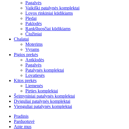
Pagalvės
Vaikiški patalynės komplektai
Lovos rinkiniai kūdikiams
Pledai
Paklodės
Rankšluosčiai kūdikiams
Čiužiniai
Chalatai
Moterims
Vyrams
Pigios prekės
Antklodės
Pagalvės
Patalynės komplektai
Lovatiesės
Kitos prekės
Liemenės
Pirties komplektai
Šeimyniniai patalynės komplektai
Dviguliai patalynės komplektai
Vienguliai patalynės komplektai
Pradinis
Parduotuvė
Apie mus