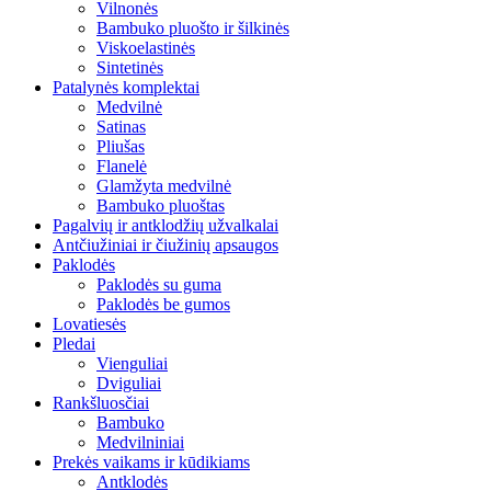
Vilnonės
Bambuko pluošto ir šilkinės
Viskoelastinės
Sintetinės
Patalynės komplektai
Medvilnė
Satinas
Pliušas
Flanelė
Glamžyta medvilnė
Bambuko pluoštas
Pagalvių ir antklodžių užvalkalai
Antčiužiniai ir čiužinių apsaugos
Paklodės
Paklodės su guma
Paklodės be gumos
Lovatiesės
Pledai
Vienguliai
Dviguliai
Rankšluosčiai
Bambuko
Medvilniniai
Prekės vaikams ir kūdikiams
Antklodės