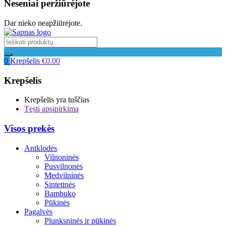
Neseniai peržiūrėjote
Dar nieko neapžiūrėjote.
0
Krepšelis
€
0.00
Krepšelis
Krepšelis yra tuščias
Tęsti apsipirkimą
Visos prekės
Antklodės
Vilnoninės
Pusvilnonės
Medvilninės
Sintetinės
Bambuko
Pūkinės
Pagalvės
Plunksninės ir pūkinės