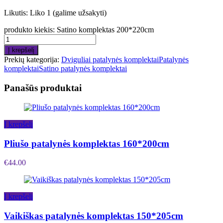
Likutis:
Liko 1 (galime užsakyti)
produkto kiekis: Satino komplektas 200*220cm
Į krepšelį
Prekių kategorija:
Dviguliai patalynės komplektai
Patalynės
komplektai
Satino patalynės komplektai
Panašūs produktai
Į krepšelį
Pliušo patalynės komplektas 160*200cm
€
44.00
Į krepšelį
Vaikiškas patalynės komplektas 150*205cm