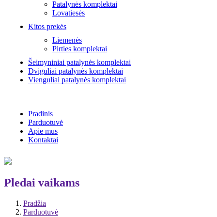
Patalynės komplektai
Lovatiesės
Kitos prekės
Liemenės
Pirties komplektai
Šeimyniniai patalynės komplektai
Dviguliai patalynės komplektai
Vienguliai patalynės komplektai
Pradinis
Parduotuvė
Apie mus
Kontaktai
Pledai vaikams
Pradžia
Parduotuvė