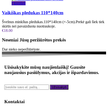
Į krepšelį
Vaikiškas pledukas 110*140cm
Švelnus minkštas pledukas.110*140cm (+-5cm).Prekė gali šiek tiek
skirtis nei pavaizduota nuotraukoje.
€
18.00
Neseniai Jūsų peržiūrėtos prekės
Dar nieko neperžiūrėjote.
Užsisakykite mūsų naujienlaiškį!
Gausite
naujausius pasiūlymus, akcijas ir išpardavimus.
Užsisakyti
Kontaktai