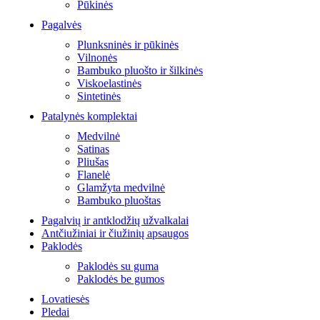
Pūkinės
Pagalvės
Plunksninės ir pūkinės
Vilnonės
Bambuko pluošto ir šilkinės
Viskoelastinės
Sintetinės
Patalynės komplektai
Medvilnė
Satinas
Pliušas
Flanelė
Glamžyta medvilnė
Bambuko pluoštas
Pagalvių ir antklodžių užvalkalai
Antčiužiniai ir čiužinių apsaugos
Paklodės
Paklodės su guma
Paklodės be gumos
Lovatiesės
Pledai