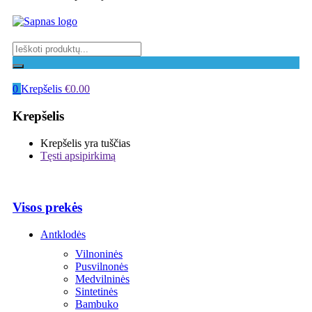
0
Krepšelis
€
0.00
Krepšelis
Krepšelis yra tuščias
Tęsti apsipirkimą
Visos prekės
Antklodės
Vilnoninės
Pusvilnonės
Medvilninės
Sintetinės
Bambuko