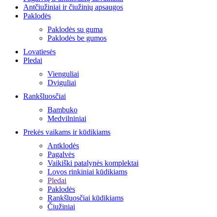
Antčiužiniai ir čiužinių apsaugos
Paklodės
Paklodės su guma
Paklodės be gumos
Lovatiesės
Pledai
Vienguliai
Dviguliai
Rankšluosčiai
Bambuko
Medvilniniai
Prekės vaikams ir kūdikiams
Antklodės
Pagalvės
Vaikiški patalynės komplektai
Lovos rinkiniai kūdikiams
Pledai
Paklodės
Rankšluosčiai kūdikiams
Čiužiniai