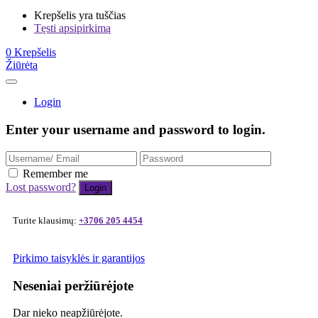
Krepšelis yra tuščias
Tęsti apsipirkimą
0
Krepšelis
Žiūrėta
Login
Enter your username and password to login.
Remember me
Lost password?
Turite klausimų:
+3706 205 4454
Pirkimo taisyklės ir garantijos
Neseniai peržiūrėjote
Dar nieko neapžiūrėjote.