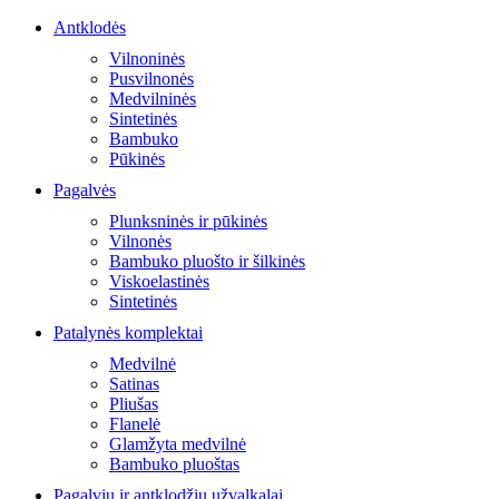
Antklodės
Vilnoninės
Pusvilnonės
Medvilninės
Sintetinės
Bambuko
Pūkinės
Pagalvės
Plunksninės ir pūkinės
Vilnonės
Bambuko pluošto ir šilkinės
Viskoelastinės
Sintetinės
Patalynės komplektai
Medvilnė
Satinas
Pliušas
Flanelė
Glamžyta medvilnė
Bambuko pluoštas
Pagalvių ir antklodžių užvalkalai