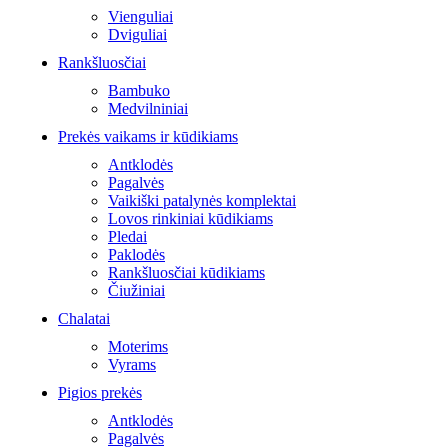
Vienguliai
Dviguliai
Rankšluosčiai
Bambuko
Medvilniniai
Prekės vaikams ir kūdikiams
Antklodės
Pagalvės
Vaikiški patalynės komplektai
Lovos rinkiniai kūdikiams
Pledai
Paklodės
Rankšluosčiai kūdikiams
Čiužiniai
Chalatai
Moterims
Vyrams
Pigios prekės
Antklodės
Pagalvės