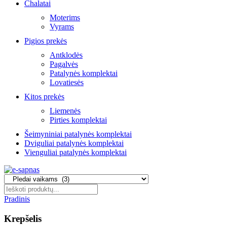
Chalatai
Moterims
Vyrams
Pigios prekės
Antklodės
Pagalvės
Patalynės komplektai
Lovatiesės
Kitos prekės
Liemenės
Pirties komplektai
Šeimyniniai patalynės komplektai
Dviguliai patalynės komplektai
Vienguliai patalynės komplektai
Pradinis
Krepšelis