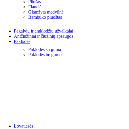
Pliušas
Flanelė
Glamžyta medvilnė
Bambuko pluoštas
Pagalvių ir antklodžių užvalkalai
Antčiužiniai ir čiužinių apsaugos
Paklodės
Paklodės su guma
Paklodės be gumos
Lovatiesės