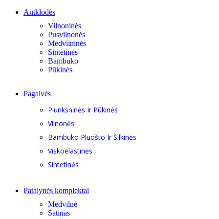
Antklodės
Vilnoninės
Pusvilnonės
Medvilninės
Sintetinės
Bambuko
Pūkinės
Pagalvės
Plunksninės Ir Pūkinės
Vilnonės
Bambuko Pluošto Ir Šilkinės
Viskoelastinės
Sintetinės
Patalynės komplektai
Medvilnė
Satinas