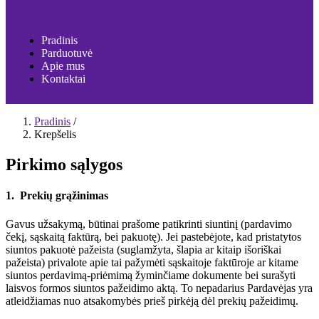
Pradinis
Parduotuvė
Apie mus
Kontaktai
Pradinis
/
Krepšelis
Pirkimo sąlygos
1. Prekių grąžinimas
Gavus užsakymą, būtinai prašome patikrinti siuntinį (pardavimo
čekį, sąskaitą faktūrą, bei pakuotę). Jei pastebėjote, kad pristatytos
siuntos pakuotė pažeista (suglamžyta, šlapia ar kitaip išoriškai
pažeista) privalote apie tai pažymėti sąskaitoje faktūroje ar kitame
siuntos perdavimą-priėmimą žyminčiame dokumente bei surašyti
laisvos formos siuntos pažeidimo aktą. To nepadarius Pardavėjas yra
atleidžiamas nuo atsakomybės prieš pirkėją dėl prekių pažeidimų.