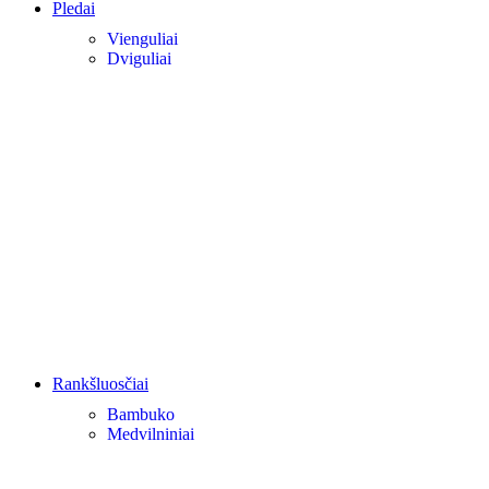
Pledai
Vienguliai
Dviguliai
Rankšluosčiai
Bambuko
Medvilniniai