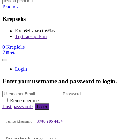
Pradinis
Krepšelis
Krepšelis yra tuščias
Tęsti apsipirkimą
0
Krepšelis
Žiūrėta
Login
Enter your username and password to login.
Remember me
Lost password?
Turite klausimų:
+3706 205 4454
Pirkimo taisyklės ir garantijos