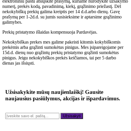
elektroniniu paštu atsiųskite prašymą, kuriame nurodykite užsakymo
numerį, prekės kodą, pavadinimą, kiekį, grąžinimo priežastį. Dėl
nekokybiškų prekių galima kreiptis per 14 d.d.arbo dienų. Gavę
prašymą per 1-2d.d. su jumis susisieksime ir aptarsime grąžinimo
galimybes.
Prekių pristatymo išlaidas kompensuoja Pardavėjas.
Nekokybiškas prekes mes galime pakeisti kitomis kokybiškomis
prekėmis arba grąžinti sumokėtus pinigus. Mes įsipareigojame per
15d.d. dienų nuo grąžintų prekių pristatymo grąžinti sumokėtus
pinigus. Jeigu nekokybiškos prekės keičiamos, tai per 5 darbo
dienas jas išsiųsti.
Užsisakykite mūsų naujienlaiškį!
Gausite
naujausius pasiūlymus, akcijas ir išpardavimus.
Užsisakyti