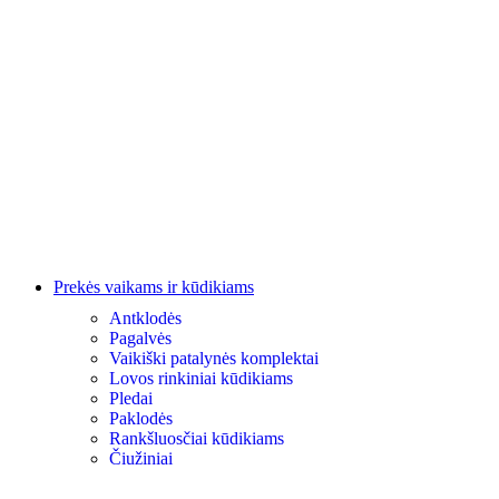
Prekės vaikams ir kūdikiams
Antklodės
Pagalvės
Vaikiški patalynės komplektai
Lovos rinkiniai kūdikiams
Pledai
Paklodės
Rankšluosčiai kūdikiams
Čiužiniai