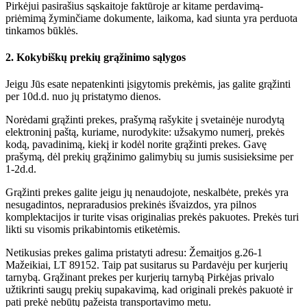
Pirkėjui pasirašius sąskaitoje faktūroje ar kitame perdavimą-
priėmimą žyminčiame dokumente, laikoma, kad siunta yra perduota
tinkamos būklės.
2. Kokybiškų prekių grąžinimo sąlygos
Jeigu Jūs esate nepatenkinti įsigytomis prekėmis, jas galite grąžinti
per 10d.d. nuo jų pristatymo dienos.
Norėdami grąžinti prekes, prašymą rašykite į svetainėje nurodytą
elektroninį paštą, kuriame, nurodykite: užsakymo numerį, prekės
kodą, pavadinimą, kiekį ir kodėl norite grąžinti prekes. Gavę
prašymą, dėl prekių grąžinimo galimybių su jumis susisieksime per
1-2d.d.
Grąžinti prekes galite jeigu jų nenaudojote, neskalbėte, prekės yra
nesugadintos, nepraradusios prekinės išvaizdos, yra pilnos
komplektacijos ir turite visas originalias prekės pakuotes. Prekės turi
likti su visomis prikabintomis etiketėmis.
Netikusias prekes galima pristatyti adresu: Žemaitjos g.26-1
Mažeikiai, LT 89152. Taip pat susitarus su Pardavėju per kurjerių
tarnybą. Grąžinant prekes per kurjerių tarnybą Pirkėjas privalo
užtikrinti saugų prekių supakavimą, kad originali prekės pakuotė ir
pati prekė nebūtų pažeista transportavimo metu.