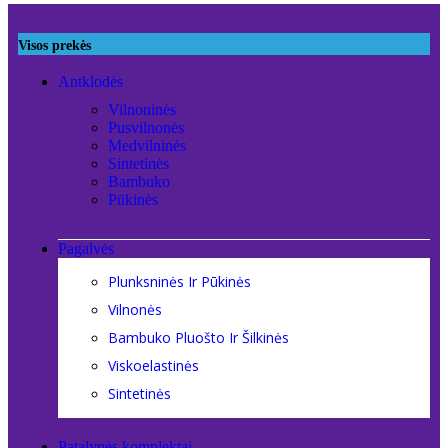
Visos prekės
Antklodės
Vilnoninės
Pusvilnonės
Medvilninės
Sintetinės
Bambuko
Pūkinės
Pagalvės
Plunksninės Ir Pūkinės
Vilnonės
Bambuko Pluošto Ir Šilkinės
Viskoelastinės
Sintetinės
Patalynės komplektai