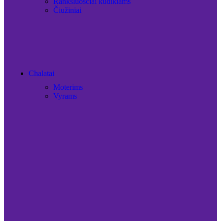
Rankšluosčiai kūdikiams
Čiužiniai
Chalatai
Moterims
Vyrams