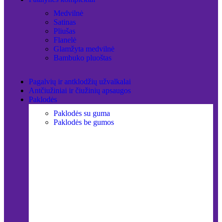
Medvilnė
Satinas
Pliušas
Flanelė
Glamžyta medvilnė
Bambuko pluoštas
Pagalvių ir antklodžių užvalkalai
Antčiužiniai ir čiužinių apsaugos
Paklodės
Paklodės su guma
Paklodės be gumos