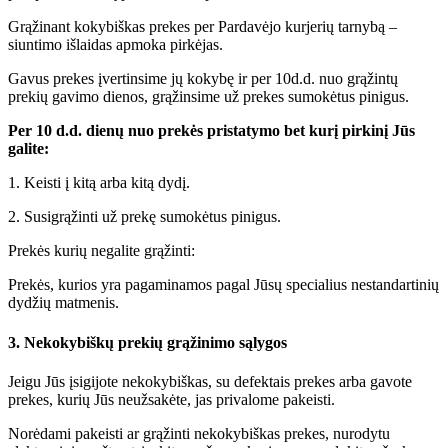
Grąžinant kokybiškas prekes per Pardavėjo kurjerių tarnybą –
siuntimo išlaidas apmoka pirkėjas.
Gavus prekes įvertinsime jų kokybę ir per 10d.d. nuo grąžintų
prekių gavimo dienos, grąžinsime už prekes sumokėtus pinigus.
Per 10 d.d. dienų nuo prekės pristatymo bet kurį pirkinį Jūs
galite:
1. Keisti į kitą arba kitą dydį.
2. Susigrąžinti už prekę sumokėtus pinigus.
Prekės kurių negalite grąžinti:
Prekės, kurios yra pagaminamos pagal Jūsų specialius nestandartinių
dydžių matmenis.
3. Nekokybiškų prekių grąžinimo sąlygos
Jeigu Jūs įsigijote nekokybiškas, su defektais prekes arba gavote
prekes, kurių Jūs neužsakėte, jas privalome pakeisti.
Norėdami pakeisti ar grąžinti nekokybiškas prekes, nurodytu