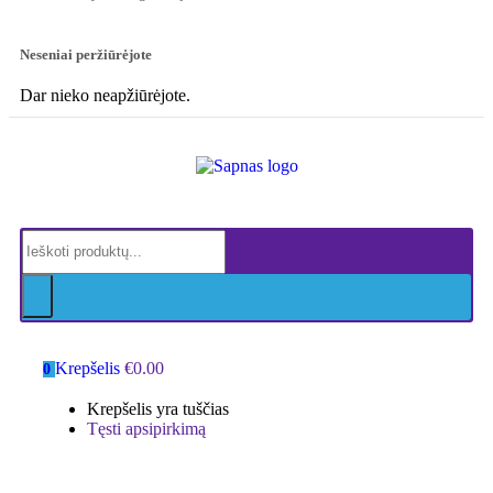
Neseniai peržiūrėjote
Dar nieko neapžiūrėjote.
Krepšelis
€
0.00
0
Krepšelis yra tuščias
Tęsti apsipirkimą