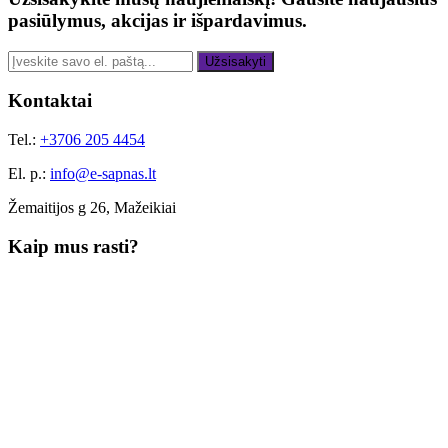
pasiūlymus, akcijas ir išpardavimus.
Užsisakyti
Kontaktai
Tel.:
+3706 205 4454
El. p.:
info@e-sapnas.lt
Žemaitijos g 26, Mažeikiai
Kaip mus rasti?