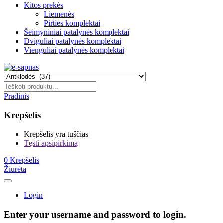
Kitos prekės
Liemenės
Pirties komplektai
Šeimyniniai patalynės komplektai
Dviguliai patalynės komplektai
Vienguliai patalynės komplektai
Pradinis
Krepšelis
Krepšelis yra tuščias
Tęsti apsipirkimą
0
Krepšelis
Žiūrėta
Login
Enter your username and password to login.