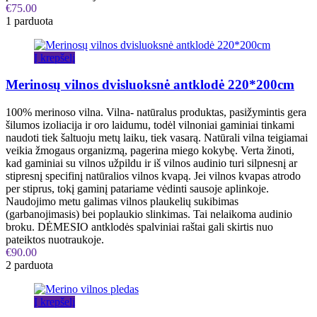
€
75.00
1 parduota
Į krepšelį
Merinosų vilnos dvisluoksnė antklodė 220*200cm
100% merinoso vilna. Vilna- natūralus produktas, pasižymintis gera
šilumos izoliacija ir oro laidumu, todėl vilnoniai gaminiai tinkami
naudoti tiek šaltuoju metų laiku, tiek vasarą. Natūrali vilna teigiamai
veikia žmogaus organizmą, pagerina miego kokybę. Verta žinoti,
kad gaminiai su vilnos užpildu ir iš vilnos audinio turi silpnesnį ar
stipresnį specifinį natūralios vilnos kvapą. Jei vilnos kvapas atrodo
per stiprus, tokį gaminį patariame vėdinti sausoje aplinkoje.
Naudojimo metu galimas vilnos plaukelių sukibimas
(garbanojimasis) bei poplaukio slinkimas. Tai nelaikoma audinio
broku. DĖMESIO antklodės spalviniai raštai gali skirtis nuo
pateiktos nuotraukoje.
€
90.00
2 parduota
Į krepšelį