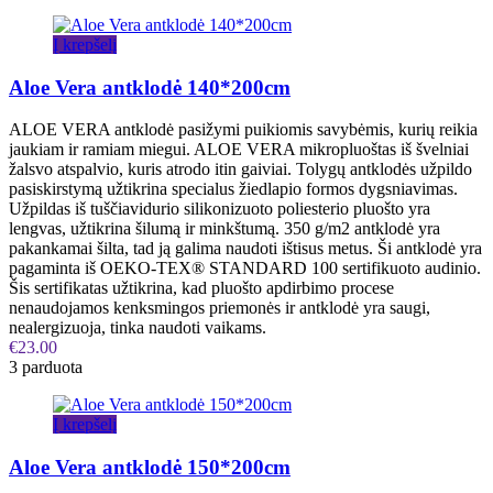
Į krepšelį
Aloe Vera antklodė 140*200cm
ALOE VERA antklodė pasižymi puikiomis savybėmis, kurių reikia
jaukiam ir ramiam miegui. ALOE VERA mikropluoštas iš švelniai
žalsvo atspalvio, kuris atrodo itin gaiviai. Tolygų antklodės užpildo
pasiskirstymą užtikrina specialus žiedlapio formos dygsniavimas.
Užpildas iš tuščiavidurio silikonizuoto poliesterio pluošto yra
lengvas, užtikrina šilumą ir minkštumą. 350 g/m2 antklodė yra
pakankamai šilta, tad ją galima naudoti ištisus metus. Ši antklodė yra
pagaminta iš OEKO-TEX® STANDARD 100 sertifikuoto audinio.
Šis sertifikatas užtikrina, kad pluošto apdirbimo procese
nenaudojamos kenksmingos priemonės ir antklodė yra saugi,
nealergizuoja, tinka naudoti vaikams.
€
23.00
3 parduota
Į krepšelį
Aloe Vera antklodė 150*200cm