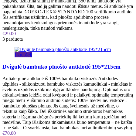
lengvas, užtikrina šilumą ir minkštumą. 350 g/m2 antklodė yra
pakankamai šilta, tad ją galima naudoti ištisus metus. Ši antklodė yra
pagaminta iš OEKO-TEX® STANDARD 100 sertifikuoto audinio.
Šis sertifikatas užtikrina, kad pluošto apdirbimo procese
nenaudojamos kenksmingos priemonės ir antklodė yra saugi,
nealergizuoja, tinka naudoti vaikams.
€
29.00
3 parduota
Į krepšelį
Dvigulė bambuko pluošto antklodė 195*215cm
Antialerginė antklodė iš 100% bambuko viskozės Antklodės
užpildas - silikonizuoti bambuko viskozės kamuoliukai - minkštas ir
švelnus užpildas užtikrina ilgą antklodės naudojimą. Optimalus oro
cirkuliavimas leidžia odai kvėpuoti ir palaikyti optimalią temperatūrą
miego metu Viršutinio audinio sudėtis: 100% mėdvilnė. viskozė -
bambuko pluoštas plonas. Jis daug švelnesnis už medvilnę, o
tekstūra kaip šilkо. Dėl išskirtinės audinio struktūros bambukas
sugeria ir išgarina drėgmės perteklių iki keturių kartų greičiau nei
medvilnė. Taip išlaikoma tinkamiausia kūno temperatūra – ne karšta
ir ne šalta. O svarbiausia, kad bambukas turi antimikrobinių savybių.
€
70.00