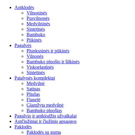
Antklodės
Vilnoninės
Pusvilnonės
Medvilninės
Sintetinės
Bambuko
Pūkinės
Pagalvės
Plunksninės ir pūkinės
Vilnonės
Bambuko pluošto ir šilkinės
Viskoelastinės
Sintetinės
Patalynės komplektai
Medvilnė
Satinas
Pliušas
Flanelė
Glamžyta medvilnė
Bambuko pluoštas
Pagalvių ir antklodžių užvalkalai
Antčiužiniai ir čiužinių apsaugos
Paklodės
Paklodės su guma