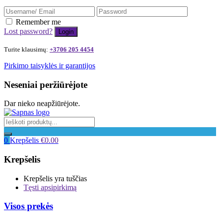
Remember me
Lost password?
Turite klausimų:
+3706 205 4454
Pirkimo taisyklės ir garantijos
Neseniai peržiūrėjote
Dar nieko neapžiūrėjote.
0
Krepšelis
€
0.00
Krepšelis
Krepšelis yra tuščias
Tęsti apsipirkimą
Visos prekės