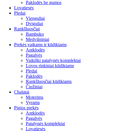
Paklodės be gumos
Lovatiesės
Pledai
Vienguliai
Dviguliai
Rankšluosčiai
Bambuko
Medvilniniai
Prekės vaikams ir kūdikiams
Antklodės
Pagalvės
Vaikiški patalynės komplektai
Lovos rinkiniai kūdikiams
Pledai
Paklodės
Rankšluosčiai kūdikiams
Čiužiniai
Chalatai
Moterims
Vyrams
Pigios prekės
Antklodės
Pagalvės
Patalynės komplektai
Lovatiesės