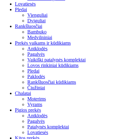
Lovatiesės
Pledai
Vienguliai
Dviguliai
Rankšluosčiai
Bambuko
Medvilniniai
Prekės vaikams ir kūdikiams
Antklodės
Pagalvės
Vaikiški patalynės komplektai
Lovos rinkiniai kūdikiams
Pledai
Paklodės
Rankšluosčiai kūdikiams
Čiužiniai
Chalatai
Moterims
Vyrams
Pigios prekės
Antklodės
Pagalvės
Patalynės komplektai
Lovatiesės
Kitos prekės