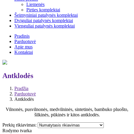
Liemenės
Pirties komplektai
Šeimyniniai patalynės komplektai
Dviguliai patalynės komplektai
Vienguliai patalynės komplektai
Pradinis
Parduotuvė
Apie mus
Kontaktai
Antklodės
Pradžia
Parduotuvė
Antklodės
Vilnonės, pusvilnonės, medvilninės, sintetinės, bambuko pluošto,
šilkinės, pūkinės ir kitos antklodės.
Prekių rikiavimas:
Rodymo tvarka