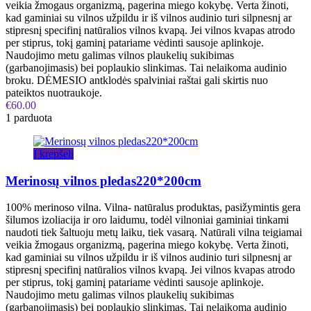
veikia žmogaus organizmą, pagerina miego kokybę. Verta žinoti,
kad gaminiai su vilnos užpildu ir iš vilnos audinio turi silpnesnį ar
stipresnį specifinį natūralios vilnos kvapą. Jei vilnos kvapas atrodo
per stiprus, tokį gaminį patariame vėdinti sausoje aplinkoje.
Naudojimo metu galimas vilnos plaukelių sukibimas
(garbanojimasis) bei poplaukio slinkimas. Tai nelaikoma audinio
broku. DĖMESIO antklodės spalviniai raštai gali skirtis nuo
pateiktos nuotraukoje.
€
60.00
1 parduota
Į krepšelį
Merinosų vilnos pledas220*200cm
100% merinoso vilna. Vilna- natūralus produktas, pasižymintis gera
šilumos izoliacija ir oro laidumu, todėl vilnoniai gaminiai tinkami
naudoti tiek šaltuoju metų laiku, tiek vasarą. Natūrali vilna teigiamai
veikia žmogaus organizmą, pagerina miego kokybę. Verta žinoti,
kad gaminiai su vilnos užpildu ir iš vilnos audinio turi silpnesnį ar
stipresnį specifinį natūralios vilnos kvapą. Jei vilnos kvapas atrodo
per stiprus, tokį gaminį patariame vėdinti sausoje aplinkoje.
Naudojimo metu galimas vilnos plaukelių sukibimas
(garbanojimasis) bei poplaukio slinkimas. Tai nelaikoma audinio