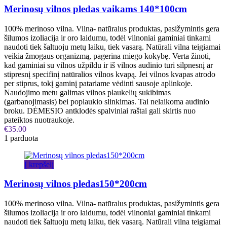
Merinosų vilnos pledas vaikams 140*100cm
100% merinoso vilna. Vilna- natūralus produktas, pasižymintis gera
šilumos izoliacija ir oro laidumu, todėl vilnoniai gaminiai tinkami
naudoti tiek šaltuoju metų laiku, tiek vasarą. Natūrali vilna teigiamai
veikia žmogaus organizmą, pagerina miego kokybę. Verta žinoti,
kad gaminiai su vilnos užpildu ir iš vilnos audinio turi silpnesnį ar
stipresnį specifinį natūralios vilnos kvapą. Jei vilnos kvapas atrodo
per stiprus, tokį gaminį patariame vėdinti sausoje aplinkoje.
Naudojimo metu galimas vilnos plaukelių sukibimas
(garbanojimasis) bei poplaukio slinkimas. Tai nelaikoma audinio
broku. DĖMESIO antklodės spalviniai raštai gali skirtis nuo
pateiktos nuotraukoje.
€
35.00
1 parduota
Į krepšelį
Merinosų vilnos pledas150*200cm
100% merinoso vilna. Vilna- natūralus produktas, pasižymintis gera
šilumos izoliacija ir oro laidumu, todėl vilnoniai gaminiai tinkami
naudoti tiek šaltuoju metų laiku, tiek vasarą. Natūrali vilna teigiamai