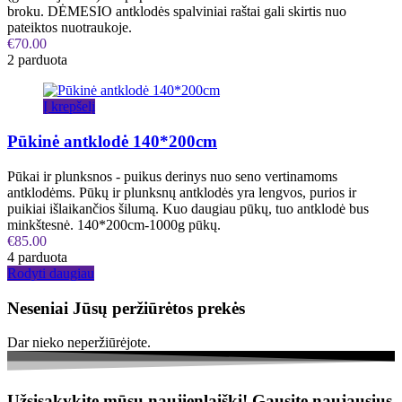
broku. DĖMESIO antklodės spalviniai raštai gali skirtis nuo
pateiktos nuotraukoje.
€
70.00
2 parduota
Į krepšelį
Pūkinė antklodė 140*200cm
Pūkai ir plunksnos - puikus derinys nuo seno vertinamoms
antklodėms. Pūkų ir plunksnų antklodės yra lengvos, purios ir
puikiai išlaikančios šilumą. Kuo daugiau pūkų, tuo antklodė bus
minkštesnė. 140*200cm-1000g pūkų.
€
85.00
4 parduota
Rodyti daugiau
Neseniai Jūsų peržiūrėtos prekės
Dar nieko neperžiūrėjote.
Užsisakykite mūsų naujienlaiškį!
Gausite naujausius