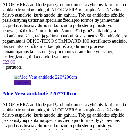
ALOE VERA antklodė pasižymi puikiomis savybėmis, kurių reikia
jaukiam ir ramiam miegui. ALOE VERA mikropluoštas iš švelniai
žalsvo atspalvio, kuris atrodo itin gaiviai. Tolygų antklodės užpildo
pasiskirstymą užtikrina specialus žiedlapio formos dygsniavimas.
Užpildas iš tuščiavidurio silikonizuoto poliesterio pluošto yra
lengvas, užtikrina šilumą ir minkštumą. 350 g/m2 antklodė yra
pakankamai šilta, tad ją galima naudoti ištisus metus. Ši antklodė yra
pagaminta iš OEKO-TEX® STANDARD 100 sertifikuoto audinio.
Šis sertifikatas užtikrina, kad pluošto apdirbimo procese
nenaudojamos kenksmingos priemonės ir antklodė yra saugi,
nealergizuoja, tinka naudoti vaikams.
€
23.00
4 parduota
Į krepšelį
Aloe Vera antklodė 220*200cm
ALOE VERA antklodė pasižymi puikiomis savybėmis, kurių reikia
jaukiam ir ramiam miegui. ALOE VERA mikropluoštas iš švelniai
žalsvo atspalvio, kuris atrodo itin gaiviai. Tolygų antklodės užpildo
pasiskirstymą užtikrina specialus žiedlapio formos dygsniavimas.
Užpildas iš tuščiavidurio silikonizuoto poliesterio pluošto yra