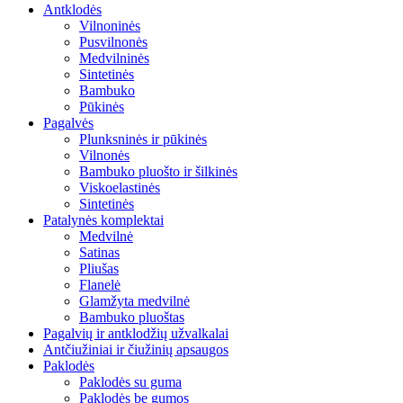
Antklodės
Vilnoninės
Pusvilnonės
Medvilninės
Sintetinės
Bambuko
Pūkinės
Pagalvės
Plunksninės ir pūkinės
Vilnonės
Bambuko pluošto ir šilkinės
Viskoelastinės
Sintetinės
Patalynės komplektai
Medvilnė
Satinas
Pliušas
Flanelė
Glamžyta medvilnė
Bambuko pluoštas
Pagalvių ir antklodžių užvalkalai
Antčiužiniai ir čiužinių apsaugos
Paklodės
Paklodės su guma
Paklodės be gumos