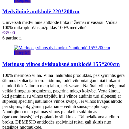
Į krepšelį
Medvilninė antklodė 220*200cm
Universali medvilninė antklodė tinka ir žiemai ir vasarai. Viršus
100% mikropluoštas ,užpildas 100% medvilnė
€
35.00
6 parduota
Į krepšelį
Merinosų vilnos dvisluoksnė antklodė 155*200cm
100% merinoso vilna. Vilna- natūralus produktas, pasižymintis gera
šilumos izoliacija ir oro laidumu, todėl vilnoniai gaminiai tinkami
naudoti tiek šaltuoju metų laiku, tiek vasarą. Natūrali vilna teigiamai
veikia žmogaus organizmą, pagerina miego kokybę. Verta žinoti,
kad gaminiai su vilnos užpildu ir iš vilnos audinio turi silpnesnį ar
stipresnį specifinį natūralios vilnos kvapą. Jei vilnos kvapas atrodo
per stiprus, tokį gaminį patariame vėdinti sausoje aplinkoje.
Naudojimo metu galimas vilnos plaukelių sukibimas
(garbanojimasis) bei poplaukio slinkimas. Tai nelaikoma audinio
broku. DĖMESIO antklodės spalviniai raštai gali skirtis nuo
pateiktos nuotraukoje.