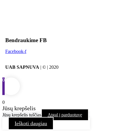
Bendraukime FB
Facebook-f
UAB SAPNUVA
| © | 2020
0
0
Jūsų krepšelis
Jūsų krepšelis tuščias
Atgal į parduotuvę
Ieškoti daugiau