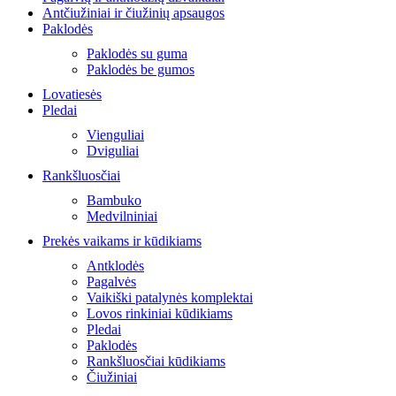
Antčiužiniai ir čiužinių apsaugos
Paklodės
Paklodės su guma
Paklodės be gumos
Lovatiesės
Pledai
Vienguliai
Dviguliai
Rankšluosčiai
Bambuko
Medvilniniai
Prekės vaikams ir kūdikiams
Antklodės
Pagalvės
Vaikiški patalynės komplektai
Lovos rinkiniai kūdikiams
Pledai
Paklodės
Rankšluosčiai kūdikiams
Čiužiniai