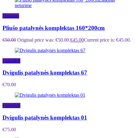
neturime
Daugiau
Pliušo patalynės komplektas 160*200cm
€
50.00
Original price was: €50.00.
€
45.00
Current price is: €45.00.
Į krepšelį
Dvigulis patalynės komplektas 67
€
70.00
Į krepšelį
Dvigulis patalynės komplektas 01
€
75.00