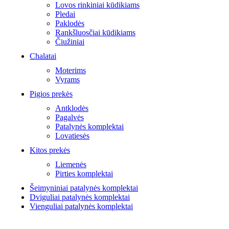
Lovos rinkiniai kūdikiams
Pledai
Paklodės
Rankšluosčiai kūdikiams
Čiužiniai
Chalatai
Moterims
Vyrams
Pigios prekės
Antklodės
Pagalvės
Patalynės komplektai
Lovatiesės
Kitos prekės
Liemenės
Pirties komplektai
Šeimyniniai patalynės komplektai
Dviguliai patalynės komplektai
Vienguliai patalynės komplektai