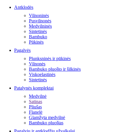
Antklodės
Vilnoninės
Pusvilnonės
Medvilninės
Sintetinės
Bambuko
Pūkinės
Pagalvės
Plunksninės ir pūkinės
Vilnonės
Bambuko pluošto ir šilkinės
Viskoelastinės
Sintetinės
Patalynės komplektai
Medvilnė
Satinas
Pliušas
Flanelė
Glamžyta medvilnė
Bambuko pluoštas
Pagalvių ir antklodžių užvalkalai