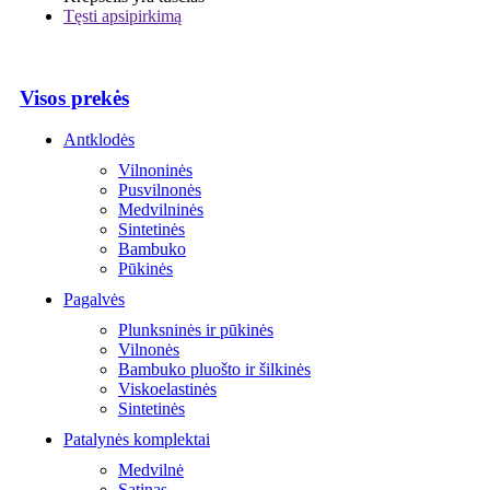
Tęsti apsipirkimą
Visos prekės
Antklodės
Vilnoninės
Pusvilnonės
Medvilninės
Sintetinės
Bambuko
Pūkinės
Pagalvės
Plunksninės ir pūkinės
Vilnonės
Bambuko pluošto ir šilkinės
Viskoelastinės
Sintetinės
Patalynės komplektai
Medvilnė
Satinas