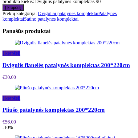
produkto kiekis: Dvigulis patalynės komplektas 90
Į krepšelį
Prekių kategorija:
Dviguliai patalynės komplektai
Patalynės
komplektai
Satino patalynės komplektai
Panašūs produktai
Į krepšelį
Dvigulis flanelės patalynės komplektas 200*220cm
€
30.00
Į krepšelį
Pliušo patalynės komplektas 200*220cm
€
56.00
-10%
Laikinai