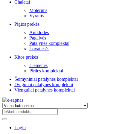
Chalatai
Moterims
Vyrams
Pigios prekės
Antklodės
Pagalvės
Patalynės komplektai
Lovatiesės
Kitos prekės
Liemenės
Pirties komplektai
Šeimyniniai patalynės komplektai
Dviguliai patalynės komplektai
Vienguliai patalynės komplektai
Login