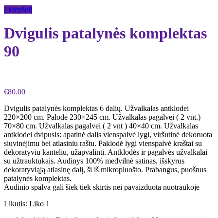
Į krepšelį
Dvigulis patalynės komplektas
90
€
80.00
Dvigulis patalynės komplektas 6 dalių. Užvalkalas antklodei
220×200 cm. Palodė 230×245 cm. Užvalkalas pagalvei ( 2 vnt.)
70×80 cm. Užvalkalas pagalvei ( 2 vnt ) 40×40 cm. Užvalkalas
antklodei dvipusis: apatinė dalis vienspalvė lygi, viršutinė dekoruota
siuvinėjimu bei atlasiniu raštu. Paklodė lygi vienspalvė kraštai su
dekoratyviu kanteliu, užapvalinti. Antklodės ir pagalvės užvalkalai
su užtrauktukais. Audinys 100% medvilnė satinas, išskyrus
dekoratyviąją atlasinę dalį, ši iš mikropluošto. Prabangus, puošnus
patalynės komplektas.
Audinio spalva gali šiek tiek skirtis nei pavaizduota nuotraukoje
Likutis:
Liko 1