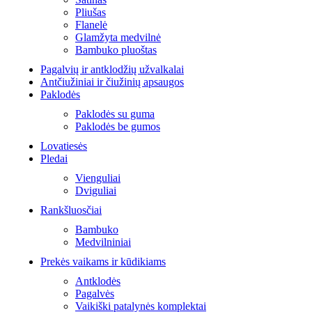
Pliušas
Flanelė
Glamžyta medvilnė
Bambuko pluoštas
Pagalvių ir antklodžių užvalkalai
Antčiužiniai ir čiužinių apsaugos
Paklodės
Paklodės su guma
Paklodės be gumos
Lovatiesės
Pledai
Vienguliai
Dviguliai
Rankšluosčiai
Bambuko
Medvilniniai
Prekės vaikams ir kūdikiams
Antklodės
Pagalvės
Vaikiški patalynės komplektai