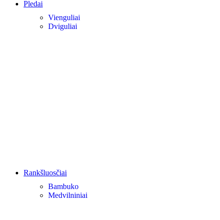
Pledai
Vienguliai
Dviguliai
Rankšluosčiai
Bambuko
Medvilniniai