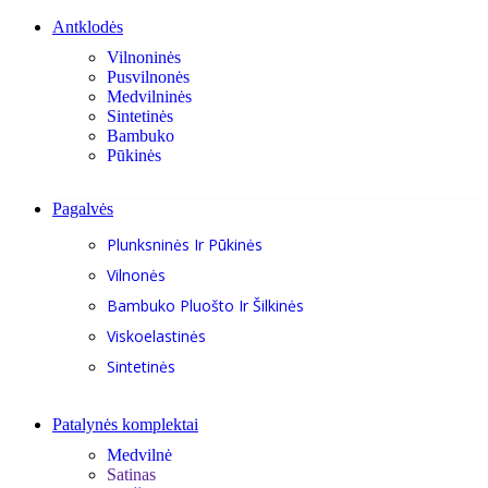
Antklodės
Vilnoninės
Pusvilnonės
Medvilninės
Sintetinės
Bambuko
Pūkinės
Pagalvės
Plunksninės Ir Pūkinės
Vilnonės
Bambuko Pluošto Ir Šilkinės
Viskoelastinės
Sintetinės
Patalynės komplektai
Medvilnė
Satinas