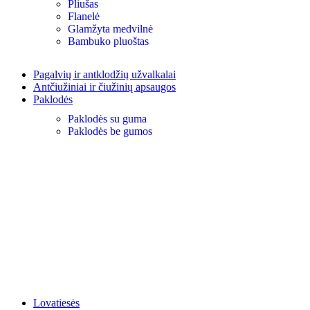
Pliušas
Flanelė
Glamžyta medvilnė
Bambuko pluoštas
Pagalvių ir antklodžių užvalkalai
Antčiužiniai ir čiužinių apsaugos
Paklodės
Paklodės su guma
Paklodės be gumos
Lovatiesės