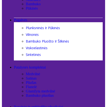
Bambuko
Pūkinės
Pagalvės
Plunksninės Ir Pūkinės
Vilnonės
Bambuko Pluošto Ir Šilkinės
Viskoelastinės
Sintetinės
Patalynės komplektai
Medvilnė
Satinas
Pliušas
Flanelė
Glamžyta medvilnė
Bambuko pluoštas
Pagalvių ir antklodžių užvalkalai