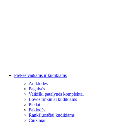
Prekės vaikams ir kūdikiams
Antklodės
Pagalvės
Vaikiški patalynės komplektai
Lovos rinkiniai kūdikiams
Pledai
Paklodės
Rankšluosčiai kūdikiams
Čiužiniai