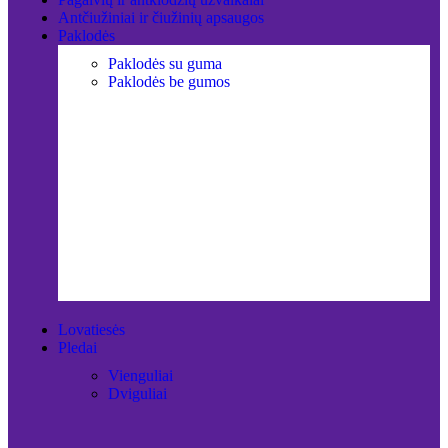
Antčiužiniai ir čiužinių apsaugos
Paklodės
Paklodės su guma
Paklodės be gumos
Lovatiesės
Pledai
Vienguliai
Dviguliai