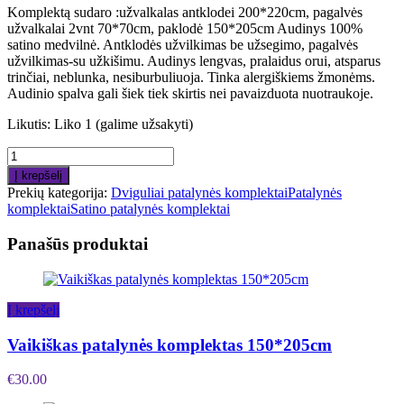
Komplektą sudaro :užvalkalas antklodei 200*220cm, pagalvės
užvalkalai 2vnt 70*70cm, paklodė 150*205cm Audinys 100%
satino medvilnė. Antklodės užvilkimas be užsegimo, pagalvės
užvilkimas-su užkišimu. Audinys lengvas, pralaidus orui, atsparus
trinčiai, neblunka, nesiburbuliuoja. Tinka alergiškiems žmonėms.
Audinio spalva gali šiek tiek skirtis nei pavaizduota nuotraukoje.
Likutis:
Liko 1 (galime užsakyti)
Į krepšelį
Prekių kategorija:
Dviguliai patalynės komplektai
Patalynės
komplektai
Satino patalynės komplektai
Panašūs produktai
Į krepšelį
Vaikiškas patalynės komplektas 150*205cm
€
30.00