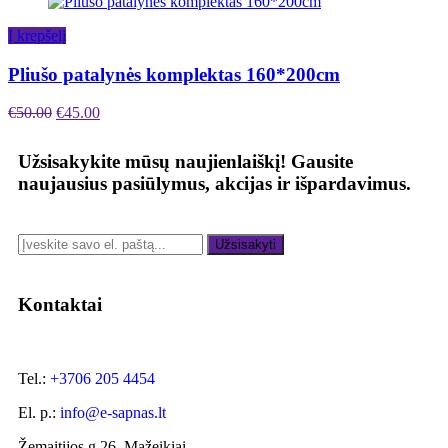
Į krepšelį
Pliušo patalynės komplektas 160*200cm
€
50.00
€
45.00
Užsisakykite mūsų naujienlaiškį!
Gausite
naujausius pasiūlymus, akcijas ir išpardavimus.
Užsisakyti
Kontaktai
Tel.:
+3706 205 4454
El. p.:
info@e-sapnas.lt
Žemaitijos g 26, Mažeikiai