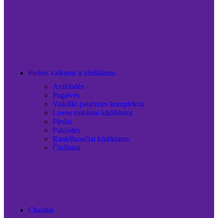
Prekės vaikams ir kūdikiams
Antklodės
Pagalvės
Vaikiški patalynės komplektai
Lovos rinkiniai kūdikiams
Pledai
Paklodės
Rankšluosčiai kūdikiams
Čiužiniai
Chalatai