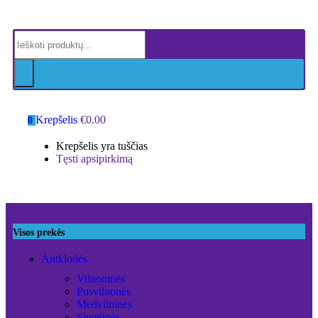
Krepšelis
€
0.00
0
Krepšelis yra tuščias
Tęsti apsipirkimą
Visos prekės
Antklodės
Vilnoninės
Pusvilnonės
Medvilninės
Sintetinės