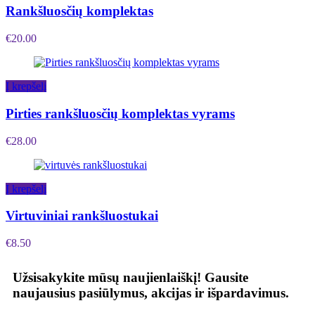
Rankšluosčių komplektas
€
20.00
Į krepšelį
Pirties rankšluosčių komplektas vyrams
€
28.00
Į krepšelį
Virtuviniai rankšluostukai
€
8.50
Užsisakykite mūsų naujienlaiškį!
Gausite
naujausius pasiūlymus, akcijas ir išpardavimus.