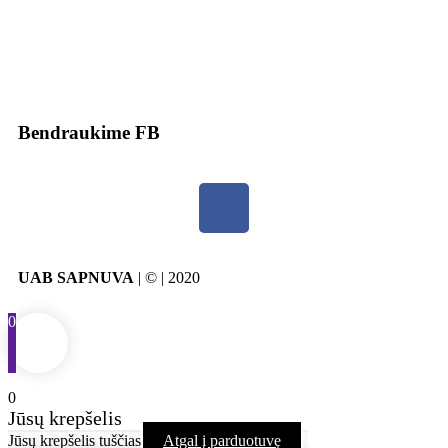
Bendraukime FB
UAB SAPNUVA
| © | 2020
0
0
Jūsų krepšelis
Jūsų krepšelis tuščias
Atgal į parduotuvę