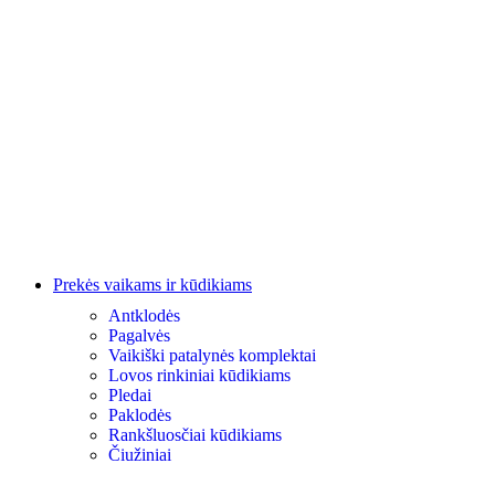
Prekės vaikams ir kūdikiams
Antklodės
Pagalvės
Vaikiški patalynės komplektai
Lovos rinkiniai kūdikiams
Pledai
Paklodės
Rankšluosčiai kūdikiams
Čiužiniai