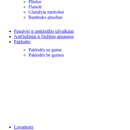
Pliušas
Flanelė
Glamžyta medvilnė
Bambuko pluoštas
Pagalvių ir antklodžių užvalkalai
Antčiužiniai ir čiužinių apsaugos
Paklodės
Paklodės su guma
Paklodės be gumos
Lovatiesės