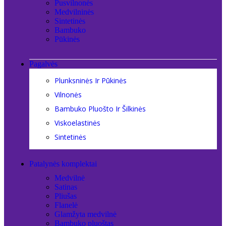
Pusvilnonės
Medvilninės
Sintetinės
Bambuko
Pūkinės
Pagalvės
Plunksninės Ir Pūkinės
Vilnonės
Bambuko Pluošto Ir Šilkinės
Viskoelastinės
Sintetinės
Patalynės komplektai
Medvilnė
Satinas
Pliušas
Flanelė
Glamžyta medvilnė
Bambuko pluoštas