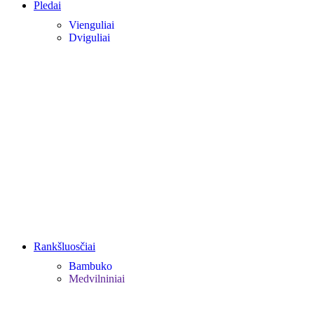
Pledai
Vienguliai
Dviguliai
Rankšluosčiai
Bambuko
Medvilniniai