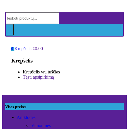
Krepšelis
€
0.00
0
Krepšelis
Krepšelis yra tuščias
Tęsti apsipirkimą
Visos prekės
Antklodės
Vilnoninės