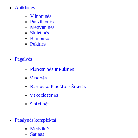
Antklodės
Vilnoninės
Pusvilnonės
Medvilninės
Sintetinės
Bambuko
Pūkinės
Pagalvės
Plunksninės Ir Pūkinės
Vilnonės
Bambuko Pluošto Ir Šilkinės
Viskoelastinės
Sintetinės
Patalynės komplektai
Medvilnė
Satinas