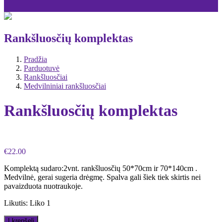
Rankšluosčių komplektas
Pradžia
Parduotuvė
Rankšluosčiai
Medvilniniai rankšluosčiai
Rankšluosčių komplektas
€
22.00
Komplektą sudaro:2vnt. rankšluosčių 50*70cm ir 70*140cm .
Medvilnė, gerai sugeria drėgmę. Spalva gali šiek tiek skirtis nei
pavaizduota nuotraukoje.
Likutis:
Liko 1
Į krepšelį