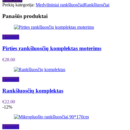
Prekių kategorija:
Medvilniniai rankšluosčiai
Rankšluosčiai
Panašūs produktai
Į krepšelį
Pirties rankšluosčių komplektas moterims
€
28.00
Į krepšelį
Rankšluosčių komplektas
€
22.00
-12%
Į krepšelį