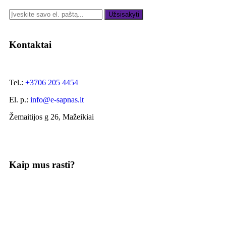
Užsisakyti
Kontaktai
Tel.:
+3706 205 4454
El. p.:
info@e-sapnas.lt
Žemaitijos g 26, Mažeikiai
Kaip mus rasti?