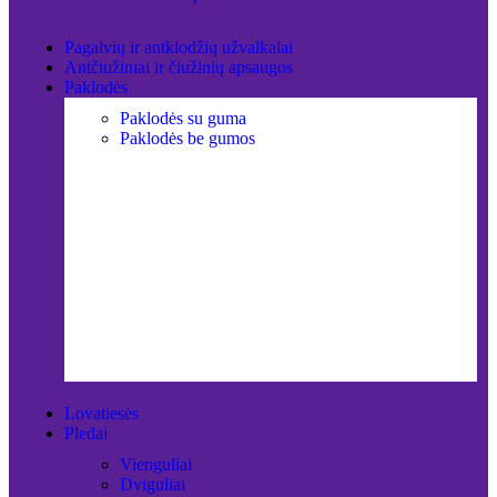
Pagalvių ir antklodžių užvalkalai
Antčiužiniai ir čiužinių apsaugos
Paklodės
Paklodės su guma
Paklodės be gumos
Lovatiesės
Pledai
Vienguliai
Dviguliai