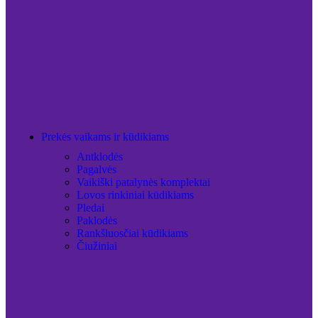
Prekės vaikams ir kūdikiams
Antklodės
Pagalvės
Vaikiški patalynės komplektai
Lovos rinkiniai kūdikiams
Pledai
Paklodės
Rankšluosčiai kūdikiams
Čiužiniai