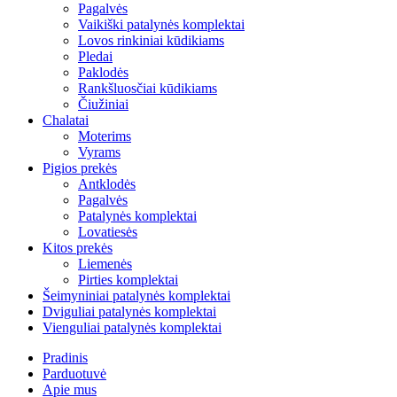
Pagalvės
Vaikiški patalynės komplektai
Lovos rinkiniai kūdikiams
Pledai
Paklodės
Rankšluosčiai kūdikiams
Čiužiniai
Chalatai
Moterims
Vyrams
Pigios prekės
Antklodės
Pagalvės
Patalynės komplektai
Lovatiesės
Kitos prekės
Liemenės
Pirties komplektai
Šeimyniniai patalynės komplektai
Dviguliai patalynės komplektai
Vienguliai patalynės komplektai
Pradinis
Parduotuvė
Apie mus