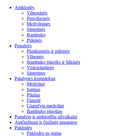
Antklodės
Vilnoninės
Pusvilnonės
Medvilninės
Sintetinės
Bambuko
Pūkinės
Pagalvės
Plunksninės ir pūkinės
Vilnonės
Bambuko pluošto ir šilkinės
Viskoelastinės
Sintetinės
Patalynės komplektai
Medvilnė
Satinas
Pliušas
Flanelė
Glamžyta medvilnė
Bambuko pluoštas
Pagalvių ir antklodžių užvalkalai
Antčiužiniai ir čiužinių apsaugos
Paklodės
Paklodės su guma