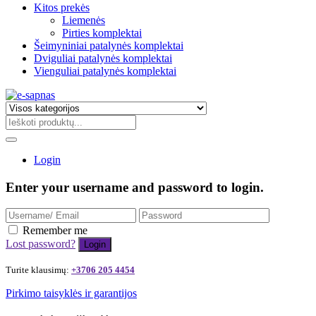
Kitos prekės
Liemenės
Pirties komplektai
Šeimyniniai patalynės komplektai
Dviguliai patalynės komplektai
Vienguliai patalynės komplektai
Login
Enter your username and password to login.
Remember me
Lost password?
Turite klausimų:
+3706 205 4454
Pirkimo taisyklės ir garantijos