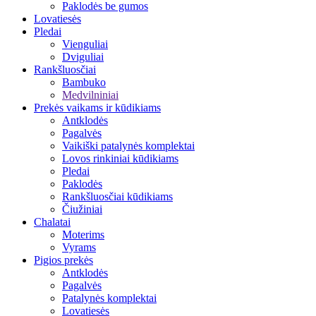
Paklodės be gumos
Lovatiesės
Pledai
Vienguliai
Dviguliai
Rankšluosčiai
Bambuko
Medvilniniai
Prekės vaikams ir kūdikiams
Antklodės
Pagalvės
Vaikiški patalynės komplektai
Lovos rinkiniai kūdikiams
Pledai
Paklodės
Rankšluosčiai kūdikiams
Čiužiniai
Chalatai
Moterims
Vyrams
Pigios prekės
Antklodės
Pagalvės
Patalynės komplektai
Lovatiesės