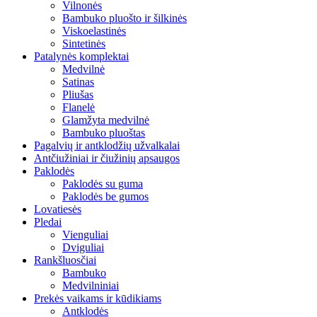
Vilnonės
Bambuko pluošto ir šilkinės
Viskoelastinės
Sintetinės
Patalynės komplektai
Medvilnė
Satinas
Pliušas
Flanelė
Glamžyta medvilnė
Bambuko pluoštas
Pagalvių ir antklodžių užvalkalai
Antčiužiniai ir čiužinių apsaugos
Paklodės
Paklodės su guma
Paklodės be gumos
Lovatiesės
Pledai
Vienguliai
Dviguliai
Rankšluosčiai
Bambuko
Medvilniniai
Prekės vaikams ir kūdikiams
Antklodės