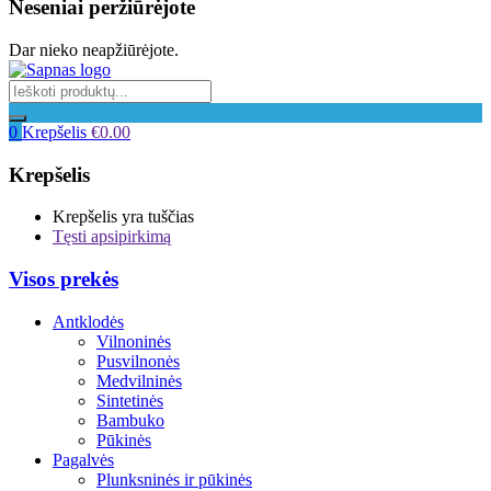
Neseniai peržiūrėjote
Dar nieko neapžiūrėjote.
0
Krepšelis
€
0.00
Krepšelis
Krepšelis yra tuščias
Tęsti apsipirkimą
Visos prekės
Antklodės
Vilnoninės
Pusvilnonės
Medvilninės
Sintetinės
Bambuko
Pūkinės
Pagalvės
Plunksninės ir pūkinės