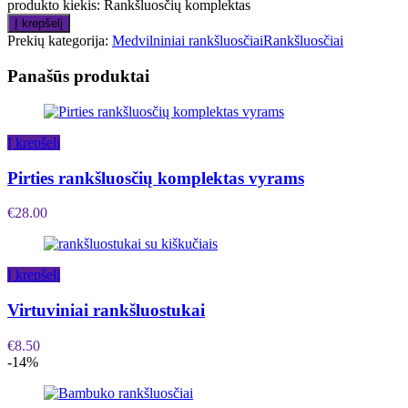
produkto kiekis: Rankšluosčių komplektas
Į krepšelį
Prekių kategorija:
Medvilniniai rankšluosčiai
Rankšluosčiai
Panašūs produktai
Į krepšelį
Pirties rankšluosčių komplektas vyrams
€
28.00
Į krepšelį
Virtuviniai rankšluostukai
€
8.50
-14%