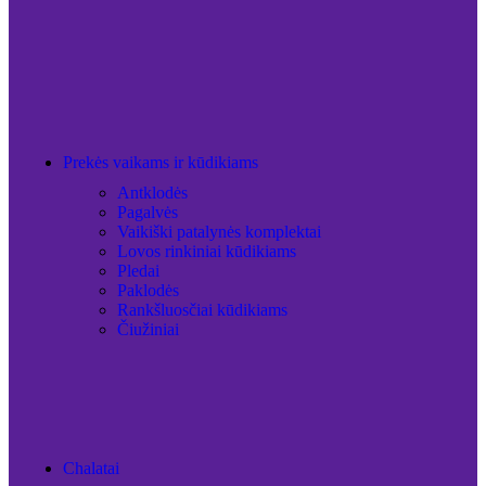
Prekės vaikams ir kūdikiams
Antklodės
Pagalvės
Vaikiški patalynės komplektai
Lovos rinkiniai kūdikiams
Pledai
Paklodės
Rankšluosčiai kūdikiams
Čiužiniai
Chalatai