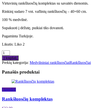
Virtuvinių rankšluosčių komplektas su savaitės dienomis.
Rinkinį sudaro 7 vnt. vaflinių rankšluosčių – 40×60 cm.
100 % medvilnė.
Supakuoti į dėžutę, puikiai tiks dovanoti.
Pagaminta Turkijoje.
Likutis:
Liko 2
Į krepšelį
Prekių kategorija:
Medvilniniai rankšluosčiai
Rankšluosčiai
Panašūs produktai
Į krepšelį
Rankšluosčių komplektas