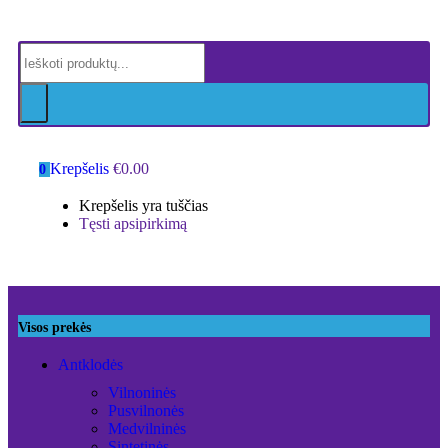
Krepšelis
€
0.00
0
Krepšelis yra tuščias
Tęsti apsipirkimą
Visos prekės
Antklodės
Vilnoninės
Pusvilnonės
Medvilninės
Sintetinės