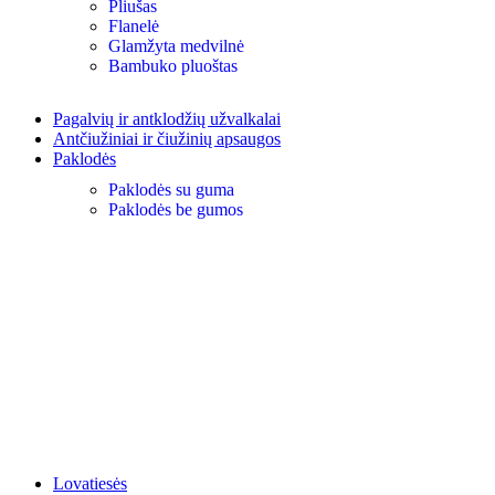
Pliušas
Flanelė
Glamžyta medvilnė
Bambuko pluoštas
Pagalvių ir antklodžių užvalkalai
Antčiužiniai ir čiužinių apsaugos
Paklodės
Paklodės su guma
Paklodės be gumos
Lovatiesės