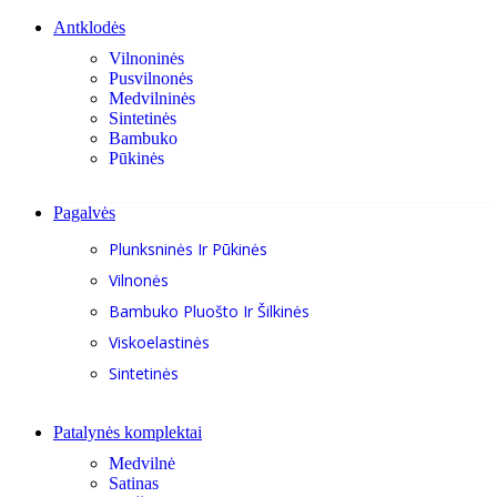
Antklodės
Vilnoninės
Pusvilnonės
Medvilninės
Sintetinės
Bambuko
Pūkinės
Pagalvės
Plunksninės Ir Pūkinės
Vilnonės
Bambuko Pluošto Ir Šilkinės
Viskoelastinės
Sintetinės
Patalynės komplektai
Medvilnė
Satinas