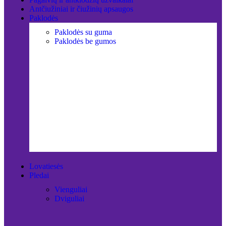
Antčiužiniai ir čiužinių apsaugos
Paklodės
Paklodės su guma
Paklodės be gumos
Lovatiesės
Pledai
Vienguliai
Dviguliai