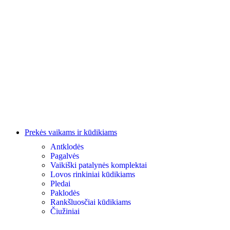
Prekės vaikams ir kūdikiams
Antklodės
Pagalvės
Vaikiški patalynės komplektai
Lovos rinkiniai kūdikiams
Pledai
Paklodės
Rankšluosčiai kūdikiams
Čiužiniai