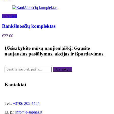
Į krepšelį
Rankšluosčių komplektas
€
22.00
Užsisakykite mūsų naujienlaiškį!
Gausite
naujausius pasiūlymus, akcijas ir išpardavimus.
Užsisakyti
Kontaktai
Tel.:
+3706 205 4454
El. p.:
info@e-sapnas.lt