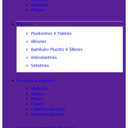
Bambuko
Pūkinės
Pagalvės
Plunksninės Ir Pūkinės
Vilnonės
Bambuko Pluošto Ir Šilkinės
Viskoelastinės
Sintetinės
Patalynės komplektai
Medvilnė
Satinas
Pliušas
Flanelė
Glamžyta medvilnė
Bambuko pluoštas
Pagalvių ir antklodžių užvalkalai