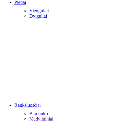
Pledai
Vienguliai
Dviguliai
Rankšluosčiai
Bambuko
Medvilniniai