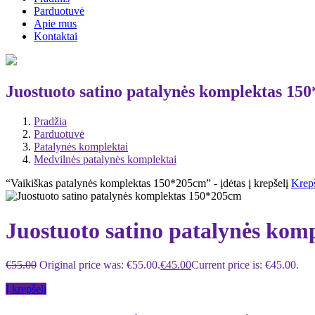
Parduotuvė
Apie mus
Kontaktai
Juostuoto satino patalynės komplektas 15
Pradžia
Parduotuvė
Patalynės komplektai
Medvilnės patalynės komplektai
“Vaikiškas patalynės komplektas 150*205cm” - įdėtas į krepšelį
Krepš
Juostuoto satino patalynės ko
€
55.00
Original price was: €55.00.
€
45.00
Current price is: €45.00.
Į krepšelį