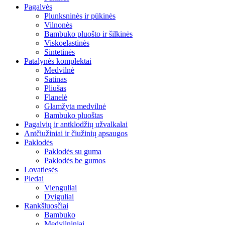
Pagalvės
Plunksninės ir pūkinės
Vilnonės
Bambuko pluošto ir šilkinės
Viskoelastinės
Sintetinės
Patalynės komplektai
Medvilnė
Satinas
Pliušas
Flanelė
Glamžyta medvilnė
Bambuko pluoštas
Pagalvių ir antklodžių užvalkalai
Antčiužiniai ir čiužinių apsaugos
Paklodės
Paklodės su guma
Paklodės be gumos
Lovatiesės
Pledai
Vienguliai
Dviguliai
Rankšluosčiai
Bambuko
Medvilniniai