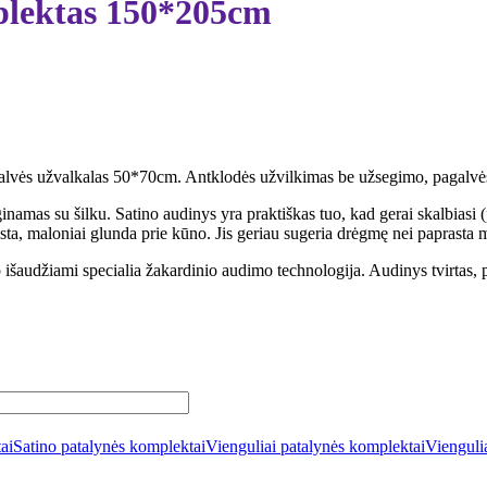
mplektas 150*205cm
alvės užvalkalas 50*70cm. Antklodės užvilkimas be užsegimo, pagalvės
namas su šilku. Satino audinys yra praktiškas tuo, kad gerai skalbiasi (p
sta, maloniai glunda prie kūno. Jis geriau sugeria drėgmę nei paprasta 
 išaudžiami specialia žakardinio audimo technologija. Audinys tvirtas, pr
ai
Satino patalynės komplektai
Vienguliai patalynės komplektai
Vienguli