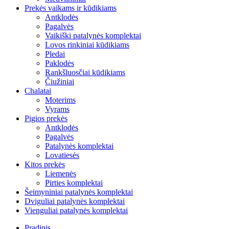
Prekės vaikams ir kūdikiams
Antklodės
Pagalvės
Vaikiški patalynės komplektai
Lovos rinkiniai kūdikiams
Pledai
Paklodės
Rankšluosčiai kūdikiams
Čiužiniai
Chalatai
Moterims
Vyrams
Pigios prekės
Antklodės
Pagalvės
Patalynės komplektai
Lovatiesės
Kitos prekės
Liemenės
Pirties komplektai
Šeimyniniai patalynės komplektai
Dviguliai patalynės komplektai
Vienguliai patalynės komplektai
Pradinis