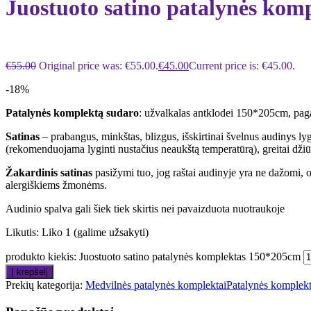
Juostuoto satino patalynės ko
€
55.00
Original price was: €55.00.
€
45.00
Current price is: €45.00.
-18%
Patalynės komplektą sudaro
: užvalkalas antklodei 150*205cm, pag
Satinas
– prabangus, minkštas, blizgus, išskirtinai švelnus audinys lygi
(rekomenduojama lyginti nustačius neaukštą temperatūrą), greitai džiū
Žakardinis satinas
pasižymi tuo, jog raštai audinyje yra ne dažomi, o
alergiškiems žmonėms.
Audinio spalva gali šiek tiek skirtis nei pavaizduota nuotraukoje
Likutis:
Liko 1 (galime užsakyti)
produkto kiekis: Juostuoto satino patalynės komplektas 150*205cm
Į krepšelį
Prekių kategorija:
Medvilnės patalynės komplektai
Patalynės komplekt