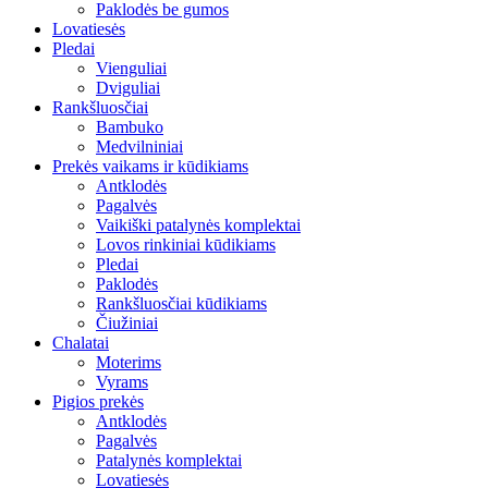
Paklodės be gumos
Lovatiesės
Pledai
Vienguliai
Dviguliai
Rankšluosčiai
Bambuko
Medvilniniai
Prekės vaikams ir kūdikiams
Antklodės
Pagalvės
Vaikiški patalynės komplektai
Lovos rinkiniai kūdikiams
Pledai
Paklodės
Rankšluosčiai kūdikiams
Čiužiniai
Chalatai
Moterims
Vyrams
Pigios prekės
Antklodės
Pagalvės
Patalynės komplektai
Lovatiesės