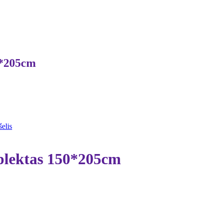
0*205cm
elis
mplektas 150*205cm