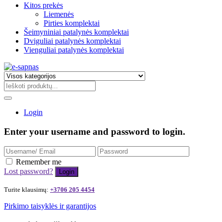
Kitos prekės
Liemenės
Pirties komplektai
Šeimyniniai patalynės komplektai
Dviguliai patalynės komplektai
Vienguliai patalynės komplektai
Login
Enter your username and password to login.
Remember me
Lost password?
Turite klausimų:
+3706 205 4454
Pirkimo taisyklės ir garantijos