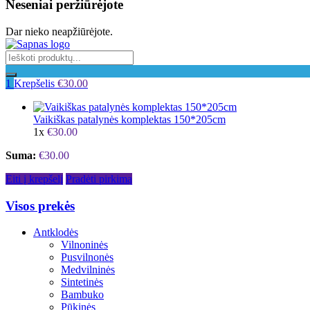
Neseniai peržiūrėjote
Dar nieko neapžiūrėjote.
1
Krepšelis
€
30.00
Vaikiškas patalynės komplektas 150*205cm
1x
€
30.00
Suma:
€
30.00
Eiti į krepšelį
Pradėti pirkimą
Visos prekės
Antklodės
Vilnoninės
Pusvilnonės
Medvilninės
Sintetinės
Bambuko
Pūkinės