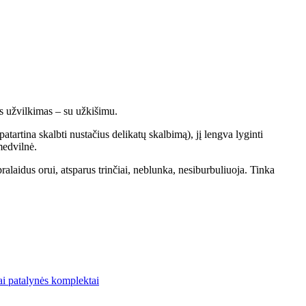
 užvilkimas – su užkišimu.
atartina skalbti nustačius delikatų skalbimą), jį lengva lyginti
medvilnė.
alaidus orui, atsparus trinčiai, neblunka, nesiburbuliuoja. Tinka
ai patalynės komplektai