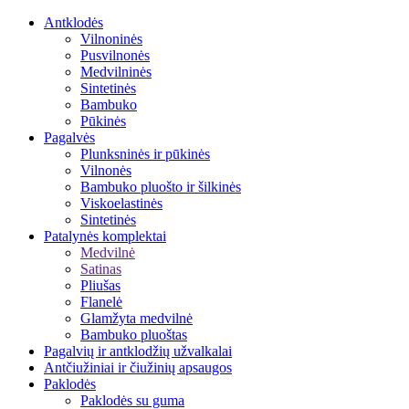
Antklodės
Vilnoninės
Pusvilnonės
Medvilninės
Sintetinės
Bambuko
Pūkinės
Pagalvės
Plunksninės ir pūkinės
Vilnonės
Bambuko pluošto ir šilkinės
Viskoelastinės
Sintetinės
Patalynės komplektai
Medvilnė
Satinas
Pliušas
Flanelė
Glamžyta medvilnė
Bambuko pluoštas
Pagalvių ir antklodžių užvalkalai
Antčiužiniai ir čiužinių apsaugos
Paklodės
Paklodės su guma