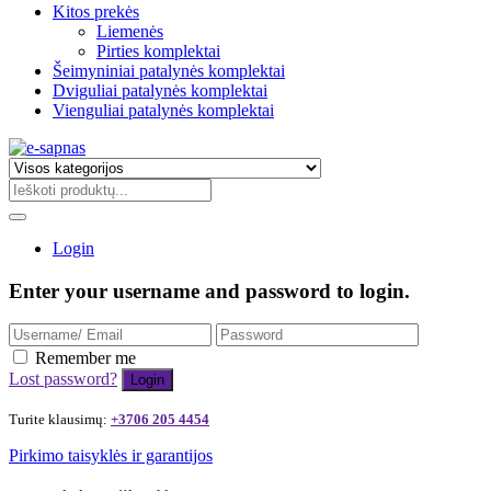
Kitos prekės
Liemenės
Pirties komplektai
Šeimyniniai patalynės komplektai
Dviguliai patalynės komplektai
Vienguliai patalynės komplektai
Login
Enter your username and password to login.
Remember me
Lost password?
Turite klausimų:
+3706 205 4454
Pirkimo taisyklės ir garantijos