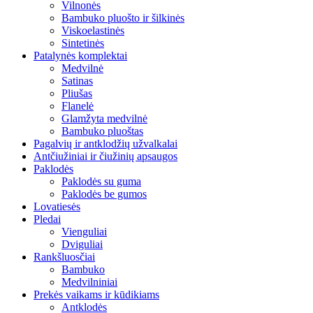
Vilnonės
Bambuko pluošto ir šilkinės
Viskoelastinės
Sintetinės
Patalynės komplektai
Medvilnė
Satinas
Pliušas
Flanelė
Glamžyta medvilnė
Bambuko pluoštas
Pagalvių ir antklodžių užvalkalai
Antčiužiniai ir čiužinių apsaugos
Paklodės
Paklodės su guma
Paklodės be gumos
Lovatiesės
Pledai
Vienguliai
Dviguliai
Rankšluosčiai
Bambuko
Medvilniniai
Prekės vaikams ir kūdikiams
Antklodės