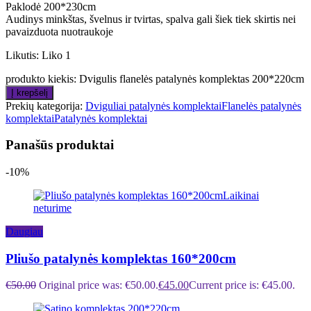
Paklodė 200*230cm
Audinys minkštas, švelnus ir tvirtas, spalva gali šiek tiek skirtis nei
pavaizduota nuotraukoje
Likutis:
Liko 1
produkto kiekis: Dvigulis flanelės patalynės komplektas 200*220cm
Į krepšelį
Prekių kategorija:
Dviguliai patalynės komplektai
Flanelės patalynės
komplektai
Patalynės komplektai
Panašūs produktai
-10%
Laikinai
neturime
Daugiau
Pliušo patalynės komplektas 160*200cm
€
50.00
Original price was: €50.00.
€
45.00
Current price is: €45.00.