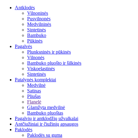
Antklodės
Vilnoninės
Pusvilnonės
Medvilninės
Sintetinės
Bambuko
Pūkinės
Pagalvės
Plunksninės ir pūkinės
Vilnonės
Bambuko pluošto ir šilkinės
Viskoelastinės
Sintetinės
Patalynės komplektai
Medvilnė
Satinas
Pliušas
Flanelė
Glamžyta medvilnė
Bambuko pluoštas
Pagalvių ir antklodžių užvalkalai
Antčiužiniai ir čiužinių apsaugos
Paklodės
Paklodės su guma