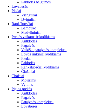
Paklodės be gumos
Lovatiesės
Pledai
Vienguliai
Dviguliai
Rankšluosčiai
Bambuko
Medvilniniai
Prekės vaikams ir kūdikiams
Antklodės
Pagalvės
Vaikiški patalynės komplektai
Lovos rinkiniai kūdikiams
Pledai
Paklodės
Rankšluosčiai kūdikiams
Čiužiniai
Chalatai
Moterims
Vyrams
Pigios prekės
Antklodės
Pagalvės
Patalynės komplektai
Lovatiesės