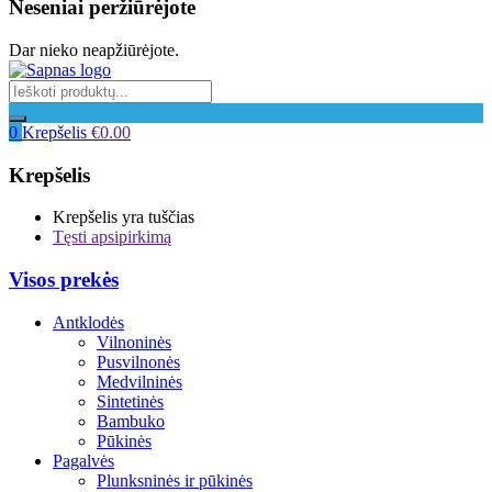
Neseniai peržiūrėjote
Dar nieko neapžiūrėjote.
0
Krepšelis
€
0.00
Krepšelis
Krepšelis yra tuščias
Tęsti apsipirkimą
Visos prekės
Antklodės
Vilnoninės
Pusvilnonės
Medvilninės
Sintetinės
Bambuko
Pūkinės
Pagalvės
Plunksninės ir pūkinės