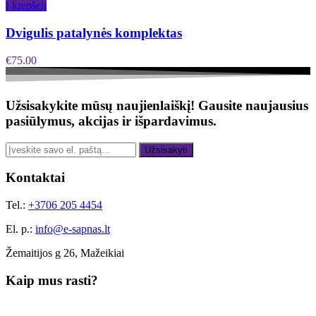
Į krepšelį
Dvigulis patalynės komplektas
€
75.00
Užsisakykite mūsų naujienlaiškį!
Gausite naujausius
pasiūlymus, akcijas ir išpardavimus.
Užsisakyti
Kontaktai
Tel.:
+3706 205 4454
El. p.:
info@e-sapnas.lt
Žemaitijos g 26, Mažeikiai
Kaip mus rasti?