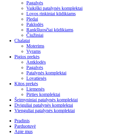
Pagalvės
Vaikiški patalynės komplektai
Lovos rinkiniai kūdikiams
Pledai
Paklodės
Rankšluosčiai kūdikiams
Čiužiniai
Chalatai
Moterims
Vyrams
Pigios prekės
Antklodės
Pagalvės
Patalynės komplektai
Lovatiesės
Kitos prekės
Liemenės
Pirties komplektai
Šeimyniniai patalynės komplektai
Dviguliai patalynės komplektai
Vienguliai patalynės komplektai
Pradinis
Parduotuvė
Apie mus