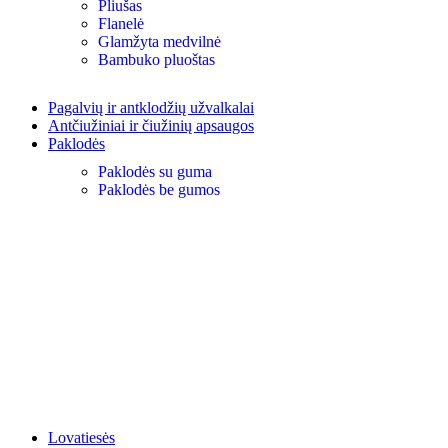
Pliušas
Flanelė
Glamžyta medvilnė
Bambuko pluoštas
Pagalvių ir antklodžių užvalkalai
Antčiužiniai ir čiužinių apsaugos
Paklodės
Paklodės su guma
Paklodės be gumos
Lovatiesės