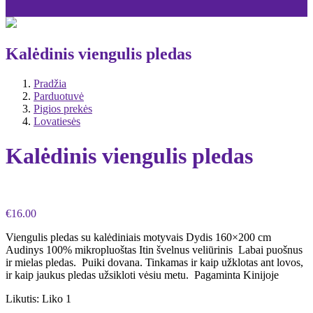
Kalėdinis viengulis pledas
Pradžia
Parduotuvė
Pigios prekės
Lovatiesės
Kalėdinis viengulis pledas
€
16.00
Viengulis pledas su kalėdiniais motyvais Dydis 160×200 cm
Audinys 100% mikropluoštas Itin švelnus veliūrinis Labai puošnus
ir mielas pledas. Puiki dovana. Tinkamas ir kaip užklotas ant lovos,
ir kaip jaukus pledas užsikloti vėsiu metu. Pagaminta Kinijoje
Likutis:
Liko 1