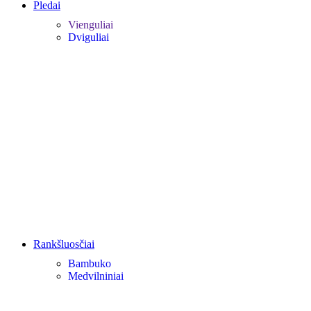
Pledai
Vienguliai
Dviguliai
Rankšluosčiai
Bambuko
Medvilniniai