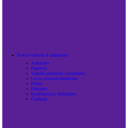
Prekės vaikams ir kūdikiams
Antklodės
Pagalvės
Vaikiški patalynės komplektai
Lovos rinkiniai kūdikiams
Pledai
Paklodės
Rankšluosčiai kūdikiams
Čiužiniai