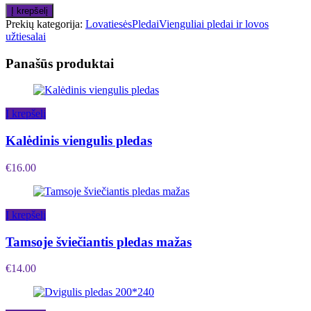
Į krepšelį
Prekių kategorija:
Lovatiesės
Pledai
Vienguliai pledai ir lovos
užtiesalai
Panašūs produktai
Į krepšelį
Kalėdinis viengulis pledas
€
16.00
Į krepšelį
Tamsoje šviečiantis pledas mažas
€
14.00