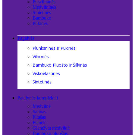
Pusvilnonės
Medvilninės
Sintetinės
Bambuko
Pūkinės
Pagalvės
Plunksninės Ir Pūkinės
Vilnonės
Bambuko Pluošto Ir Šilkinės
Viskoelastinės
Sintetinės
Patalynės komplektai
Medvilnė
Satinas
Pliušas
Flanelė
Glamžyta medvilnė
Bambuko pluoštas