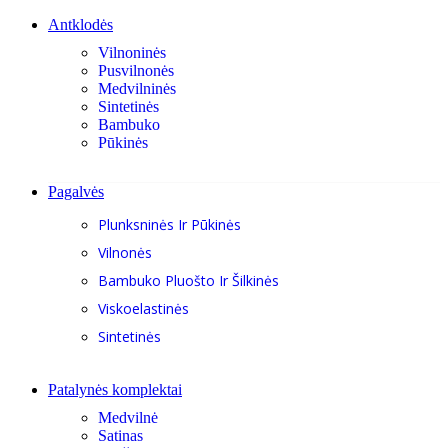
Antklodės
Vilnoninės
Pusvilnonės
Medvilninės
Sintetinės
Bambuko
Pūkinės
Pagalvės
Plunksninės Ir Pūkinės
Vilnonės
Bambuko Pluošto Ir Šilkinės
Viskoelastinės
Sintetinės
Patalynės komplektai
Medvilnė
Satinas