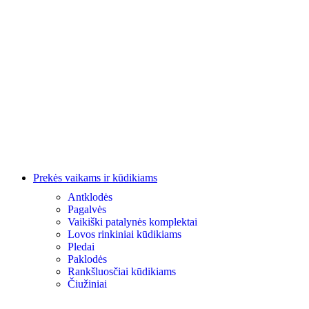
Prekės vaikams ir kūdikiams
Antklodės
Pagalvės
Vaikiški patalynės komplektai
Lovos rinkiniai kūdikiams
Pledai
Paklodės
Rankšluosčiai kūdikiams
Čiužiniai