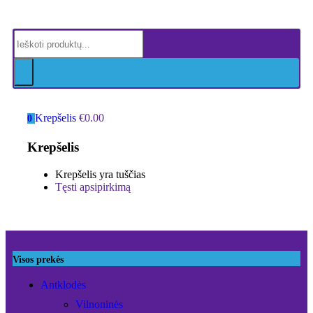
Krepšelis
€
0.00
0
Krepšelis
Krepšelis yra tuščias
Tęsti apsipirkimą
Visos prekės
Antklodės
Vilnoninės