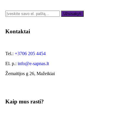
Užsisakyti
Kontaktai
Tel.:
+3706 205 4454
El. p.:
info@e-sapnas.lt
Žemaitijos g 26, Mažeikiai
Kaip mus rasti?