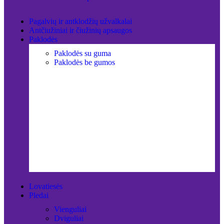
Pagalvių ir antklodžių užvalkalai
Antčiužiniai ir čiužinių apsaugos
Paklodės
Paklodės su guma
Paklodės be gumos
Lovatiesės
Pledai
Vienguliai
Dviguliai