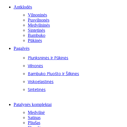
Antklodės
Vilnoninės
Pusvilnonės
Medvilninės
Sintetinės
Bambuko
Pūkinės
Pagalvės
Plunksninės Ir Pūkinės
Vilnonės
Bambuko Pluošto Ir Šilkinės
Viskoelastinės
Sintetinės
Patalynės komplektai
Medvilnė
Satinas
Pliušas