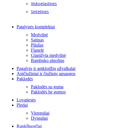
Viskoelastinės
Sintetinės
Patalynės komplektai
Medvilnė
Satinas
Pliušas
Flanelė
Glamžyta medvilnė
Bambuko pluoštas
Pagalvių ir antklodžių užvalkalai
Antčiužiniai ir čiužinių apsaugos
Paklodės
Paklodės su guma
Paklodės be gumos
Lovatiesės
Pledai
Vienguliai
Dviguliai
Rankšluosčiai