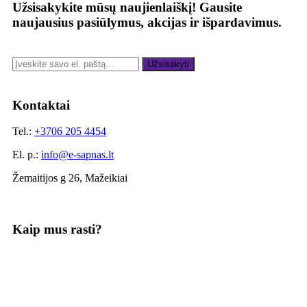
Užsisakykite mūsų naujienlaiškį!
Gausite
naujausius pasiūlymus, akcijas ir išpardavimus.
Užsisakyti
Kontaktai
Tel.:
+3706 205 4454
El. p.:
info@e-sapnas.lt
Žemaitijos g 26, Mažeikiai
Kaip mus rasti?