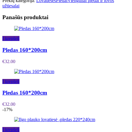
Prekių kategorija:
Lovatiesės
Pledai
Vienguliai pledai ir lovos
užtiesalai
Panašūs produktai
Į krepšelį
Pledas 160*200cm
€
32.00
Į krepšelį
Pledas 160*200cm
€
32.00
-17%
Į krepšelį