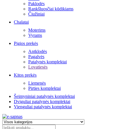
Paklodės
Rankšluosčiai kūdikiams
Čiužiniai
Chalatai
Moterims
Vyrams
Pigios prekės
Antklodės
Pagalvės
Patalynės komplektai
Lovatiesės
Kitos prekės
Liemenės
Pirties komplektai
Šeimyniniai patalynės komplektai
Dviguliai patalynės komplektai
Vienguliai patalynės komplektai