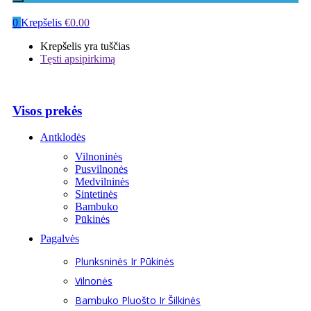
0
Krepšelis
€
0.00
Krepšelis yra tuščias
Tęsti apsipirkimą
Visos prekės
Antklodės
Vilnoninės
Pusvilnonės
Medvilninės
Sintetinės
Bambuko
Pūkinės
Pagalvės
Plunksninės Ir Pūkinės
Vilnonės
Bambuko Pluošto Ir Šilkinės