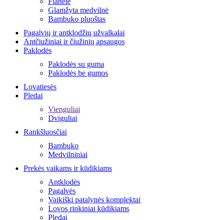
Flanelė
Glamžyta medvilnė
Bambuko pluoštas
Pagalvių ir antklodžių užvalkalai
Antčiužiniai ir čiužinių apsaugos
Paklodės
Paklodės su guma
Paklodės be gumos
Lovatiesės
Pledai
Vienguliai
Dviguliai
Rankšluosčiai
Bambuko
Medvilniniai
Prekės vaikams ir kūdikiams
Antklodės
Pagalvės
Vaikiški patalynės komplektai
Lovos rinkiniai kūdikiams
Pledai