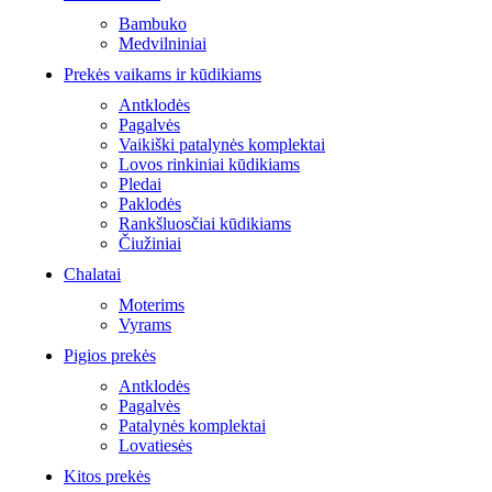
Bambuko
Medvilniniai
Prekės vaikams ir kūdikiams
Antklodės
Pagalvės
Vaikiški patalynės komplektai
Lovos rinkiniai kūdikiams
Pledai
Paklodės
Rankšluosčiai kūdikiams
Čiužiniai
Chalatai
Moterims
Vyrams
Pigios prekės
Antklodės
Pagalvės
Patalynės komplektai
Lovatiesės
Kitos prekės