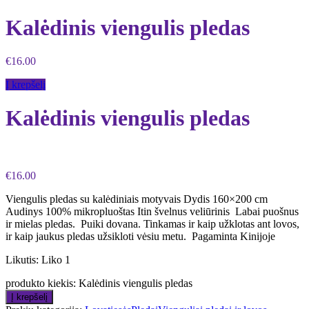
Kalėdinis viengulis pledas
€
16.00
Į krepšelį
Kalėdinis viengulis pledas
€
16.00
Viengulis pledas su kalėdiniais motyvais Dydis 160×200 cm
Audinys 100% mikropluoštas Itin švelnus veliūrinis Labai puošnus
ir mielas pledas. Puiki dovana. Tinkamas ir kaip užklotas ant lovos,
ir kaip jaukus pledas užsikloti vėsiu metu. Pagaminta Kinijoje
Likutis:
Liko 1
produkto kiekis: Kalėdinis viengulis pledas
Į krepšelį