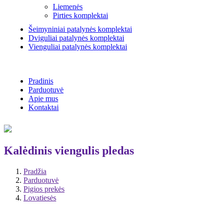
Liemenės
Pirties komplektai
Šeimyniniai patalynės komplektai
Dviguliai patalynės komplektai
Vienguliai patalynės komplektai
Pradinis
Parduotuvė
Apie mus
Kontaktai
Kalėdinis viengulis pledas
Pradžia
Parduotuvė
Pigios prekės
Lovatiesės