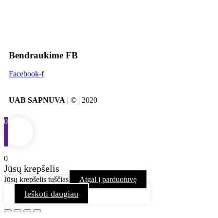
Bendraukime FB
Facebook-f
UAB SAPNUVA
| © | 2020
0
0
Jūsų krepšelis
Jūsų krepšelis tuščias
Atgal į parduotuvę
Ieškoti daugiau