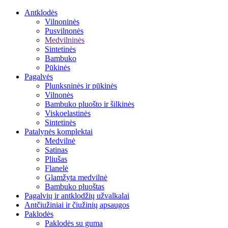
Antklodės
Vilnoninės
Pusvilnonės
Medvilninės
Sintetinės
Bambuko
Pūkinės
Pagalvės
Plunksninės ir pūkinės
Vilnonės
Bambuko pluošto ir šilkinės
Viskoelastinės
Sintetinės
Patalynės komplektai
Medvilnė
Satinas
Pliušas
Flanelė
Glamžyta medvilnė
Bambuko pluoštas
Pagalvių ir antklodžių užvalkalai
Antčiužiniai ir čiužinių apsaugos
Paklodės
Paklodės su guma