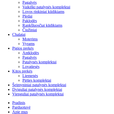
Pagalvės
Vaikiški patalynės komplektai
Lovos rinkiniai kūdikiams
Pledai
Paklodės
Rankšluosčiai kūdikiams
Čiužiniai
Chalatai
Moterims
Vyrams
Pigios prekės
Antklodės
Pagalvės
Patalynės komplektai
Lovatiesės
Kitos prekės
Liemenės
Pirties komplektai
Šeimyniniai patalynės komplektai
Dviguliai patalynės komplektai
Vienguliai patalynės komplektai
Pradinis
Parduotuvė
Apie mus