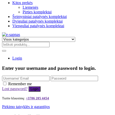
Kitos prekės
Liemenės
Pirties komplektai
Šeimyniniai patalynės komplektai
Dviguliai patalynės komplektai
Vienguliai patalynės komplektai
Login
Enter your username and password to login.
Remember me
Lost password?
Turite klausimų:
+3706 205 4454
Pirkimo taisyklės ir garantijos