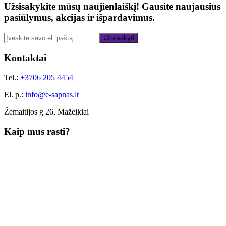
Užsisakykite mūsų naujienlaiškį!
Gausite naujausius
pasiūlymus, akcijas ir išpardavimus.
Užsisakyti
Kontaktai
Tel.:
+3706 205 4454
El. p.:
info@e-sapnas.lt
Žemaitijos g 26, Mažeikiai
Kaip mus rasti?