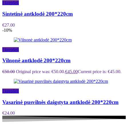
Į krepšelį
Sintetinė antklodė 200*220cm
€
27.00
-10%
Į krepšelį
Vilnonė antklodė 200*220cm
€
50.00
Original price was: €50.00.
€
45.00
Current price is: €45.00.
Į krepšelį
Vasarinė pusvilnės daigstyta antklodė 200*220cm
€
24.00