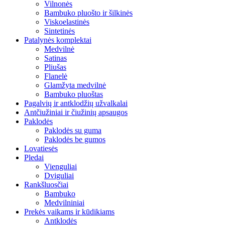
Vilnonės
Bambuko pluošto ir šilkinės
Viskoelastinės
Sintetinės
Patalynės komplektai
Medvilnė
Satinas
Pliušas
Flanelė
Glamžyta medvilnė
Bambuko pluoštas
Pagalvių ir antklodžių užvalkalai
Antčiužiniai ir čiužinių apsaugos
Paklodės
Paklodės su guma
Paklodės be gumos
Lovatiesės
Pledai
Vienguliai
Dviguliai
Rankšluosčiai
Bambuko
Medvilniniai
Prekės vaikams ir kūdikiams
Antklodės