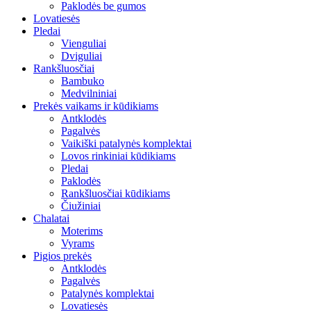
Paklodės be gumos
Lovatiesės
Pledai
Vienguliai
Dviguliai
Rankšluosčiai
Bambuko
Medvilniniai
Prekės vaikams ir kūdikiams
Antklodės
Pagalvės
Vaikiški patalynės komplektai
Lovos rinkiniai kūdikiams
Pledai
Paklodės
Rankšluosčiai kūdikiams
Čiužiniai
Chalatai
Moterims
Vyrams
Pigios prekės
Antklodės
Pagalvės
Patalynės komplektai
Lovatiesės