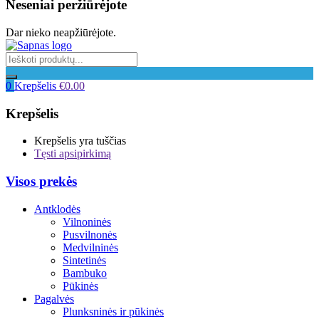
Neseniai peržiūrėjote
Dar nieko neapžiūrėjote.
0
Krepšelis
€
0.00
Krepšelis
Krepšelis yra tuščias
Tęsti apsipirkimą
Visos prekės
Antklodės
Vilnoninės
Pusvilnonės
Medvilninės
Sintetinės
Bambuko
Pūkinės
Pagalvės
Plunksninės ir pūkinės