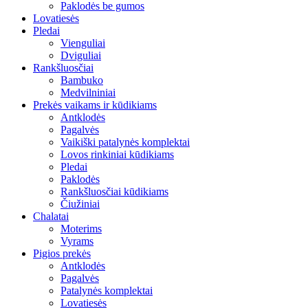
Paklodės be gumos
Lovatiesės
Pledai
Vienguliai
Dviguliai
Rankšluosčiai
Bambuko
Medvilniniai
Prekės vaikams ir kūdikiams
Antklodės
Pagalvės
Vaikiški patalynės komplektai
Lovos rinkiniai kūdikiams
Pledai
Paklodės
Rankšluosčiai kūdikiams
Čiužiniai
Chalatai
Moterims
Vyrams
Pigios prekės
Antklodės
Pagalvės
Patalynės komplektai
Lovatiesės