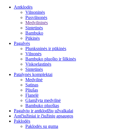
Antklodės
Vilnoninės
Pusvilnonės
Medvilninės
Sintetinės
Bambuko
Pūkinės
Pagalvės
Plunksninės ir pūkinės
Vilnonės
Bambuko pluošto ir šilkinės
Viskoelastinės
Sintetinės
Patalynės komplektai
Medvilnė
Satinas
Pliušas
Flanelė
Glamžyta medvilnė
Bambuko pluoštas
Pagalvių ir antklodžių užvalkalai
Antčiužiniai ir čiužinių apsaugos
Paklodės
Paklodės su guma