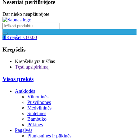
Neseniai peržiūrėjote
Dar nieko neapžiūrėjote.
0
Krepšelis
€
0.00
Krepšelis
Krepšelis yra tuščias
Tęsti apsipirkimą
Visos prekės
Antklodės
Vilnoninės
Pusvilnonės
Medvilninės
Sintetinės
Bambuko
Pūkinės
Pagalvės
Plunksninės ir pūkinės