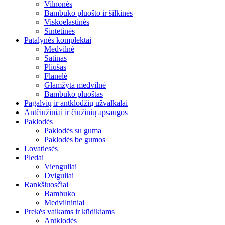
Vilnonės
Bambuko pluošto ir šilkinės
Viskoelastinės
Sintetinės
Patalynės komplektai
Medvilnė
Satinas
Pliušas
Flanelė
Glamžyta medvilnė
Bambuko pluoštas
Pagalvių ir antklodžių užvalkalai
Antčiužiniai ir čiužinių apsaugos
Paklodės
Paklodės su guma
Paklodės be gumos
Lovatiesės
Pledai
Vienguliai
Dviguliai
Rankšluosčiai
Bambuko
Medvilniniai
Prekės vaikams ir kūdikiams
Antklodės