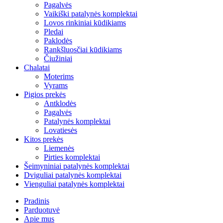
Pagalvės
Vaikiški patalynės komplektai
Lovos rinkiniai kūdikiams
Pledai
Paklodės
Rankšluosčiai kūdikiams
Čiužiniai
Chalatai
Moterims
Vyrams
Pigios prekės
Antklodės
Pagalvės
Patalynės komplektai
Lovatiesės
Kitos prekės
Liemenės
Pirties komplektai
Šeimyniniai patalynės komplektai
Dviguliai patalynės komplektai
Vienguliai patalynės komplektai
Pradinis
Parduotuvė
Apie mus