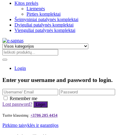
Kitos prekės
Liemenės
Pirties komplektai
Šeimyniniai patalynės komplektai
Dviguliai patalynės komplektai
Vienguliai patalynės komplektai
Login
Enter your username and password to login.
Remember me
Lost password?
Turite klausimų:
+3706 205 4454
Pirkimo taisyklės ir garantijos