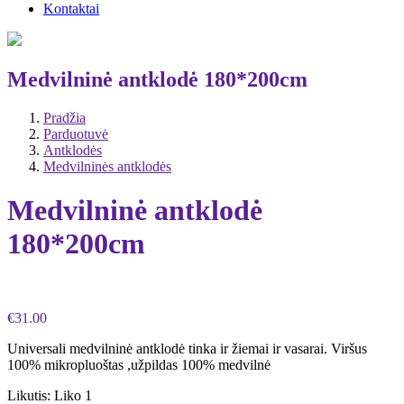
Kontaktai
Medvilninė antklodė 180*200cm
Pradžia
Parduotuvė
Antklodės
Medvilninės antklodės
Medvilninė antklodė
180*200cm
€
31.00
Universali medvilninė antklodė tinka ir žiemai ir vasarai. Viršus
100% mikropluoštas ,užpildas 100% medvilnė
Likutis:
Liko 1