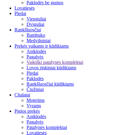
Paklodės be gumos
Lovatiesės
Pledai
Vienguliai
Dviguliai
Rankšluosčiai
Bambuko
Medvilniniai
Prekės vaikams ir kūdikiams
Antklodės
Pagalvės
Vaikiški patalynės komplektai
Lovos rinkiniai kūdikiams
Pledai
Paklodės
Rankšluosčiai kūdikiams
Čiužiniai
Chalatai
Moterims
Vyrams
Pigios prekės
Antklodės
Pagalvės
Patalynės komplektai
Lovatiesės