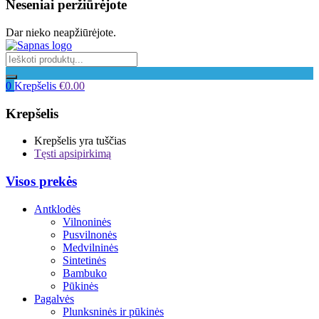
Neseniai peržiūrėjote
Dar nieko neapžiūrėjote.
0
Krepšelis
€
0.00
Krepšelis
Krepšelis yra tuščias
Tęsti apsipirkimą
Visos prekės
Antklodės
Vilnoninės
Pusvilnonės
Medvilninės
Sintetinės
Bambuko
Pūkinės
Pagalvės
Plunksninės ir pūkinės