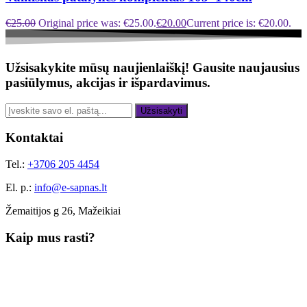
€
25.00
Original price was: €25.00.
€
20.00
Current price is: €20.00.
Užsisakykite mūsų naujienlaiškį!
Gausite naujausius
pasiūlymus, akcijas ir išpardavimus.
Užsisakyti
Kontaktai
Tel.:
+3706 205 4454
El. p.:
info@e-sapnas.lt
Žemaitijos g 26, Mažeikiai
Kaip mus rasti?