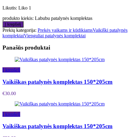
Likutis:
Liko 1
produkto kiekis: Labubu patalynės komplektas
Į krepšelį
Prekių kategorija:
Prekės vaikams ir kūdikiams
Vaikiški patalynės
komplektai
Vienguliai patalynės komplektai
Panašūs produktai
Į krepšelį
Vaikiškas patalynės komplektas 150*205cm
€
30.00
Į krepšelį
Vaikiškas patalynės komplektas 150*205cm