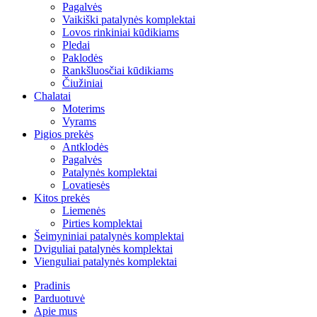
Pagalvės
Vaikiški patalynės komplektai
Lovos rinkiniai kūdikiams
Pledai
Paklodės
Rankšluosčiai kūdikiams
Čiužiniai
Chalatai
Moterims
Vyrams
Pigios prekės
Antklodės
Pagalvės
Patalynės komplektai
Lovatiesės
Kitos prekės
Liemenės
Pirties komplektai
Šeimyniniai patalynės komplektai
Dviguliai patalynės komplektai
Vienguliai patalynės komplektai
Pradinis
Parduotuvė
Apie mus