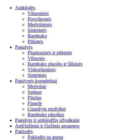
Antklodės
Vilnoninės
Pusvilnonės
Medvilninės
Sintetinės
Bambuko
Pūkinės
Pagalvės
Plunksninės ir pūkinės
Vilnonės
Bambuko pluošto ir šilkinės
Viskoelastinės
Sintetinės
Patalynės komplektai
Medvilnė
Satinas
Pliušas
Flanelė
Glamžyta medvilnė
Bambuko pluoštas
Pagalvių ir antklodžių užvalkalai
Antčiužiniai ir čiužinių apsaugos
Paklodės
Paklodės su guma