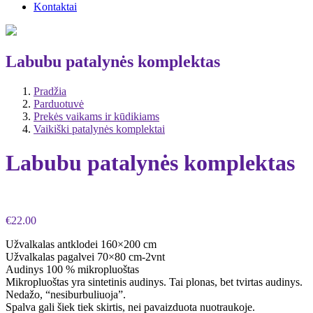
Kontaktai
Labubu patalynės komplektas
Pradžia
Parduotuvė
Prekės vaikams ir kūdikiams
Vaikiški patalynės komplektai
Labubu patalynės komplektas
€
22.00
Užvalkalas antklodei 160×200 cm
Užvalkalas pagalvei 70×80 cm-2vnt
Audinys 100 % mikropluoštas
Mikropluoštas yra sintetinis audinys. Tai plonas, bet tvirtas audinys.
Nedažo, “nesiburbuliuoja”.
Spalva gali šiek tiek skirtis, nei pavaizduota nuotraukoje.