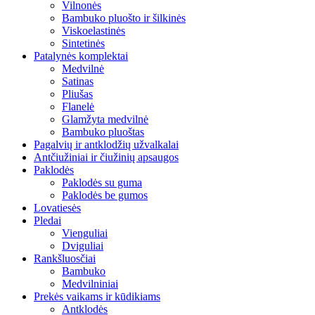
Vilnonės
Bambuko pluošto ir šilkinės
Viskoelastinės
Sintetinės
Patalynės komplektai
Medvilnė
Satinas
Pliušas
Flanelė
Glamžyta medvilnė
Bambuko pluoštas
Pagalvių ir antklodžių užvalkalai
Antčiužiniai ir čiužinių apsaugos
Paklodės
Paklodės su guma
Paklodės be gumos
Lovatiesės
Pledai
Vienguliai
Dviguliai
Rankšluosčiai
Bambuko
Medvilniniai
Prekės vaikams ir kūdikiams
Antklodės