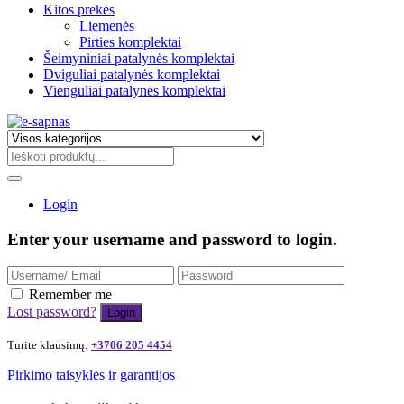
Kitos prekės
Liemenės
Pirties komplektai
Šeimyniniai patalynės komplektai
Dviguliai patalynės komplektai
Vienguliai patalynės komplektai
Login
Enter your username and password to login.
Remember me
Lost password?
Turite klausimų:
+3706 205 4454
Pirkimo taisyklės ir garantijos