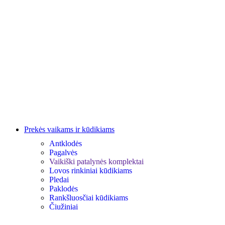
Prekės vaikams ir kūdikiams
Antklodės
Pagalvės
Vaikiški patalynės komplektai
Lovos rinkiniai kūdikiams
Pledai
Paklodės
Rankšluosčiai kūdikiams
Čiužiniai