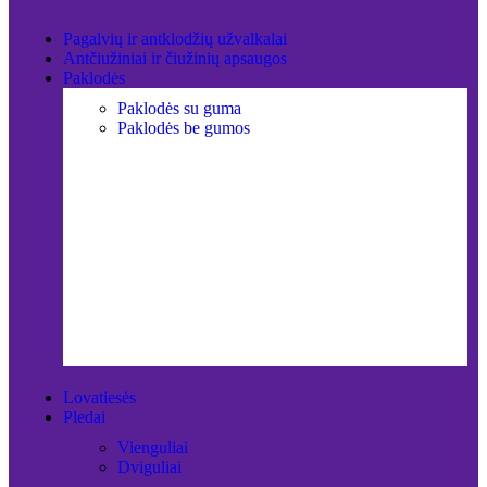
Pagalvių ir antklodžių užvalkalai
Antčiužiniai ir čiužinių apsaugos
Paklodės
Paklodės su guma
Paklodės be gumos
Lovatiesės
Pledai
Vienguliai
Dviguliai