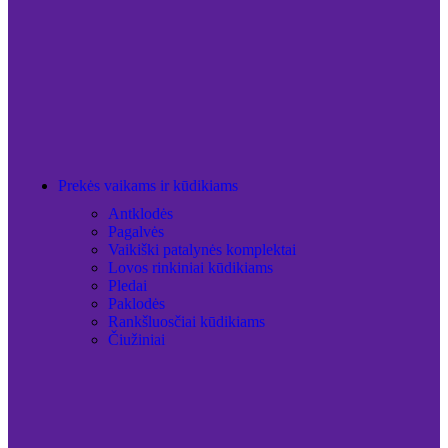
Prekės vaikams ir kūdikiams
Antklodės
Pagalvės
Vaikiški patalynės komplektai
Lovos rinkiniai kūdikiams
Pledai
Paklodės
Rankšluosčiai kūdikiams
Čiužiniai