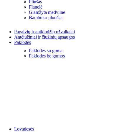
Pliušas
Flanelė
Glamžyta medvilnė
Bambuko pluoštas
Pagalvių ir antklodžių užvalkalai
Antčiužiniai ir čiužinių apsaugos
Paklodės
Paklodės su guma
Paklodės be gumos
Lovatiesės