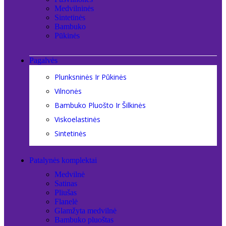
Medvilninės
Sintetinės
Bambuko
Pūkinės
Pagalvės
Plunksninės Ir Pūkinės
Vilnonės
Bambuko Pluošto Ir Šilkinės
Viskoelastinės
Sintetinės
Patalynės komplektai
Medvilnė
Satinas
Pliušas
Flanelė
Glamžyta medvilnė
Bambuko pluoštas