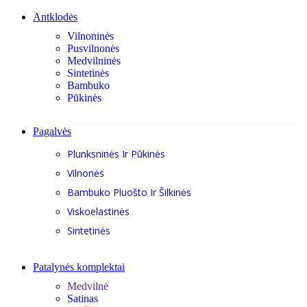
Antklodės
Vilnoninės
Pusvilnonės
Medvilninės
Sintetinės
Bambuko
Pūkinės
Pagalvės
Plunksninės Ir Pūkinės
Vilnonės
Bambuko Pluošto Ir Šilkinės
Viskoelastinės
Sintetinės
Patalynės komplektai
Medvilnė
Satinas