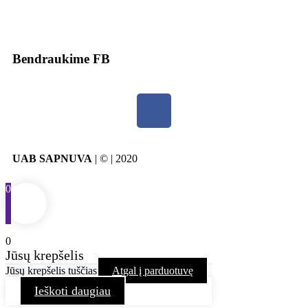
Bendraukime FB
UAB SAPNUVA
| © | 2020
0
0
Jūsų krepšelis
Jūsų krepšelis tuščias
Atgal į parduotuvę
Ieškoti daugiau