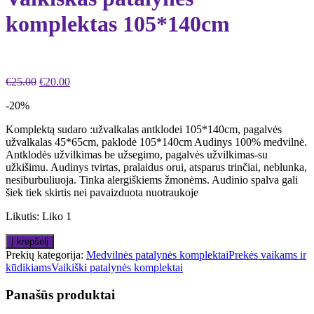
komplektas 105*140cm
€
25.00
€
20.00
-20%
Komplektą sudaro :užvalkalas antklodei 105*140cm, pagalvės
užvalkalas 45*65cm, paklodė 105*140cm Audinys 100% medvilnė.
Antklodės užvilkimas be užsegimo, pagalvės užvilkimas-su
užkišimu. Audinys tvirtas, pralaidus orui, atsparus trinčiai, neblunka,
nesiburbuliuoja. Tinka alergiškiems žmonėms. Audinio spalva gali
šiek tiek skirtis nei pavaizduota nuotraukoje
Likutis:
Liko 1
Į krepšelį
Prekių kategorija:
Medvilnės patalynės komplektai
Prekės vaikams ir
kūdikiams
Vaikiški patalynės komplektai
Panašūs produktai