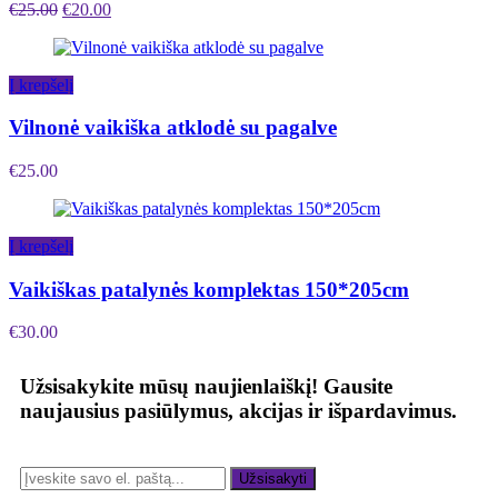
€
25.00
€
20.00
Į krepšelį
Vilnonė vaikiška atklodė su pagalve
€
25.00
Į krepšelį
Vaikiškas patalynės komplektas 150*205cm
€
30.00
Užsisakykite mūsų naujienlaiškį!
Gausite
naujausius pasiūlymus, akcijas ir išpardavimus.
Užsisakyti