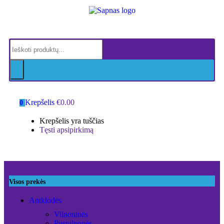
Krepšelis
€
0.00
0
Krepšelis yra tuščias
Tęsti apsipirkimą
Visos prekės
Antklodės
Vilnoninės
Pusvilnonės