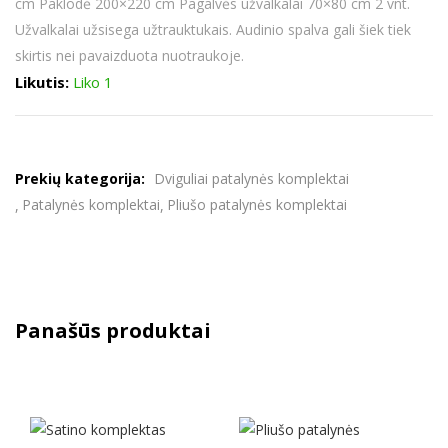
cm Paklodė 200×220 cm Pagalvės užvalkalai 70×80 cm 2 vnt.
Užvalkalai užsisega užtrauktukais. Audinio spalva gali šiek tiek
skirtis nei pavaizduota nuotraukoje.
Likutis:
Liko 1
Prekių kategorija:
Dviguliai patalynės komplektai
Patalynės komplektai
Pliušo patalynės komplektai
Panašūs produktai