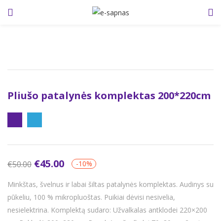
LOGIN
Enter your username and password to login.
Pliušo patalynės komplektas 200*220cm
Remember me
Lost password?
€
45.00
€
50.00
-10%
Minkštas, švelnus ir labai šiltas patalynės komplektas. Audinys su
pūkeliu, 100 % mikropluoštas. Puikiai dėvisi nesivelia,
nesielektrina. Komplektą sudaro: Užvalkalas antklodei 220×200