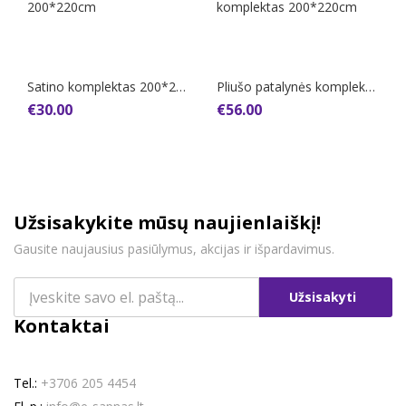
Į krepšelį
Į krepšelį
Satino komplektas 200*220cm
Pliušo patalynės komplektas 200*220cm
€
30.00
€
56.00
Užsisakykite mūsų naujienlaiškį!
Gausite naujausius pasiūlymus, akcijas ir išpardavimus.
Užsisakyti
Kontaktai
Tel.:
+3706 205 4454