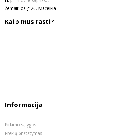
El. p.:
info@e-sapnas.lt
Žemaitijos g 26, Mažeikiai
Kaip mus rasti?
Informacija
Pirkimo sąlygos
Prekių pristatymas