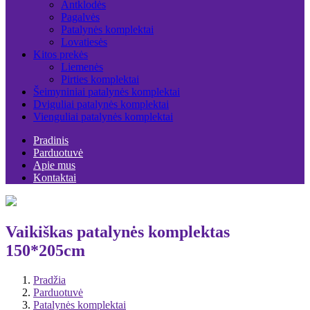
Antklodės
Pagalvės
Patalynės komplektai
Lovatiesės
Kitos prekės
Liemenės
Pirties komplektai
Šeimyniniai patalynės komplektai
Dviguliai patalynės komplektai
Vienguliai patalynės komplektai
Pradinis
Parduotuvė
Apie mus
Kontaktai
Vaikiškas patalynės komplektas
150*205cm
Pradžia
Parduotuvė
Patalynės komplektai