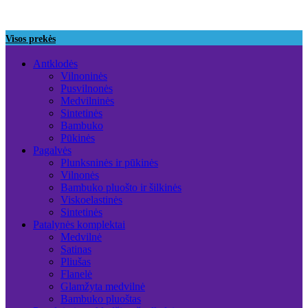
Visos prekės
Antklodės
Vilnoninės
Pusvilnonės
Medvilninės
Sintetinės
Bambuko
Pūkinės
Pagalvės
Plunksninės ir pūkinės
Vilnonės
Bambuko pluošto ir šilkinės
Viskoelastinės
Sintetinės
Patalynės komplektai
Medvilnė
Satinas
Pliušas
Flanelė
Glamžyta medvilnė
Bambuko pluoštas