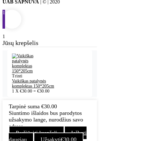
UAB SAPNUVA
| © | 2020
1
1
Jūsų krepšelis
Trinti
Vaikiškas patalynės
komplektas 150*205cm
1
X
€
30.00
=
€
30.00
Tarpinė suma
€
30.00
Siuntimo išlaidos bus parodytos
užsakymo lange, nurodžius savo
adresą.
Peržiūrėti krepšelį
Ieškoti
daugiau
Užsakyti
€
30.00