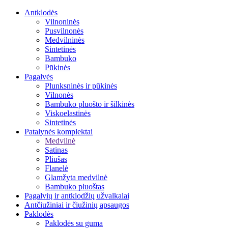
Antklodės
Vilnoninės
Pusvilnonės
Medvilninės
Sintetinės
Bambuko
Pūkinės
Pagalvės
Plunksninės ir pūkinės
Vilnonės
Bambuko pluošto ir šilkinės
Viskoelastinės
Sintetinės
Patalynės komplektai
Medvilnė
Satinas
Pliušas
Flanelė
Glamžyta medvilnė
Bambuko pluoštas
Pagalvių ir antklodžių užvalkalai
Antčiužiniai ir čiužinių apsaugos
Paklodės
Paklodės su guma