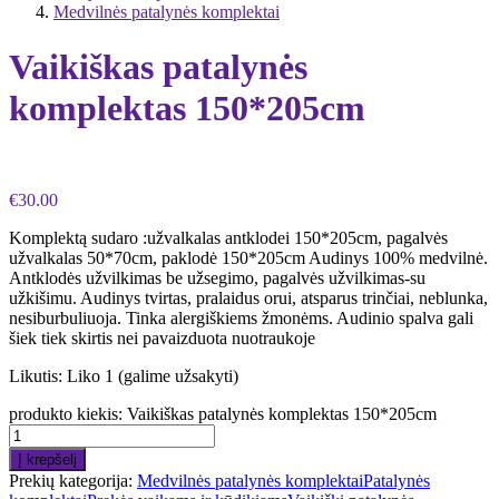
Medvilnės patalynės komplektai
Vaikiškas patalynės
komplektas 150*205cm
€
30.00
Komplektą sudaro :užvalkalas antklodei 150*205cm, pagalvės
užvalkalas 50*70cm, paklodė 150*205cm Audinys 100% medvilnė.
Antklodės užvilkimas be užsegimo, pagalvės užvilkimas-su
užkišimu. Audinys tvirtas, pralaidus orui, atsparus trinčiai, neblunka,
nesiburbuliuoja. Tinka alergiškiems žmonėms. Audinio spalva gali
šiek tiek skirtis nei pavaizduota nuotraukoje
Likutis:
Liko 1 (galime užsakyti)
produkto kiekis: Vaikiškas patalynės komplektas 150*205cm
Į krepšelį
Prekių kategorija:
Medvilnės patalynės komplektai
Patalynės