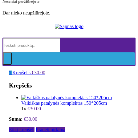
Neseniai peržiūrėjote
Dar nieko neapžiūrėjote.
Krepšelis
€
30.00
1
Krepšelis
Vaikiškas patalynės komplektas 150*205cm
1x
€
30.00
Suma:
€
30.00
Eiti į krepšelį
Pradėti pirkimą