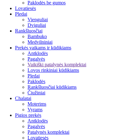
Paklodės be gumos
Lovatiesės
Pledai
Vienguliai
Dviguliai
Rankšluosčiai
Bambuko
Medvilniniai
Prekės vaikams ir kūdikiams
Antklodės
Pagalvės
Vaikiški patalynės komplektai
Lovos rinkiniai kūdikiams
Pledai
Paklodės
Rankšluosčiai kūdikiams
Čiužiniai
Chalatai
Moterims
Vyrams
Pigios prekės
Antklodės
Pagalvės
Patalynės komplektai
Lovatiesės