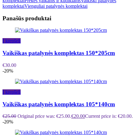
komplektai
Prekės vaikams ir kūdikiams
Vaikiški patalynės
komplektai
Vienguliai patalynės komplektai
Panašūs produktai
Į krepšelį
Vaikiškas patalynės komplektas 150*205cm
€
30.00
-20%
Į krepšelį
Vaikiškas patalynės komplektas 105*140cm
€
25.00
Original price was: €25.00.
€
20.00
Current price is: €20.00.
-20%