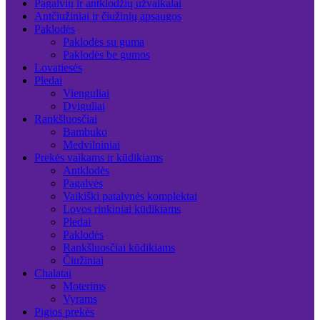
Pagalvių ir antklodžių užvalkalai
Antčiužiniai ir čiužinių apsaugos
Paklodės
Paklodės su guma
Paklodės be gumos
Lovatiesės
Pledai
Vienguliai
Dviguliai
Rankšluosčiai
Bambuko
Medvilniniai
Prekės vaikams ir kūdikiams
Antklodės
Pagalvės
Vaikiški patalynės komplektai
Lovos rinkiniai kūdikiams
Pledai
Paklodės
Rankšluosčiai kūdikiams
Čiužiniai
Chalatai
Moterims
Vyrams
Pigios prekės