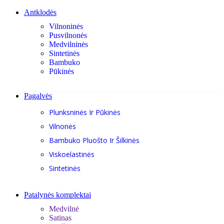
Antklodės
Vilnoninės
Pusvilnonės
Medvilninės
Sintetinės
Bambuko
Pūkinės
Pagalvės
Plunksninės Ir Pūkinės
Vilnonės
Bambuko Pluošto Ir Šilkinės
Viskoelastinės
Sintetinės
Patalynės komplektai
Medvilnė
Satinas