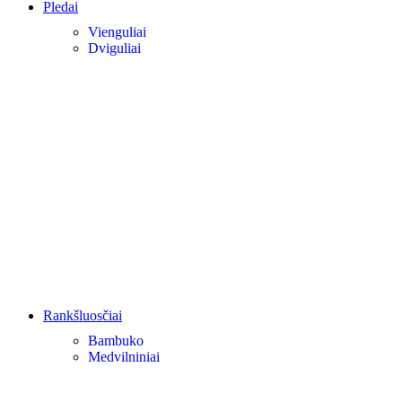
Pledai
Vienguliai
Dviguliai
Rankšluosčiai
Bambuko
Medvilniniai