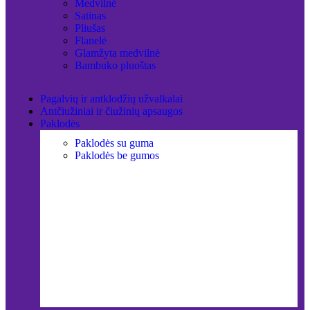
Medvilnė
Satinas
Pliušas
Flanelė
Glamžyta medvilnė
Bambuko pluoštas
Pagalvių ir antklodžių užvalkalai
Antčiužiniai ir čiužinių apsaugos
Paklodės
Paklodės su guma
Paklodės be gumos