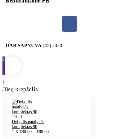
Bendraukime FB
UAB SAPNUVA
| © | 2020
1
1
Jūsų krepšelis
Trinti
Dvigulis patalynės
komplektas 90
1
X
€
80.00
=
€
80.00