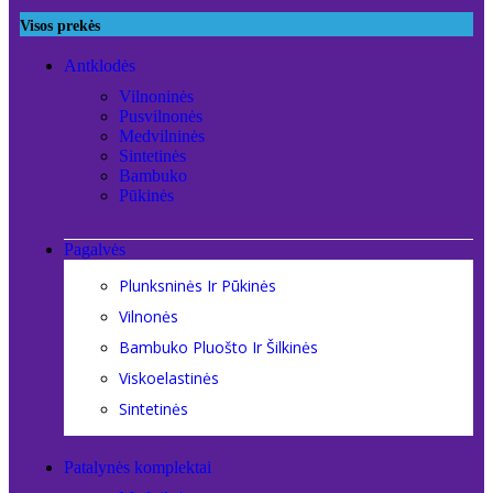
Visos prekės
Antklodės
Vilnoninės
Pusvilnonės
Medvilninės
Sintetinės
Bambuko
Pūkinės
Pagalvės
Plunksninės Ir Pūkinės
Vilnonės
Bambuko Pluošto Ir Šilkinės
Viskoelastinės
Sintetinės
Patalynės komplektai