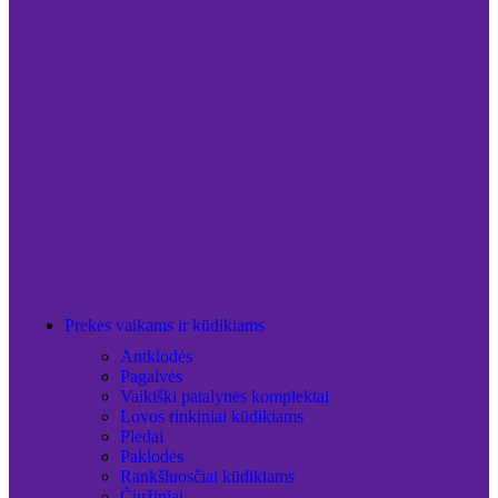
Prekės vaikams ir kūdikiams
Antklodės
Pagalvės
Vaikiški patalynės komplektai
Lovos rinkiniai kūdikiams
Pledai
Paklodės
Rankšluosčiai kūdikiams
Čiužiniai