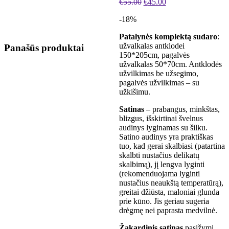
€
55.00
€
45.00
-18%
Patalynės komplektą sudaro
:
užvalkalas antklodei
Panašūs produktai
150*205cm, pagalvės
užvalkalas 50*70cm. Antklodės
užvilkimas be užsegimo,
pagalvės užvilkimas – su
užkišimu.
Satinas
– prabangus, minkštas,
blizgus, išskirtinai švelnus
audinys lyginamas su šilku.
Satino audinys yra praktiškas
tuo, kad gerai skalbiasi (patartina
skalbti nustačius delikatų
skalbimą), jį lengva lyginti
(rekomenduojama lyginti
nustačius neaukštą temperatūrą),
greitai džiūsta, maloniai glunda
prie kūno. Jis geriau sugeria
drėgmę nei paprasta medvilnė.
Žakardinis satinas
pasižymi