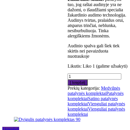
tuo, jog raštai audinyje yra ne
dažomi, o išaudžiami specialia
žakardinio audimo technologija.
Audinys tvirtas, pralaidus orui,
atsparus trinčiai, neblunka,
nesiburbuliuoja. Tinka
alergiškiems žmonėms.
Audinio spalva gali šiek tiek
skirtis nei pavaizduota
nuotraukoje
Likutis:
Liko 1 (galime užsakyti)
Į krepšelį
Prekių kategorija:
Medvilnės
patalynės komplektai
Patalynės
komplektai
Satino patalynės
komplektai
Vienguliai patalynės
komplektai
Vienguliai patalynės
komplektai
Į krepšelį