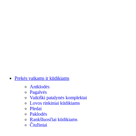
Prekės vaikams ir kūdikiams
Antklodės
Pagalvės
Vaikiški patalynės komplektai
Lovos rinkiniai kūdikiams
Pledai
Paklodės
Rankšluosčiai kūdikiams
Čiužiniai