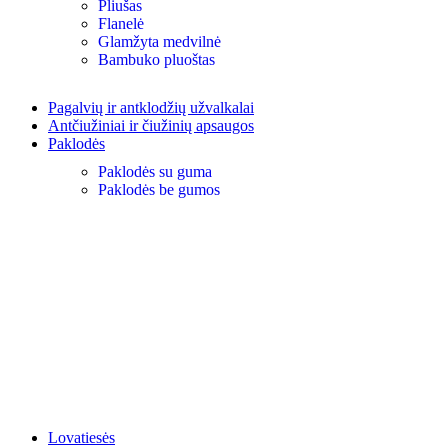
Pliušas
Flanelė
Glamžyta medvilnė
Bambuko pluoštas
Pagalvių ir antklodžių užvalkalai
Antčiužiniai ir čiužinių apsaugos
Paklodės
Paklodės su guma
Paklodės be gumos
Lovatiesės