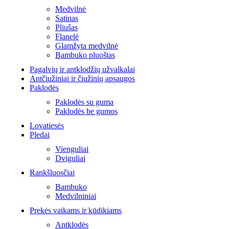
Medvilnė
Satinas
Pliušas
Flanelė
Glamžyta medvilnė
Bambuko pluoštas
Pagalvių ir antklodžių užvalkalai
Antčiužiniai ir čiužinių apsaugos
Paklodės
Paklodės su guma
Paklodės be gumos
Lovatiesės
Pledai
Vienguliai
Dviguliai
Rankšluosčiai
Bambuko
Medvilniniai
Prekės vaikams ir kūdikiams
Antklodės