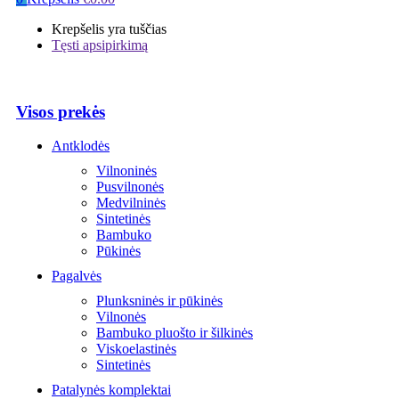
Krepšelis yra tuščias
Tęsti apsipirkimą
Visos prekės
Antklodės
Vilnoninės
Pusvilnonės
Medvilninės
Sintetinės
Bambuko
Pūkinės
Pagalvės
Plunksninės ir pūkinės
Vilnonės
Bambuko pluošto ir šilkinės
Viskoelastinės
Sintetinės
Patalynės komplektai