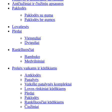
Antčiužiniai ir čiužinių apsaugos
Paklodės
Paklodės su guma
Paklodės be gumos
Lovatiesės
Pledai
Vienguliai
Dviguliai
Rankšluosčiai
Bambuko
Medvilniniai
Prekės vaikams ir kūdikiams
Antklodės
Pagalvės
Vaikiški patalynės komplektai
Lovos rinkiniai kūdikiams
Pledai
Paklodės
Rankšluosčiai kūdikiams
Čiužiniai