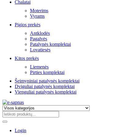
Chalatai
Moterims
Vyrams
Pigios prekės
Antklodės
Pagalvės
Patalynės komplektai
Lovatiesės
Kitos prekės
Liemenės
Pirties komplektai
Šeimyniniai patalynės komplektai
Dviguliai patalynės komplektai
Vienguliai patalynės komplektai
Login