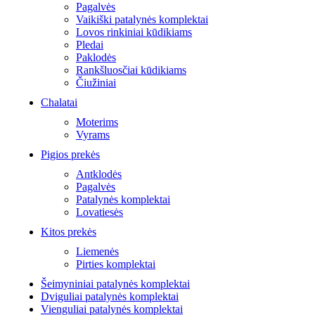
Pagalvės
Vaikiški patalynės komplektai
Lovos rinkiniai kūdikiams
Pledai
Paklodės
Rankšluosčiai kūdikiams
Čiužiniai
Chalatai
Moterims
Vyrams
Pigios prekės
Antklodės
Pagalvės
Patalynės komplektai
Lovatiesės
Kitos prekės
Liemenės
Pirties komplektai
Šeimyniniai patalynės komplektai
Dviguliai patalynės komplektai
Vienguliai patalynės komplektai