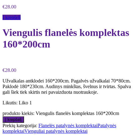
€
28.00
Į krepšelį
Viengulis flanelės komplektas
160*200cm
€
28.00
Užvalkalas antklodei 160*200cm. Pagalvės užvalkalai 70*80cm.
Paklodė 180*230cm. Audinys minkštas, švelnus ir tvirtas. Spalva
gali šiek tiek skirtis nei pavaizduota nuotraukoje.
Likutis:
Liko 1
produkto kiekis: Viengulis flanelės komplektas 160*200cm
Į krepšelį
Prekių kategorija:
Flanelės patalynės komplektai
Patalynės
komplektai
Vienguliai patalynės komplektai