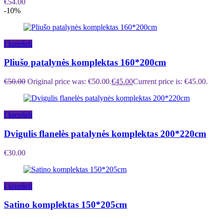
€
54.00
-10%
Į krepšelį
Pliušo patalynės komplektas 160*200cm
€
50.00
Original price was: €50.00.
€
45.00
Current price is: €45.00.
Į krepšelį
Dvigulis flanelės patalynės komplektas 200*220cm
€
30.00
Į krepšelį
Satino komplektas 150*205cm