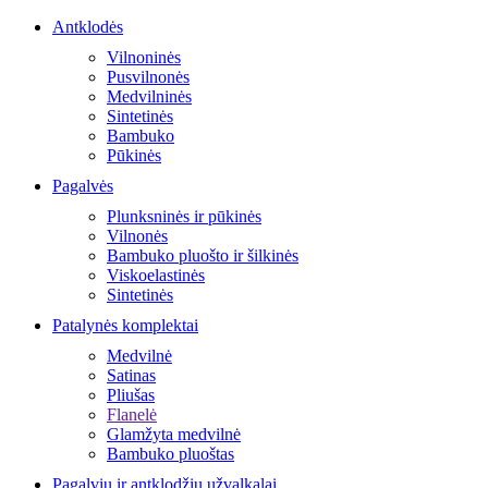
Antklodės
Vilnoninės
Pusvilnonės
Medvilninės
Sintetinės
Bambuko
Pūkinės
Pagalvės
Plunksninės ir pūkinės
Vilnonės
Bambuko pluošto ir šilkinės
Viskoelastinės
Sintetinės
Patalynės komplektai
Medvilnė
Satinas
Pliušas
Flanelė
Glamžyta medvilnė
Bambuko pluoštas
Pagalvių ir antklodžių užvalkalai