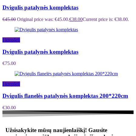
Dvigulis patalynės komplektas
€
45.00
Original price was: €45.00.
€
38.00
Current price is: €38.00.
Į krepšelį
Dvigulis patalynės komplektas
€
75.00
Į krepšelį
Dvigulis flanelės patalynės komplektas 200*220cm
€
30.00
Užsisakykite mūsų naujienlaiškį!
Gausite