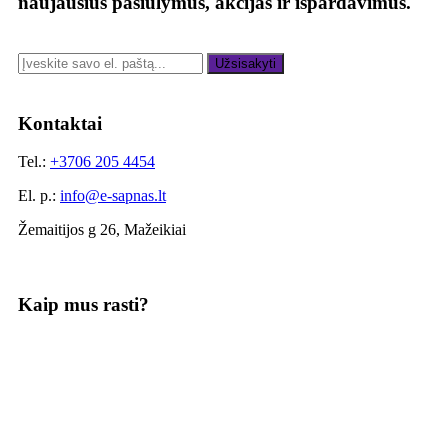
naujausius pasiūlymus, akcijas ir išpardavimus.
Užsisakyti
Kontaktai
Tel.:
+3706 205 4454
El. p.:
info@e-sapnas.lt
Žemaitijos g 26, Mažeikiai
Kaip mus rasti?