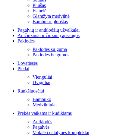
Pliušas
Flanelė
Glamžyta medvilnė
Bambuko pluoštas
Pagalvių ir antklodžių užvalkalai
Antčiužiniai ir čiužinių apsaugos
Paklodės
Paklodės su guma
Paklodės be gumos
Lovatiesės
Pledai
Vienguliai
Dviguliai
Rankšluosčiai
Bambuko
Medvilniniai
Prekės vaikams ir kūdikiams
Antklodės
Pagalvės
Vaikiški patalynės komplektai