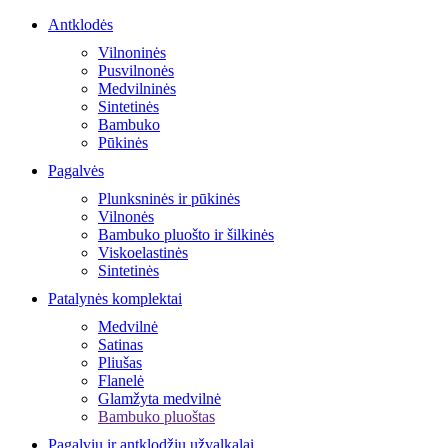
Antklodės
Vilnoninės
Pusvilnonės
Medvilninės
Sintetinės
Bambuko
Pūkinės
Pagalvės
Plunksninės ir pūkinės
Vilnonės
Bambuko pluošto ir šilkinės
Viskoelastinės
Sintetinės
Patalynės komplektai
Medvilnė
Satinas
Pliušas
Flanelė
Glamžyta medvilnė
Bambuko pluoštas
Pagalvių ir antklodžių užvalkalai