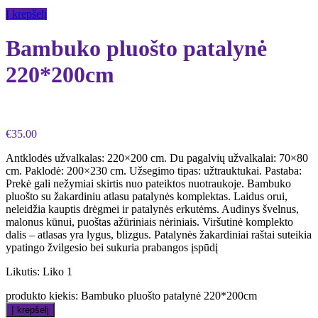
Į krepšelį
Bambuko pluošto patalynė
220*200cm
€
35.00
Antklodės užvalkalas: 220×200 cm. Du pagalvių užvalkalai: 70×80
cm. Paklodė: 200×230 cm. Užsegimo tipas: užtrauktukai. Pastaba:
Prekė gali nežymiai skirtis nuo pateiktos nuotraukoje. Bambuko
pluošto su žakardiniu atlasu patalynės komplektas. Laidus orui,
neleidžia kauptis drėgmei ir patalynės erkutėms. Audinys švelnus,
malonus kūnui, puoštas ažūriniais nėriniais. Viršutinė komplekto
dalis – atlasas yra lygus, blizgus. Patalynės žakardiniai raštai suteikia
ypatingo žvilgesio bei sukuria prabangos įspūdį
Likutis:
Liko 1
produkto kiekis: Bambuko pluošto patalynė 220*200cm
Į krepšelį