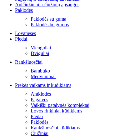
Antčiužiniai ir čiužinių apsaugos
Paklodės
Paklodės su guma
Paklodės be gumos
Lovatiesės
Pledai
Vienguliai
Dviguliai
Rankšluosčiai
Bambuko
Medvilniniai
Prekės vaikams ir kūdikiams
Antklodės
Pagalvės
Vaikiški patalynės komplektai
Lovos rinkiniai kūdikiams
Pledai
Paklodės
Rankšluosčiai kūdikiams
Čiužiniai