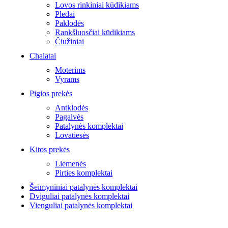
Lovos rinkiniai kūdikiams
Pledai
Paklodės
Rankšluosčiai kūdikiams
Čiužiniai
Chalatai
Moterims
Vyrams
Pigios prekės
Antklodės
Pagalvės
Patalynės komplektai
Lovatiesės
Kitos prekės
Liemenės
Pirties komplektai
Šeimyniniai patalynės komplektai
Dviguliai patalynės komplektai
Vienguliai patalynės komplektai