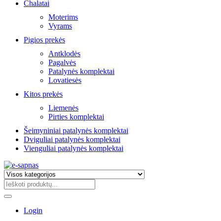
Chalatai
Moterims
Vyrams
Pigios prekės
Antklodės
Pagalvės
Patalynės komplektai
Lovatiesės
Kitos prekės
Liemenės
Pirties komplektai
Šeimyniniai patalynės komplektai
Dviguliai patalynės komplektai
Vienguliai patalynės komplektai
Login