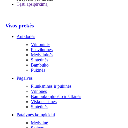
Tęsti apsipirkimą
Visos prekės
Antklodės
Vilnoninės
Pusvilnonės
Medvilninės
Sintetinės
Bambuko
Pūkinės
Pagalvės
Plunksninės ir pūkinės
Vilnonės
Bambuko pluošto ir šilkinės
Viskoelastinės
Sintetinės
Patalynės komplektai
Medvilnė
Satinas