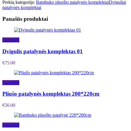
Prekių kategorija:
Bambuko pluošto patalynės komplektai
Dviguliai
patalynės komplektai
Panašūs produktai
Į krepšelį
Dvigulis patalynės komplektas 01
€
75.00
Į krepšelį
Pliušo patalynės komplektas 200*220cm
€
56.00
Į krepšelį