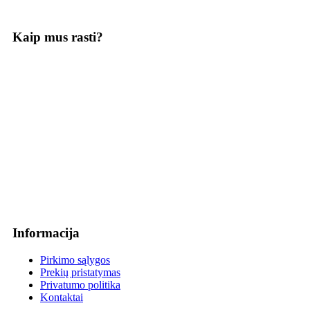
Kaip mus rasti?
Informacija
Pirkimo sąlygos
Prekių pristatymas
Privatumo politika
Kontaktai