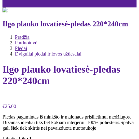
Ilgo plauko lovatiesė-pledas 220*240cm
Pradžia
Parduotuvė
Pledai
Dviguliai pledai ir lovos užtiesalai
Ilgo plauko lovatiesė-pledas
220*240cm
€
25.00
Pledas pagamintas iš minkšto ir malonaus prisilietimui medžiagos.
Dizainas idealiai tiks bet kokiam interjerui. 100% poliesteris.Spalva
gali šiek tiek skirtis nei pavaizduota nuotraukoje
Likutis:
Liko 1