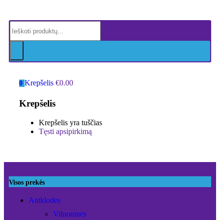
Krepšelis
€
0.00
0
Krepšelis
Krepšelis yra tuščias
Tęsti apsipirkimą
Visos prekės
Antklodės
Vilnoninės