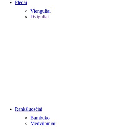
Pledai
Vienguliai
Dviguliai
Rankšluosčiai
Bambuko
Medvilniniai