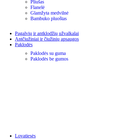
Pliušas
Flanelė
Glamžyta medvilnė
Bambuko pluoštas
Pagalvių ir antklodžių užvalkalai
Antčiužiniai ir čiužinių apsaugos
Paklodės
Paklodės su guma
Paklodės be gumos
Lovatiesės