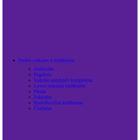
Prekės vaikams ir kūdikiams
Antklodės
Pagalvės
Vaikiški patalynės komplektai
Lovos rinkiniai kūdikiams
Pledai
Paklodės
Rankšluosčiai kūdikiams
Čiužiniai