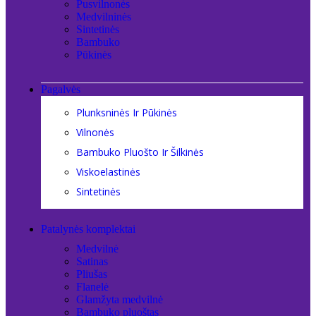
Pusvilnonės
Medvilninės
Sintetinės
Bambuko
Pūkinės
Pagalvės
Plunksninės Ir Pūkinės
Vilnonės
Bambuko Pluošto Ir Šilkinės
Viskoelastinės
Sintetinės
Patalynės komplektai
Medvilnė
Satinas
Pliušas
Flanelė
Glamžyta medvilnė
Bambuko pluoštas