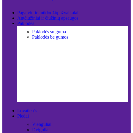
Pagalvių ir antklodžių užvalkalai
Antčiužiniai ir čiužinių apsaugos
Paklodės
Paklodės su guma
Paklodės be gumos
Lovatiesės
Pledai
Vienguliai
Dviguliai