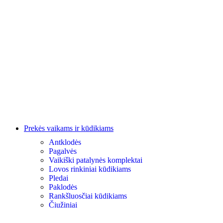
Prekės vaikams ir kūdikiams
Antklodės
Pagalvės
Vaikiški patalynės komplektai
Lovos rinkiniai kūdikiams
Pledai
Paklodės
Rankšluosčiai kūdikiams
Čiužiniai