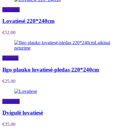
Į krepšelį
Lovatiesė 220*240cm
€
52.00
Laikinai
neturime
Daugiau
Ilgo plauko lovatiesė-pledas 220*240cm
€
25.00
Į krepšelį
Dvigulė lovatiesė
€
35.00