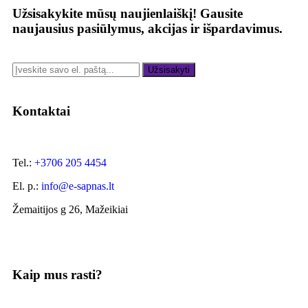
Užsisakykite mūsų naujienlaiškį!
Gausite
naujausius pasiūlymus, akcijas ir išpardavimus.
Užsisakyti
Kontaktai
Tel.:
+3706 205 4454
El. p.:
info@e-sapnas.lt
Žemaitijos g 26, Mažeikiai
Kaip mus rasti?