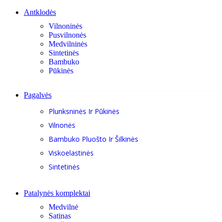
Antklodės
Vilnoninės
Pusvilnonės
Medvilninės
Sintetinės
Bambuko
Pūkinės
Pagalvės
Plunksninės Ir Pūkinės
Vilnonės
Bambuko Pluošto Ir Šilkinės
Viskoelastinės
Sintetinės
Patalynės komplektai
Medvilnė
Satinas