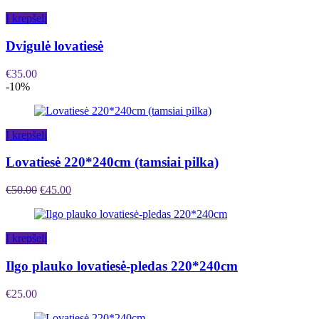
Į krepšelį
Dvigulė lovatiesė
€
35.00
-10%
Į krepšelį
Lovatiesė 220*240cm (tamsiai pilka)
€
50.00
€
45.00
Į krepšelį
Ilgo plauko lovatiesė-pledas 220*240cm
€
25.00