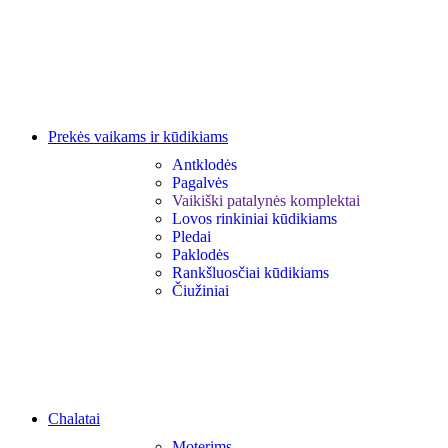
Prekės vaikams ir kūdikiams
Antklodės
Pagalvės
Vaikiški patalynės komplektai
Lovos rinkiniai kūdikiams
Pledai
Paklodės
Rankšluosčiai kūdikiams
Čiužiniai
Chalatai
Moterims