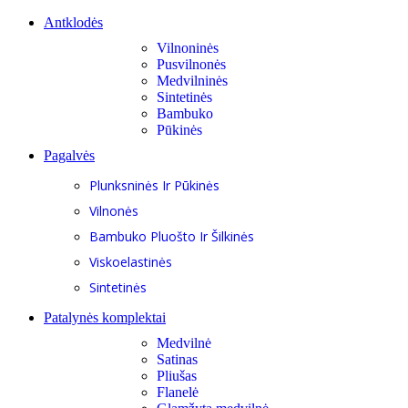
Antklodės
Vilnoninės
Pusvilnonės
Medvilninės
Sintetinės
Bambuko
Pūkinės
Pagalvės
Plunksninės Ir Pūkinės
Vilnonės
Bambuko Pluošto Ir Šilkinės
Viskoelastinės
Sintetinės
Patalynės komplektai
Medvilnė
Satinas
Pliušas
Flanelė