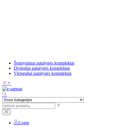
Šeimyniniai patalynės komplektai
Dviguliai patalynės komplektai
Vienguliai patalynės komplektai
Login