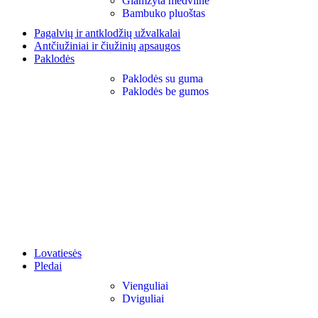
Glamžyta medvilnė
Bambuko pluoštas
Pagalvių ir antklodžių užvalkalai
Antčiužiniai ir čiužinių apsaugos
Paklodės
Paklodės su guma
Paklodės be gumos
Lovatiesės
Pledai
Vienguliai
Dviguliai