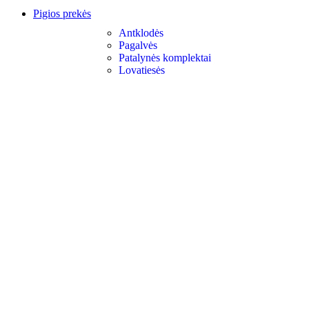
Pigios prekės
Antklodės
Pagalvės
Patalynės komplektai
Lovatiesės