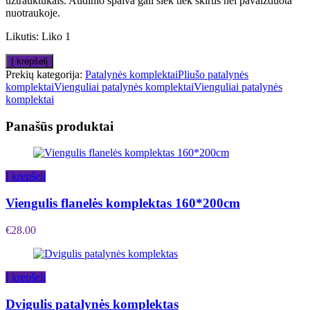
užtrauktukais. Audinio spalva gali šiek tiek skirtis nei pavaizduota
nuotraukoje.
Likutis:
Liko 1
Į krepšelį
Prekių kategorija:
Patalynės komplektai
Pliušo patalynės
komplektai
Vienguliai patalynės komplektai
Vienguliai patalynės
komplektai
Panašūs produktai
Į krepšelį
Viengulis flanelės komplektas 160*200cm
€
28.00
Į krepšelį
Dvigulis patalynės komplektas