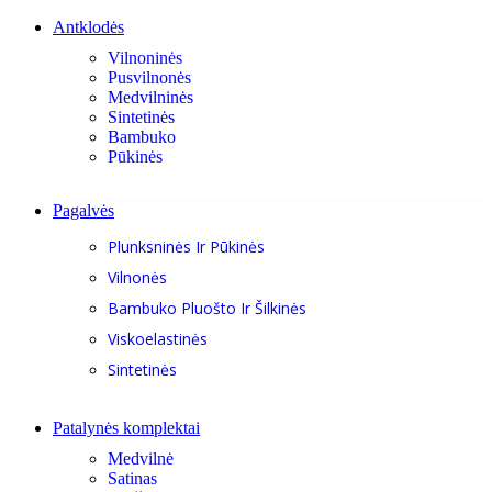
Antklodės
Vilnoninės
Pusvilnonės
Medvilninės
Sintetinės
Bambuko
Pūkinės
Pagalvės
Plunksninės Ir Pūkinės
Vilnonės
Bambuko Pluošto Ir Šilkinės
Viskoelastinės
Sintetinės
Patalynės komplektai
Medvilnė
Satinas