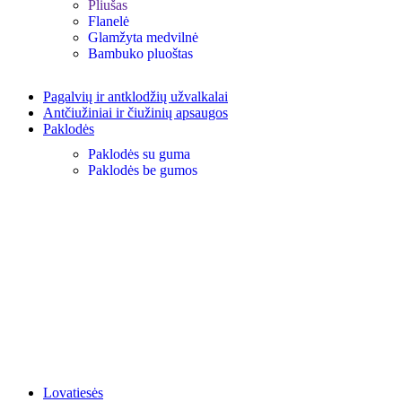
Pliušas
Flanelė
Glamžyta medvilnė
Bambuko pluoštas
Pagalvių ir antklodžių užvalkalai
Antčiužiniai ir čiužinių apsaugos
Paklodės
Paklodės su guma
Paklodės be gumos
Lovatiesės