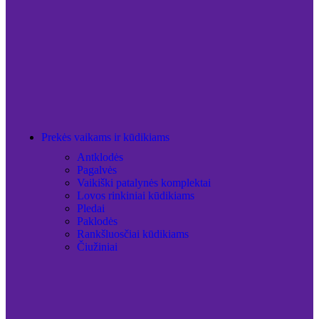
Prekės vaikams ir kūdikiams
Antklodės
Pagalvės
Vaikiški patalynės komplektai
Lovos rinkiniai kūdikiams
Pledai
Paklodės
Rankšluosčiai kūdikiams
Čiužiniai