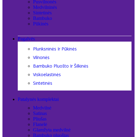
Pusvilnonės
Medvilninės
Sintetinės
Bambuko
Pūkinės
Pagalvės
Plunksninės Ir Pūkinės
Vilnonės
Bambuko Pluošto Ir Šilkinės
Viskoelastinės
Sintetinės
Patalynės komplektai
Medvilnė
Satinas
Pliušas
Flanelė
Glamžyta medvilnė
Bambuko pluoštas