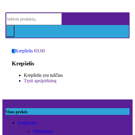
Krepšelis
€
0.00
0
Krepšelis
Krepšelis yra tuščias
Tęsti apsipirkimą
Visos prekės
Antklodės
Vilnoninės