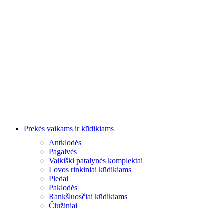
Prekės vaikams ir kūdikiams
Antklodės
Pagalvės
Vaikiški patalynės komplektai
Lovos rinkiniai kūdikiams
Pledai
Paklodės
Rankšluosčiai kūdikiams
Čiužiniai