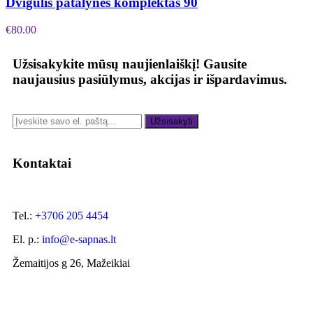
Dvigulis patalynės komplektas 90
€
80.00
Užsisakykite mūsų naujienlaiškį!
Gausite
naujausius pasiūlymus, akcijas ir išpardavimus.
Užsisakyti
Kontaktai
Tel.:
+3706 205 4454
El. p.:
info@e-sapnas.lt
Žemaitijos g 26, Mažeikiai