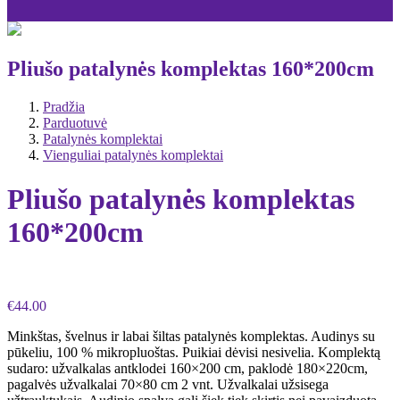
Pliušo patalynės komplektas 160*200cm
Pradžia
Parduotuvė
Patalynės komplektai
Vienguliai patalynės komplektai
Pliušo patalynės komplektas
160*200cm
€
44.00
Minkštas, švelnus ir labai šiltas patalynės komplektas. Audinys su
pūkeliu, 100 % mikropluoštas. Puikiai dėvisi nesivelia. Komplektą
sudaro: užvalkalas antklodei 160×200 cm, paklodė 180×220cm,
pagalvės užvalkalai 70×80 cm 2 vnt. Užvalkalai užsisega