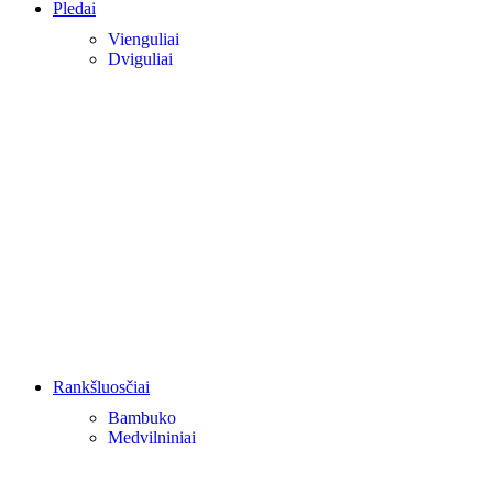
Pledai
Vienguliai
Dviguliai
Rankšluosčiai
Bambuko
Medvilniniai