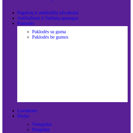
Pagalvių ir antklodžių užvalkalai
Antčiužiniai ir čiužinių apsaugos
Paklodės
Paklodės su guma
Paklodės be gumos
Lovatiesės
Pledai
Vienguliai
Dviguliai