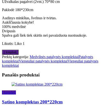
Užvalkalas pagalvei (2vnt.) 70*80 cm
Paklodė 180*230cm
Audinys minkštas, švelnus ir tvirtas.
Aukščiausia kokybė!
100% medvilnė
Dvipusis
Spalva gali šiek tiek skirtis nei pavaizduota nuotraukoje.
Likutis:
Liko 1
produkto
Į krepšelį
kiekis:
Prekių kategorija:
Medvilnės patalynės komplektai
Patalynės
Patalynės
komplektai
Vienguliai patalynės komplektai
Vienguliai patalynės
komplektas
komplektai
160*200cm
Panašūs produktai
Į krepšelį
Satino komplektas 200*220cm