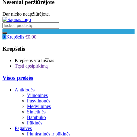
Neseniai peržiūrėjote
Dar nieko neapžiūrėjote.
0
Krepšelis
€
0.00
Krepšelis
Krepšelis yra tuščias
Tęsti apsipirkimą
Visos prekės
Antklodės
Vilnoninės
Pusvilnonės
Medvilninės
Sintetinės
Bambuko
Pūkinės
Pagalvės
Plunksninės ir pūkinės