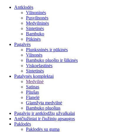
Antklodės
Vilnoninės
Pusvilnonės
Medvilninės
Sintetinės
Bambuko
Pūkinės
Pagalvės
Plunksninės ir pūkinės
Vilnonės
Bambuko pluošto ir šilkinės
Viskoelastinės
Sintetinės
Patalynės komplektai
Medvilnė
Satinas
Pliušas
Flanelė
Glamžyta medvilnė
Bambuko pluoštas
Pagalvių ir antklodžių užvalkalai
Antčiužiniai ir čiužinių apsaugos
Paklodės
Paklodės su guma