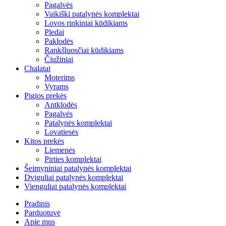
Pagalvės
Vaikiški patalynės komplektai
Lovos rinkiniai kūdikiams
Pledai
Paklodės
Rankšluosčiai kūdikiams
Čiužiniai
Chalatai
Moterims
Vyrams
Pigios prekės
Antklodės
Pagalvės
Patalynės komplektai
Lovatiesės
Kitos prekės
Liemenės
Pirties komplektai
Šeimyniniai patalynės komplektai
Dviguliai patalynės komplektai
Vienguliai patalynės komplektai
Pradinis
Parduotuvė
Apie mus