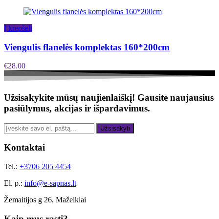
Į krepšelį
Viengulis flanelės komplektas 160*200cm
€
28.00
Užsisakykite mūsų naujienlaiškį!
Gausite naujausius
pasiūlymus, akcijas ir išpardavimus.
Užsisakyti
Kontaktai
Tel.:
+3706 205 4454
El. p.:
info@e-sapnas.lt
Žemaitijos g 26, Mažeikiai
Kaip mus rasti?