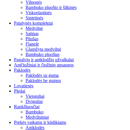
Vilnonės
Bambuko pluošto ir šilkinės
Viskoelastinės
Sintetinės
Patalynės komplektai
Medvilnė
Satinas
Pliušas
Flanelė
Glamžyta medvilnė
Bambuko pluoštas
Pagalvių ir antklodžių užvalkalai
Antčiužiniai ir čiužinių apsaugos
Paklodės
Paklodės su guma
Paklodės be gumos
Lovatiesės
Pledai
Vienguliai
Dviguliai
Rankšluosčiai
Bambuko
Medvilniniai
Prekės vaikams ir kūdikiams
Antklodės