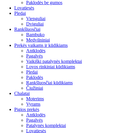
Paklodės be gumos
Lovatiesės
Pledai
Vienguliai
Dviguliai
Rankšluosčiai
Bambuko
Medvilniniai
Prekės vaikams ir kūdikiams
Antklodės
Pagalvės
Vaikiški patalynės komplektai
Lovos rinkiniai kūdikiams
Pledai
Paklodės
Rankšluosčiai kūdikiams
Čiužiniai
Chalatai
Moterims
Vyrams
Pigios prekės
Antklodės
Pagalvės
Patalynės komplektai
Lovatiesės