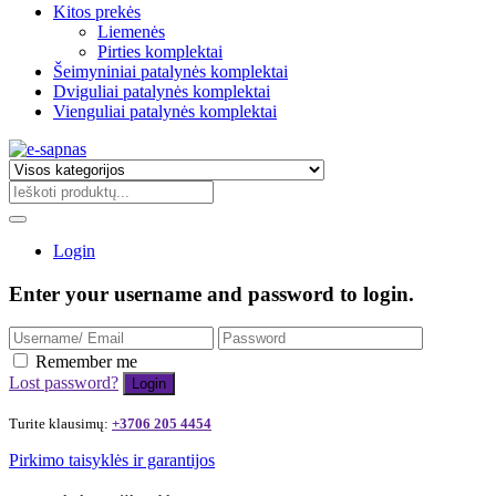
Kitos prekės
Liemenės
Pirties komplektai
Šeimyniniai patalynės komplektai
Dviguliai patalynės komplektai
Vienguliai patalynės komplektai
Login
Enter your username and password to login.
Remember me
Lost password?
Turite klausimų:
+3706 205 4454
Pirkimo taisyklės ir garantijos