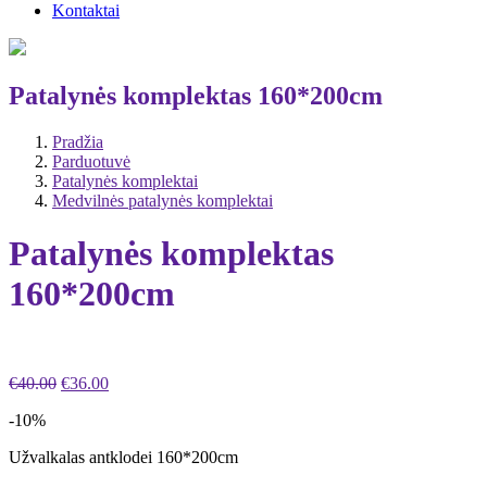
Kontaktai
Patalynės komplektas 160*200cm
Pradžia
Parduotuvė
Patalynės komplektai
Medvilnės patalynės komplektai
Patalynės komplektas
160*200cm
Original
Current
€
40.00
€
36.00
price
price
-10%
was:
is:
€40.00.
€36.00.
Užvalkalas antklodei 160*200cm