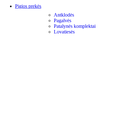
Pigios prekės
Antklodės
Pagalvės
Patalynės komplektai
Lovatiesės