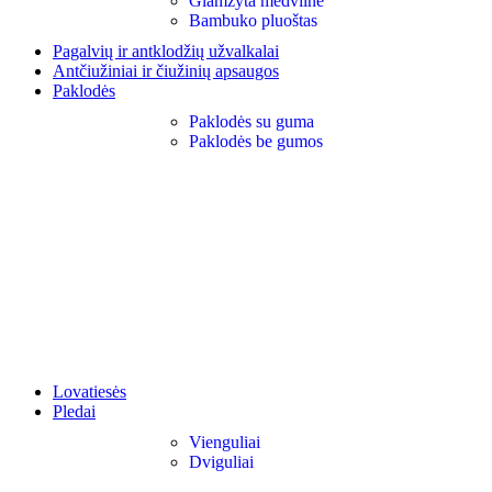
Glamžyta medvilnė
Bambuko pluoštas
Pagalvių ir antklodžių užvalkalai
Antčiužiniai ir čiužinių apsaugos
Paklodės
Paklodės su guma
Paklodės be gumos
Lovatiesės
Pledai
Vienguliai
Dviguliai