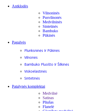
Antklodės
Vilnoninės
Pusvilnonės
Medvilninės
Sintetinės
Bambuko
Pūkinės
Pagalvės
Plunksninės Ir Pūkinės
Vilnonės
Bambuko Pluošto Ir Šilkinės
Viskoelastinės
Sintetinės
Patalynės komplektai
Medvilnė
Satinas
Pliušas
Flanelė