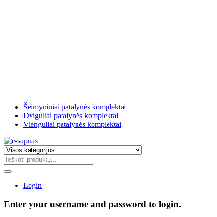
Šeimyniniai patalynės komplektai
Dviguliai patalynės komplektai
Vienguliai patalynės komplektai
Login
Enter your username and password to login.