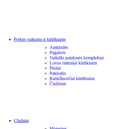
Prekės vaikams ir kūdikiams
Antklodės
Pagalvės
Vaikiški patalynės komplektai
Lovos rinkiniai kūdikiams
Pledai
Paklodės
Rankšluosčiai kūdikiams
Čiužiniai
Chalatai
Moterims