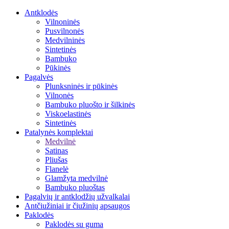
Antklodės
Vilnoninės
Pusvilnonės
Medvilninės
Sintetinės
Bambuko
Pūkinės
Pagalvės
Plunksninės ir pūkinės
Vilnonės
Bambuko pluošto ir šilkinės
Viskoelastinės
Sintetinės
Patalynės komplektai
Medvilnė
Satinas
Pliušas
Flanelė
Glamžyta medvilnė
Bambuko pluoštas
Pagalvių ir antklodžių užvalkalai
Antčiužiniai ir čiužinių apsaugos
Paklodės
Paklodės su guma