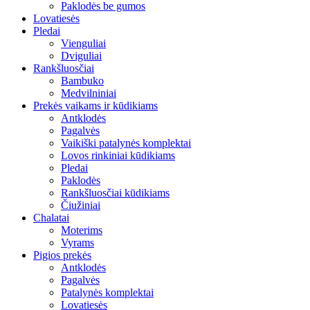
Paklodės be gumos
Lovatiesės
Pledai
Vienguliai
Dviguliai
Rankšluosčiai
Bambuko
Medvilniniai
Prekės vaikams ir kūdikiams
Antklodės
Pagalvės
Vaikiški patalynės komplektai
Lovos rinkiniai kūdikiams
Pledai
Paklodės
Rankšluosčiai kūdikiams
Čiužiniai
Chalatai
Moterims
Vyrams
Pigios prekės
Antklodės
Pagalvės
Patalynės komplektai
Lovatiesės