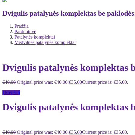
Dvigulis patalynės komplektas be paklodės
Pradžia
Parduotuvė
Patalynės komplektai
Medvilnės patalynės komplektai
Dvigulis patalynės komplektas 
€
40.00
Original price was: €40.00.
€
35.00
Current price is: €35.00.
Į krepšelį
Dvigulis patalynės komplektas 
€
40.00
Original price was: €40.00.
€
35.00
Current price is: €35.00.