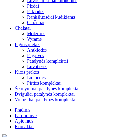
Lovos rinkiniai kūdikiams
Pledai
Paklodės
Rankšluosčiai kūdikiams
Čiužiniai
Chalatai
Moterims
Vyrams
Pigios prekės
Antklodės
Pagalvės
Patalynės komplektai
Lovatiesės
Kitos prekės
Liemenės
Pirties komplektai
Šeimyniniai patalynės komplektai
Dviguliai patalynės komplektai
Vienguliai patalynės komplektai
Pradinis
Parduotuvė
Apie mus
Kontaktai