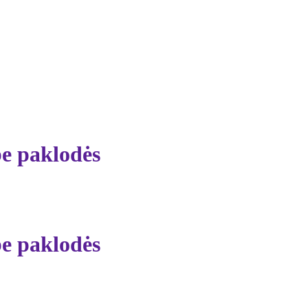
be paklodės
be paklodės