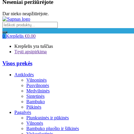
Neseniai peržiūrėjote
Dar nieko neapžiūrėjote.
0
Krepšelis
€
0.00
Krepšelis yra tuščias
Tęsti apsipirkimą
Visos prekės
Antklodės
Vilnoninės
Pusvilnonės
Medvilninės
Sintetinės
Bambuko
Pūkinės
Pagalvės
Plunksninės ir pūkinės
Vilnonės
Bambuko pluošto ir šilkinės
Viskoelastinės