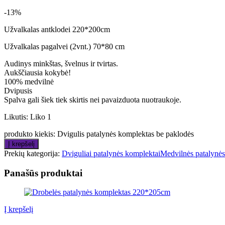
-13%
Užvalkalas antklodei 220*200cm
Užvalkalas pagalvei (2vnt.) 70*80 cm
Audinys minkštas, švelnus ir tvirtas.
Aukščiausia kokybė!
100% medvilnė
Dvipusis
Spalva gali šiek tiek skirtis nei pavaizduota nuotraukoje.
Likutis:
Liko 1
produkto kiekis: Dvigulis patalynės komplektas be paklodės
Į krepšelį
Prekių kategorija:
Dviguliai patalynės komplektai
Medvilnės patalynės
Panašūs produktai
Į krepšelį