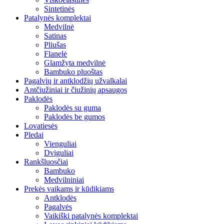
Sintetinės
Patalynės komplektai
Medvilnė
Satinas
Pliušas
Flanelė
Glamžyta medvilnė
Bambuko pluoštas
Pagalvių ir antklodžių užvalkalai
Antčiužiniai ir čiužinių apsaugos
Paklodės
Paklodės su guma
Paklodės be gumos
Lovatiesės
Pledai
Vienguliai
Dviguliai
Rankšluosčiai
Bambuko
Medvilniniai
Prekės vaikams ir kūdikiams
Antklodės
Pagalvės
Vaikiški patalynės komplektai