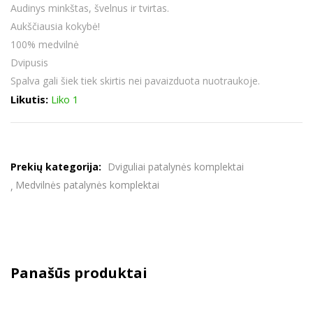
Audinys minkštas, švelnus ir tvirtas.
Aukščiausia kokybė!
100% medvilnė
Dvipusis
Spalva gali šiek tiek skirtis nei pavaizduota nuotraukoje.
Likutis:
Liko 1
Prekių kategorija:
Dviguliai patalynės komplektai
Medvilnės patalynės komplektai
Panašūs produktai