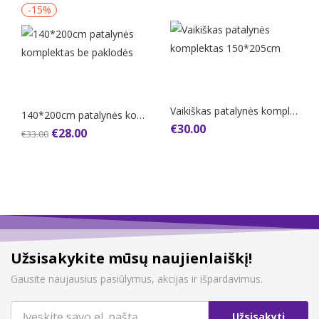
-15%
Į krepšelį
Į krepšelį
Vaikiškas patalynės komplektas 150*205cm
140*200cm patalynės komplektas be paklodės
€
30.00
€
28.00
€
33.00
Užsisakykite mūsų naujienlaiškį!
Gausite naujausius pasiūlymus, akcijas ir išpardavimus.
Užsisakyti