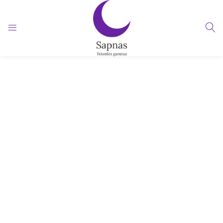
LOGIN
Enter your username and password to login.
Remember me
Lost password?