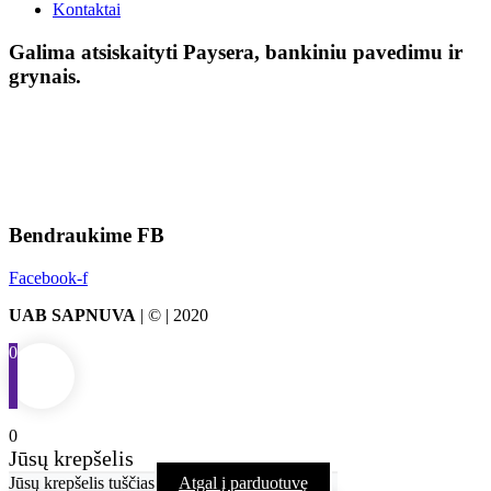
Kontaktai
Galima atsiskaityti Paysera, bankiniu pavedimu ir
grynais.
Bendraukime FB
Facebook-f
UAB SAPNUVA
| © | 2020
0
0
Jūsų krepšelis
Jūsų krepšelis tuščias
Atgal į parduotuvę