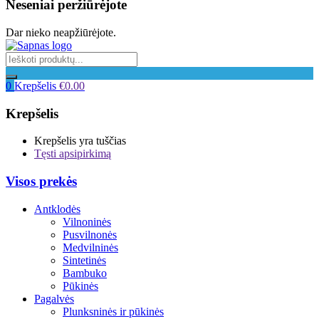
Neseniai peržiūrėjote
Dar nieko neapžiūrėjote.
0
Krepšelis
€
0.00
Krepšelis
Krepšelis yra tuščias
Tęsti apsipirkimą
Visos prekės
Antklodės
Vilnoninės
Pusvilnonės
Medvilninės
Sintetinės
Bambuko
Pūkinės
Pagalvės
Plunksninės ir pūkinės