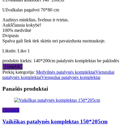
Užvalkalas pagalvei 70*80 cm
Audinys minkštas, švelnus ir tvirtas.
Aukščiausia kokybė!
100% medvilnė
Dvipusis
Spalva gali šiek tiek skirtis nei pavaizduota nuotraukoje.
Likutis:
Liko 1
produkto kiekis: 140*200cm patalynės komplektas be paklodės
Į krepšelį
Prekių kategorija:
Medvilnės patalynės komplektai
Vienguliai
patalynės komplektai
Vienguliai patalynės komplektai
Panašūs produktai
Į krepšelį
Vaikiškas patalynės komplektas 150*205cm