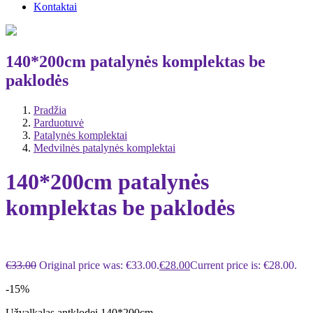
Kontaktai
140*200cm patalynės komplektas be
paklodės
Pradžia
Parduotuvė
Patalynės komplektai
Medvilnės patalynės komplektai
140*200cm patalynės
komplektas be paklodės
€
33.00
Original price was: €33.00.
€
28.00
Current price is: €28.00.
-15%
Užvalkalas antklodei 140*200cm