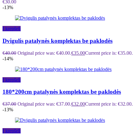
€
30.00
-13%
Į krepšelį
Dvigulis patalynės komplektas be paklodės
€
40.00
Original price was: €40.00.
€
35.00
Current price is: €35.00.
-14%
Į krepšelį
180*200cm patalynės komplektas be paklodės
€
37.00
Original price was: €37.00.
€
32.00
Current price is: €32.00.
-13%
Į krepšelį