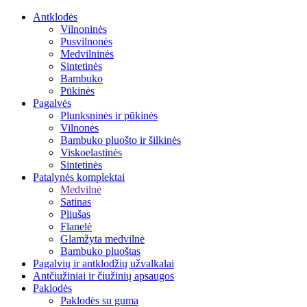
Antklodės
Vilnoninės
Pusvilnonės
Medvilninės
Sintetinės
Bambuko
Pūkinės
Pagalvės
Plunksninės ir pūkinės
Vilnonės
Bambuko pluošto ir šilkinės
Viskoelastinės
Sintetinės
Patalynės komplektai
Medvilnė
Satinas
Pliušas
Flanelė
Glamžyta medvilnė
Bambuko pluoštas
Pagalvių ir antklodžių užvalkalai
Antčiužiniai ir čiužinių apsaugos
Paklodės
Paklodės su guma