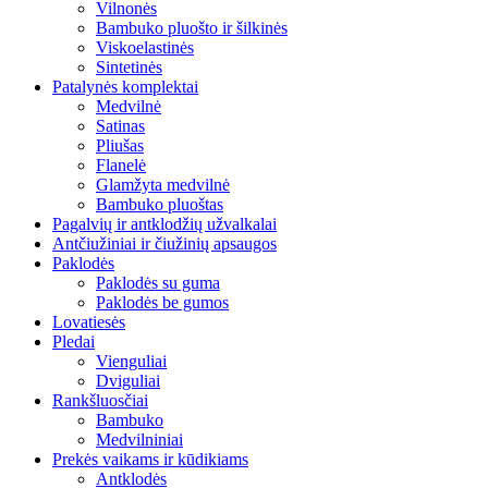
Vilnonės
Bambuko pluošto ir šilkinės
Viskoelastinės
Sintetinės
Patalynės komplektai
Medvilnė
Satinas
Pliušas
Flanelė
Glamžyta medvilnė
Bambuko pluoštas
Pagalvių ir antklodžių užvalkalai
Antčiužiniai ir čiužinių apsaugos
Paklodės
Paklodės su guma
Paklodės be gumos
Lovatiesės
Pledai
Vienguliai
Dviguliai
Rankšluosčiai
Bambuko
Medvilniniai
Prekės vaikams ir kūdikiams
Antklodės