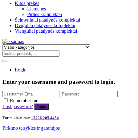
Kitos prekės
Liemenės
Pirties komplektai
Šeimyniniai patalynės komplektai
Dviguliai patalynės komplektai
Vienguliai patalynės komplektai
Login
Enter your username and password to login.
Remember me
Lost password?
Turite klausimų:
+3706 205 4454
Pirkimo taisyklės ir garantijos