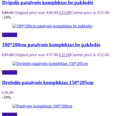
Dvigulis patalynės komplektas be paklodės
€
40.00
Original price was: €40.00.
€
35.00
Current price is: €35.00.
-14%
Į krepšelį
180*200cm patalynės komplektas be paklodės
€
37.00
Original price was: €37.00.
€
32.00
Current price is: €32.00.
Į krepšelį
Drobelės patalynės komplektas 150*205cm
€
26.00
-10%
Į krepšelį