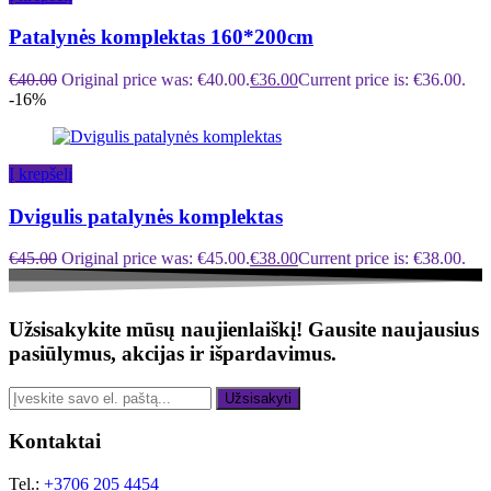
Patalynės komplektas 160*200cm
€
40.00
Original price was: €40.00.
€
36.00
Current price is: €36.00.
-16%
Į krepšelį
Dvigulis patalynės komplektas
€
45.00
Original price was: €45.00.
€
38.00
Current price is: €38.00.
Užsisakykite mūsų naujienlaiškį!
Gausite naujausius
pasiūlymus, akcijas ir išpardavimus.
Užsisakyti
Kontaktai
Tel.:
+3706 205 4454