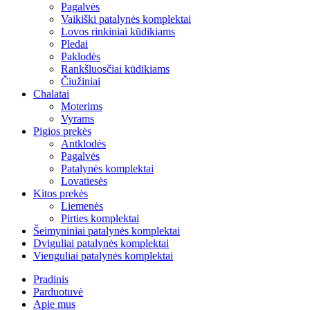
Pagalvės
Vaikiški patalynės komplektai
Lovos rinkiniai kūdikiams
Pledai
Paklodės
Rankšluosčiai kūdikiams
Čiužiniai
Chalatai
Moterims
Vyrams
Pigios prekės
Antklodės
Pagalvės
Patalynės komplektai
Lovatiesės
Kitos prekės
Liemenės
Pirties komplektai
Šeimyniniai patalynės komplektai
Dviguliai patalynės komplektai
Vienguliai patalynės komplektai
Pradinis
Parduotuvė
Apie mus