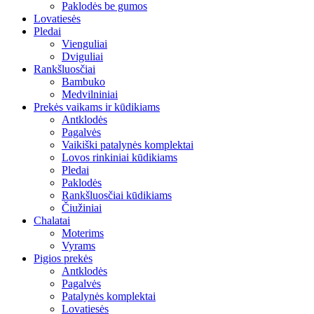
Paklodės be gumos
Lovatiesės
Pledai
Vienguliai
Dviguliai
Rankšluosčiai
Bambuko
Medvilniniai
Prekės vaikams ir kūdikiams
Antklodės
Pagalvės
Vaikiški patalynės komplektai
Lovos rinkiniai kūdikiams
Pledai
Paklodės
Rankšluosčiai kūdikiams
Čiužiniai
Chalatai
Moterims
Vyrams
Pigios prekės
Antklodės
Pagalvės
Patalynės komplektai
Lovatiesės