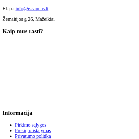
El. p.:
info@e-sapnas.lt
Žemaitijos g 26, Mažeikiai
Kaip mus rasti?
Informacija
Pirkimo sąlygos
Prekių pristatymas
Privatumo politika