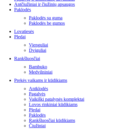
Antčiužiniai ir čiužinių apsaugos
Paklodės
Paklodės su guma
Paklodės be gumos
Lovatiesės
Pledai
Vienguliai
Dviguliai
Rankšluosčiai
Bambuko
Medvilniniai
Prekės vaikams ir kūdikiams
Antklodės
Pagalvės
Vaikiški patalynės komplektai
Lovos rinkiniai kūdikiams
Pledai
Paklodės
Rankšluosčiai kūdikiams
Čiužiniai