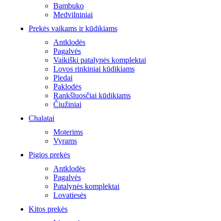
Bambuko
Medvilniniai
Prekės vaikams ir kūdikiams
Antklodės
Pagalvės
Vaikiški patalynės komplektai
Lovos rinkiniai kūdikiams
Pledai
Paklodės
Rankšluosčiai kūdikiams
Čiužiniai
Chalatai
Moterims
Vyrams
Pigios prekės
Antklodės
Pagalvės
Patalynės komplektai
Lovatiesės
Kitos prekės