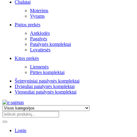
Chalatai
Moterims
Vyrams
Pigios prekės
Antklodės
Pagalvės
Patalynės komplektai
Lovatiesės
Kitos prekės
Liemenės
Pirties komplektai
Šeimyniniai patalynės komplektai
Dviguliai patalynės komplektai
Vienguliai patalynės komplektai
Login