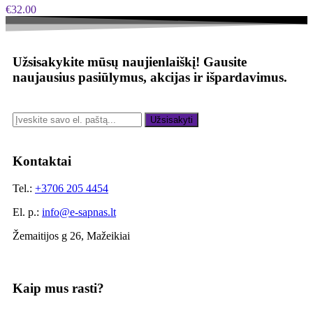
€
32.00
Užsisakykite mūsų naujienlaiškį!
Gausite
naujausius pasiūlymus, akcijas ir išpardavimus.
Užsisakyti
Kontaktai
Tel.:
+3706 205 4454
El. p.:
info@e-sapnas.lt
Žemaitijos g 26, Mažeikiai
Kaip mus rasti?