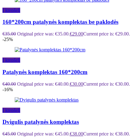
Į krepšelį
160*200cm patalynės komplektas be paklodės
€
35.00
Original price was: €35.00.
€
29.00
Current price is: €29.00.
-25%
Į krepšelį
Patalynės komplektas 160*200cm
€
40.00
Original price was: €40.00.
€
30.00
Current price is: €30.00.
-16%
Į krepšelį
Dvigulis patalynės komplektas
€
45.00
Original price was: €45.00.
€
38.00
Current price is: €38.00.