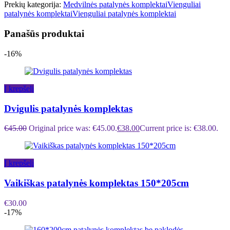
Prekių kategorija:
Medvilnės patalynės komplektai
Vienguliai
patalynės komplektai
Vienguliai patalynės komplektai
Panašūs produktai
-16%
Į krepšelį
Dvigulis patalynės komplektas
€
45.00
Original price was: €45.00.
€
38.00
Current price is: €38.00.
Į krepšelį
Vaikiškas patalynės komplektas 150*205cm
€
30.00
-17%