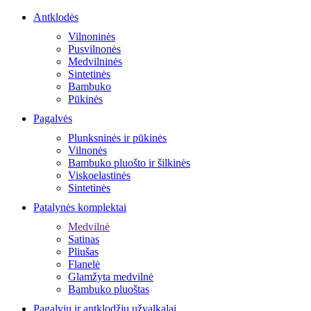
Antklodės
Vilnoninės
Pusvilnonės
Medvilninės
Sintetinės
Bambuko
Pūkinės
Pagalvės
Plunksninės ir pūkinės
Vilnonės
Bambuko pluošto ir šilkinės
Viskoelastinės
Sintetinės
Patalynės komplektai
Medvilnė
Satinas
Pliušas
Flanelė
Glamžyta medvilnė
Bambuko pluoštas
Pagalvių ir antklodžių užvalkalai