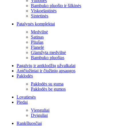
Vilnonės
Bambuko pluošto ir šilkinės
Viskoelastinės
Sintetinės
Patalynės komplektai
Medvilnė
Satinas
Pliušas
Flanelė
Glamžyta medvilnė
Bambuko pluoštas
Pagalvių ir antklodžių užvalkalai
Antčiužiniai ir čiužinių apsaugos
Paklodės
Paklodės su guma
Paklodės be gumos
Lovatiesės
Pledai
Vienguliai
Dviguliai
Rankšluosčiai