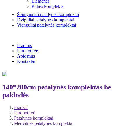
Liemenės
Pirties komplektai
Šeimyniniai patalynės komplektai
Dviguliai patalynės komplektai
Vienguliai patalynės komplektai
Pradinis
Parduotuvė
Apie mus
Kontaktai
140*200cm patalynės komplektas be
paklodės
Pradžia
Parduotuvė
Patalynės komplektai
Medvilnės patalynės komplektai