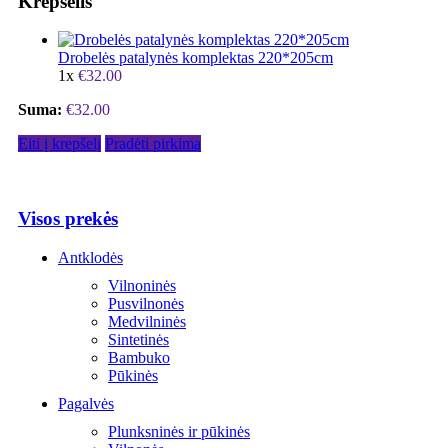
Krepšelis
Drobelės patalynės komplektas 220*205cm
1x
€
32.00
Suma:
€
32.00
Eiti į krepšelį
Pradėti pirkimą
Visos prekės
Antklodės
Vilnoninės
Pusvilnonės
Medvilninės
Sintetinės
Bambuko
Pūkinės
Pagalvės
Plunksninės ir pūkinės