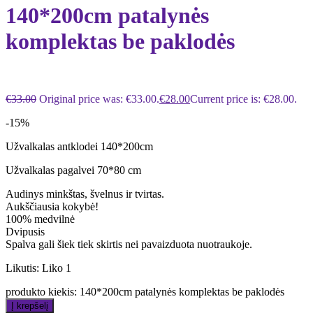
140*200cm patalynės
komplektas be paklodės
€
33.00
Original price was: €33.00.
€
28.00
Current price is: €28.00.
-15%
Užvalkalas antklodei 140*200cm
Užvalkalas pagalvei 70*80 cm
Audinys minkštas, švelnus ir tvirtas.
Aukščiausia kokybė!
100% medvilnė
Dvipusis
Spalva gali šiek tiek skirtis nei pavaizduota nuotraukoje.
Likutis:
Liko 1
produkto kiekis: 140*200cm patalynės komplektas be paklodės
Į krepšelį