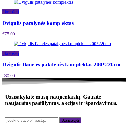
Į krepšelį
Dvigulis patalynės komplektas
€
75.00
Į krepšelį
Dvigulis flanelės patalynės komplektas 200*220cm
€
30.00
Užsisakykite mūsų naujienlaiškį!
Gausite
naujausius pasiūlymus, akcijas ir išpardavimus.
Užsisakyti