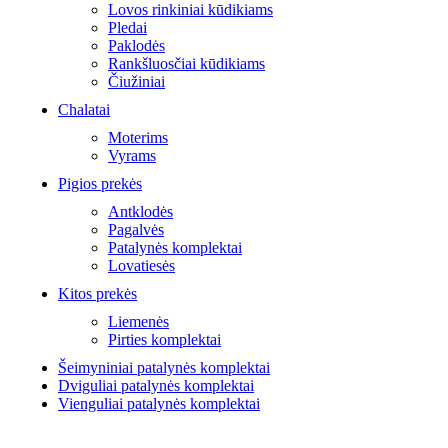
Lovos rinkiniai kūdikiams
Pledai
Paklodės
Rankšluosčiai kūdikiams
Čiužiniai
Chalatai
Moterims
Vyrams
Pigios prekės
Antklodės
Pagalvės
Patalynės komplektai
Lovatiesės
Kitos prekės
Liemenės
Pirties komplektai
Šeimyniniai patalynės komplektai
Dviguliai patalynės komplektai
Vienguliai patalynės komplektai