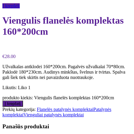
Į krepšelį
Viengulis flanelės komplektas
160*200cm
€
28.00
Užvalkalas antklodei 160*200cm. Pagalvės užvalkalai 70*80cm.
Paklodė 180*230cm. Audinys minkštas, švelnus ir tvirtas. Spalva
gali šiek tiek skirtis nei pavaizduota nuotraukoje.
Likutis:
Liko 1
produkto kiekis: Viengulis flanelės komplektas 160*200cm
Į krepšelį
Prekių kategorija:
Flanelės patalynės komplektai
Patalynės
komplektai
Vienguliai patalynės komplektai
Panašūs produktai