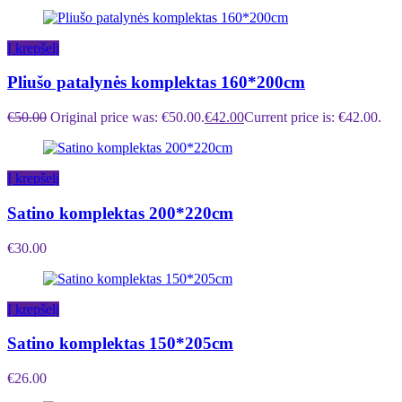
Į krepšelį
Pliušo patalynės komplektas 160*200cm
€
50.00
Original price was: €50.00.
€
42.00
Current price is: €42.00.
Į krepšelį
Satino komplektas 200*220cm
€
30.00
Į krepšelį
Satino komplektas 150*205cm
€
26.00