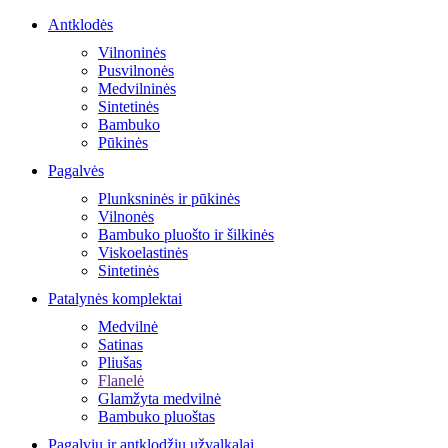
Antklodės
Vilnoninės
Pusvilnonės
Medvilninės
Sintetinės
Bambuko
Pūkinės
Pagalvės
Plunksninės ir pūkinės
Vilnonės
Bambuko pluošto ir šilkinės
Viskoelastinės
Sintetinės
Patalynės komplektai
Medvilnė
Satinas
Pliušas
Flanelė
Glamžyta medvilnė
Bambuko pluoštas
Pagalvių ir antklodžių užvalkalai