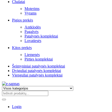
Chalatai
Moterims
Vyrams
Pigios prekės
Antklodės
Pagalvės
Patalynės komplektai
Lovatiesės
Kitos prekės
Liemenės
Pirties komplektai
Šeimyniniai patalynės komplektai
Dviguliai patalynės komplektai
Vienguliai patalynės komplektai
Login