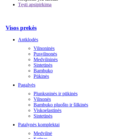
Tęsti apsipirkimą
Visos prekės
Antklodės
Vilnoninės
Pusvilnonės
Medvilninės
Sintetinės
Bambuko
Pūkinės
Pagalvės
Plunksninės ir pūkinės
Vilnonės
Bambuko pluošto ir šilkinės
Viskoelastinės
Sintetinės
Patalynės komplektai
Medvilnė
Satinas