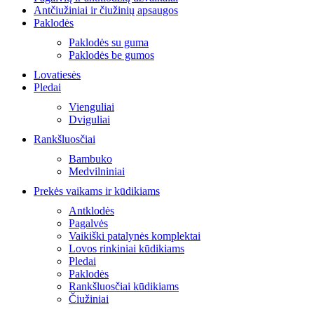
Antčiužiniai ir čiužinių apsaugos
Paklodės
Paklodės su guma
Paklodės be gumos
Lovatiesės
Pledai
Vienguliai
Dviguliai
Rankšluosčiai
Bambuko
Medvilniniai
Prekės vaikams ir kūdikiams
Antklodės
Pagalvės
Vaikiški patalynės komplektai
Lovos rinkiniai kūdikiams
Pledai
Paklodės
Rankšluosčiai kūdikiams
Čiužiniai