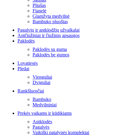
Pliušas
Flanelė
Glamžyta medvilnė
Bambuko pluoštas
Pagalvių ir antklodžių užvalkalai
Antčiužiniai ir čiužinių apsaugos
Paklodės
Paklodės su guma
Paklodės be gumos
Lovatiesės
Pledai
Vienguliai
Dviguliai
Rankšluosčiai
Bambuko
Medvilniniai
Prekės vaikams ir kūdikiams
Antklodės
Pagalvės
Vaikiški patalynės komplektai