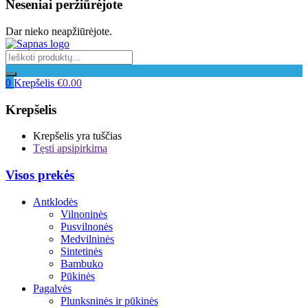
Neseniai peržiūrėjote
Dar nieko neapžiūrėjote.
0
Krepšelis
€
0.00
Krepšelis
Krepšelis yra tuščias
Tęsti apsipirkimą
Visos prekės
Antklodės
Vilnoninės
Pusvilnonės
Medvilninės
Sintetinės
Bambuko
Pūkinės
Pagalvės
Plunksninės ir pūkinės