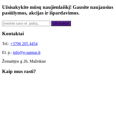
Užsisakykite mūsų naujienlaiškį!
Gausite naujausius
pasiūlymus, akcijas ir išpardavimus.
Užsisakyti
Kontaktai
Tel.:
+3706 205 4454
El. p.:
info@e-sapnas.lt
Žemaitijos g 26, Mažeikiai
Kaip mus rasti?