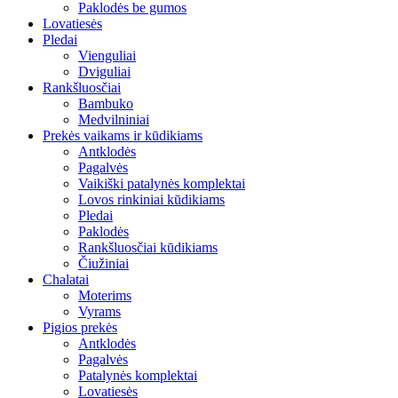
Paklodės be gumos
Lovatiesės
Pledai
Vienguliai
Dviguliai
Rankšluosčiai
Bambuko
Medvilniniai
Prekės vaikams ir kūdikiams
Antklodės
Pagalvės
Vaikiški patalynės komplektai
Lovos rinkiniai kūdikiams
Pledai
Paklodės
Rankšluosčiai kūdikiams
Čiužiniai
Chalatai
Moterims
Vyrams
Pigios prekės
Antklodės
Pagalvės
Patalynės komplektai
Lovatiesės