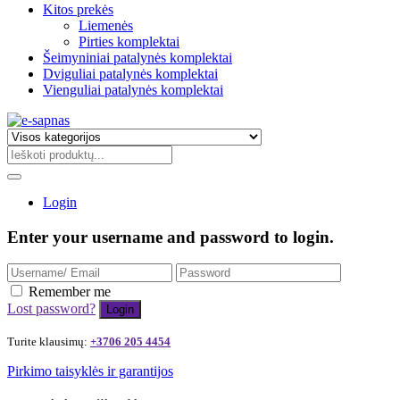
Kitos prekės
Liemenės
Pirties komplektai
Šeimyniniai patalynės komplektai
Dviguliai patalynės komplektai
Vienguliai patalynės komplektai
Login
Enter your username and password to login.
Remember me
Lost password?
Turite klausimų:
+3706 205 4454
Pirkimo taisyklės ir garantijos