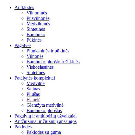
Antklodės
Vilnoninės
Pusvilnonės
Medvilninės
Sintetinės
Bambuko
Pūkinės
Pagalvės
Plunksninės ir pūkinės
Vilnonės
Bambuko pluošto ir šilkinės
Viskoelastinės
Sintetinės
Patalynės komplektai
Medvilnė
Satinas
Pliušas
Flanelė
Glamžyta medvilnė
Bambuko pluoštas
Pagalvių ir antklodžių užvalkalai
Antčiužiniai ir čiužinių apsaugos
Paklodės
Paklodės su guma