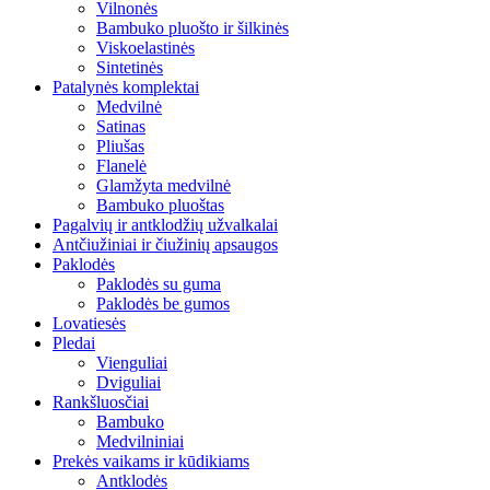
Vilnonės
Bambuko pluošto ir šilkinės
Viskoelastinės
Sintetinės
Patalynės komplektai
Medvilnė
Satinas
Pliušas
Flanelė
Glamžyta medvilnė
Bambuko pluoštas
Pagalvių ir antklodžių užvalkalai
Antčiužiniai ir čiužinių apsaugos
Paklodės
Paklodės su guma
Paklodės be gumos
Lovatiesės
Pledai
Vienguliai
Dviguliai
Rankšluosčiai
Bambuko
Medvilniniai
Prekės vaikams ir kūdikiams
Antklodės