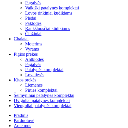
Pagalvės
Vaikiški patalynės komplektai
Lovos rinkiniai kūdikiams
Pledai
Paklodės
Rankšluosčiai kūdikiams
Čiužiniai
Chalatai
Moterims
Vyrams
Pigios prekės
Antklodės
Pagalvės
Patalynės komplektai
Lovatiesės
Kitos prekės
Liemenės
Pirties komplektai
Šeimyniniai patalynės komplektai
Dviguliai patalynės komplektai
Vienguliai patalynės komplektai
Pradinis
Parduotuvė
Apie mus