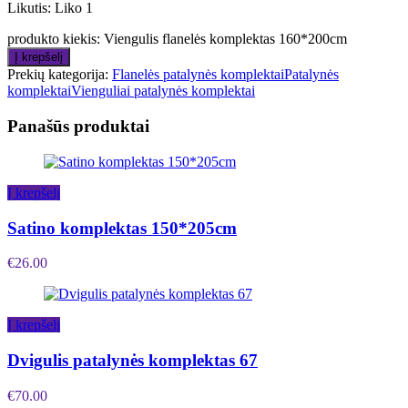
Likutis:
Liko 1
produkto kiekis: Viengulis flanelės komplektas 160*200cm
Į krepšelį
Prekių kategorija:
Flanelės patalynės komplektai
Patalynės
komplektai
Vienguliai patalynės komplektai
Panašūs produktai
Į krepšelį
Satino komplektas 150*205cm
€
26.00
Į krepšelį
Dvigulis patalynės komplektas 67
€
70.00