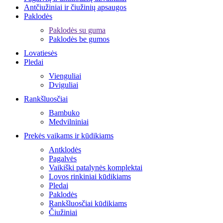
Antčiužiniai ir čiužinių apsaugos
Paklodės
Paklodės su guma
Paklodės be gumos
Lovatiesės
Pledai
Vienguliai
Dviguliai
Rankšluosčiai
Bambuko
Medvilniniai
Prekės vaikams ir kūdikiams
Antklodės
Pagalvės
Vaikiški patalynės komplektai
Lovos rinkiniai kūdikiams
Pledai
Paklodės
Rankšluosčiai kūdikiams
Čiužiniai