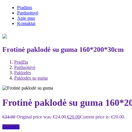
Pradinis
Parduotuvė
Apie mus
Kontaktai
Frotinė paklodė su guma 160*200*30cm
Pradžia
Parduotuvė
Paklodės
Paklodės su guma
Frotinė paklodė su guma 160*
€
24.00
Original price was: €24.00.
€
20.00
Current price is: €20.00.
Į krepšelį