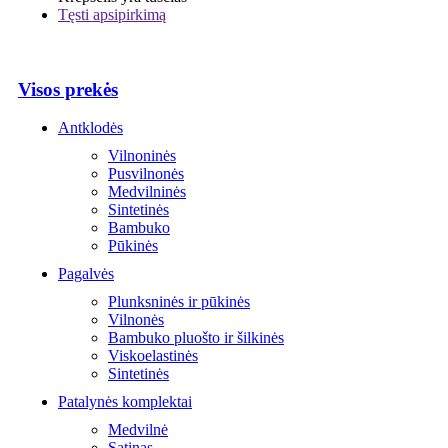
Tęsti apsipirkimą
Visos prekės
Antklodės
Vilnoninės
Pusvilnonės
Medvilninės
Sintetinės
Bambuko
Pūkinės
Pagalvės
Plunksninės ir pūkinės
Vilnonės
Bambuko pluošto ir šilkinės
Viskoelastinės
Sintetinės
Patalynės komplektai
Medvilnė
Satinas