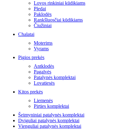
Lovos rinkiniai kūdikiams
Pledai
Paklodės
Rankšluosčiai kūdikiams
Čiužiniai
Chalatai
Moterims
Vyrams
Pigios prekės
Antklodės
Pagalvės
Patalynės komplektai
Lovatiesės
Kitos prekės
Liemenės
Pirties komplektai
Šeimyniniai patalynės komplektai
Dviguliai patalynės komplektai
Vienguliai patalynės komplektai