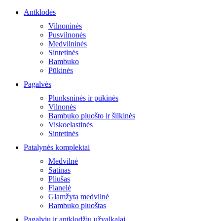
Antklodės
Vilnoninės
Pusvilnonės
Medvilninės
Sintetinės
Bambuko
Pūkinės
Pagalvės
Plunksninės ir pūkinės
Vilnonės
Bambuko pluošto ir šilkinės
Viskoelastinės
Sintetinės
Patalynės komplektai
Medvilnė
Satinas
Pliušas
Flanelė
Glamžyta medvilnė
Bambuko pluoštas
Pagalvių ir antklodžių užvalkalai