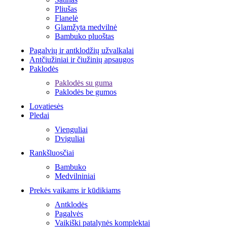
Pliušas
Flanelė
Glamžyta medvilnė
Bambuko pluoštas
Pagalvių ir antklodžių užvalkalai
Antčiužiniai ir čiužinių apsaugos
Paklodės
Paklodės su guma
Paklodės be gumos
Lovatiesės
Pledai
Vienguliai
Dviguliai
Rankšluosčiai
Bambuko
Medvilniniai
Prekės vaikams ir kūdikiams
Antklodės
Pagalvės
Vaikiški patalynės komplektai