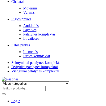
Chalatai
Moterims
Vyrams
Pigios prekės
Antklodės
Pagalvės
Patalynės komplektai
Lovatiesės
Kitos prekės
Liemenės
Pirties komplektai
Šeimyniniai patalynės komplektai
Dviguliai patalynės komplektai
Vienguliai patalynės komplektai
Login