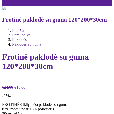
Frotinė paklodė su guma 120*200*30cm
Pradžia
Parduotuvė
Paklodės
Paklodės su guma
Frotinė paklodė su guma
120*200*30cm
€
24.00
€
18.00
-25%
FROTINĖS (kilpinės) paklodės su guma
82% medvilnė ir 18% poliesteris
30cm aukštis