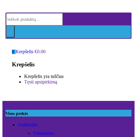
Krepšelis
€
0.00
0
Krepšelis
Krepšelis yra tuščias
Tęsti apsipirkimą
Visos prekės
Antklodės
Vilnoninės