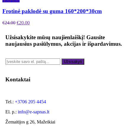
Frotinė paklodė su guma 160*200*30cm
€
24.00
€
20.00
Užsisakykite mūsų naujienlaiškį!
Gausite
naujausius pasiūlymus, akcijas ir išpardavimus.
Užsisakyti
Kontaktai
Tel.:
+3706 205 4454
El. p.:
info@e-sapnas.lt
Žemaitijos g 26, Mažeikiai