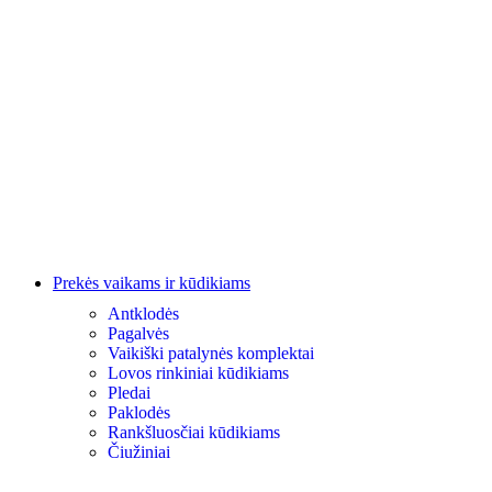
Prekės vaikams ir kūdikiams
Antklodės
Pagalvės
Vaikiški patalynės komplektai
Lovos rinkiniai kūdikiams
Pledai
Paklodės
Rankšluosčiai kūdikiams
Čiužiniai