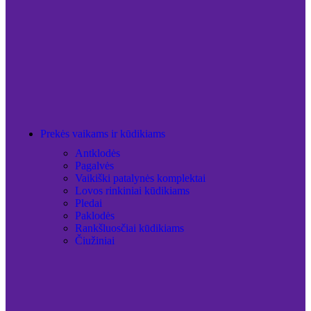
Prekės vaikams ir kūdikiams
Antklodės
Pagalvės
Vaikiški patalynės komplektai
Lovos rinkiniai kūdikiams
Pledai
Paklodės
Rankšluosčiai kūdikiams
Čiužiniai