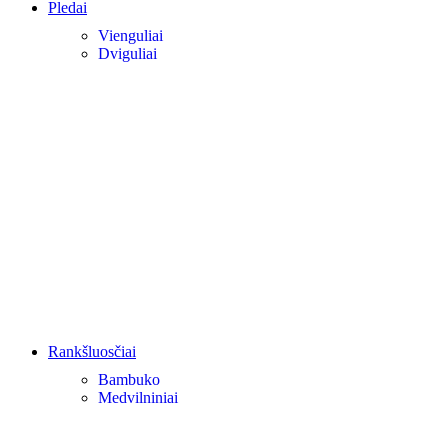
Pledai
Vienguliai
Dviguliai
Rankšluosčiai
Bambuko
Medvilniniai