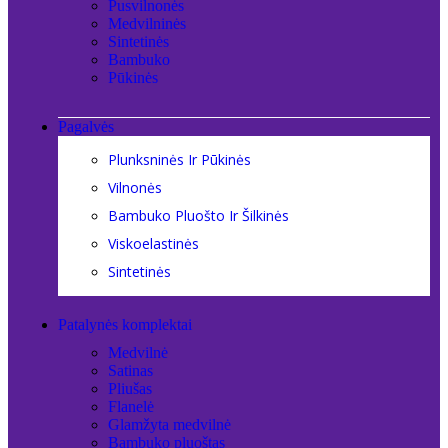
Pusvilnonės
Medvilninės
Sintetinės
Bambuko
Pūkinės
Pagalvės
Plunksninės Ir Pūkinės
Vilnonės
Bambuko Pluošto Ir Šilkinės
Viskoelastinės
Sintetinės
Patalynės komplektai
Medvilnė
Satinas
Pliušas
Flanelė
Glamžyta medvilnė
Bambuko pluoštas