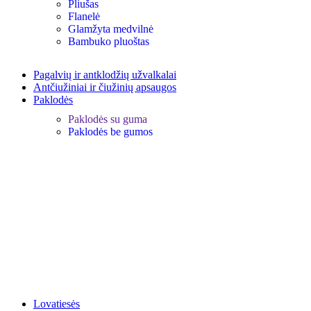
Pliušas
Flanelė
Glamžyta medvilnė
Bambuko pluoštas
Pagalvių ir antklodžių užvalkalai
Antčiužiniai ir čiužinių apsaugos
Paklodės
Paklodės su guma
Paklodės be gumos
Lovatiesės