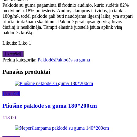
Paklodė su guma pagaminta iš frotinio audinio, kurio sudėtis 82%
medvilnė ir 18% poliesteris. Audinys tamprus ir tvirtas, jo tankis
180g/m², todėl paklodė gali būti naudojama ilgesnį laiką, yra atspari
trinčiai ir dažnam skalbimui. Paklodė gerai apsaugo visą lovos
čiužinį ir neslidinėja. Tampri elastinė juostelė įsiuta aplink visą
paklodės kraštą.
Likutis:
Liko 1
Į krepšelį
Prekių kategorija:
Paklodės
Paklodės su guma
Panašūs produktai
Į krepšelį
Pliušine paklode su guma 180*200cm
€
18.00