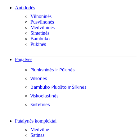
Antklodės
Vilnoninės
Pusvilnonės
Medvilninės
Sintetinės
Bambuko
Pūkinės
Pagalvės
Plunksninės Ir Pūkinės
Vilnonės
Bambuko Pluošto Ir Šilkinės
Viskoelastinės
Sintetinės
Patalynės komplektai
Medvilnė
Satinas