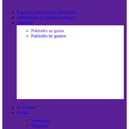
Pagalvių ir antklodžių užvalkalai
Antčiužiniai ir čiužinių apsaugos
Paklodės
Paklodės su guma
Paklodės be gumos
Lovatiesės
Pledai
Vienguliai
Dviguliai