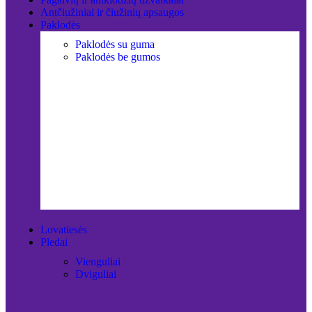
Antčiužiniai ir čiužinių apsaugos
Paklodės
Paklodės su guma
Paklodės be gumos
Lovatiesės
Pledai
Vienguliai
Dviguliai