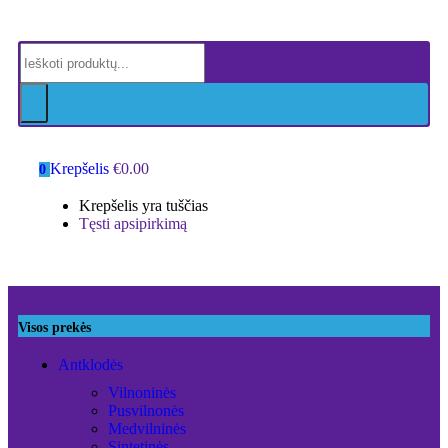
Krepšelis
€
0.00
0
Krepšelis yra tuščias
Tęsti apsipirkimą
Visos prekės
Antklodės
Vilnoninės
Pusvilnonės
Medvilninės
Sintetinės