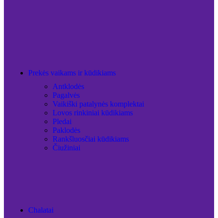
Prekės vaikams ir kūdikiams
Antklodės
Pagalvės
Vaikiški patalynės komplektai
Lovos rinkiniai kūdikiams
Pledai
Paklodės
Rankšluosčiai kūdikiams
Čiužiniai
Chalatai