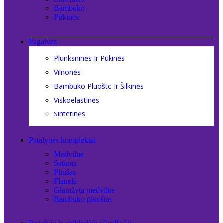
Bambuko
Pūkinės
Pagalvės
Plunksninės Ir Pūkinės
Vilnonės
Bambuko Pluošto Ir Šilkinės
Viskoelastinės
Sintetinės
Patalynės komplektai
Medvilnė
Satinas
Pliušas
Flanelė
Glamžyta medvilnė
Bambuko pluoštas
Pagalvių ir antklodžių užvalkalai