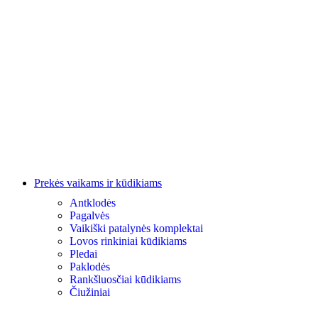
Prekės vaikams ir kūdikiams
Antklodės
Pagalvės
Vaikiški patalynės komplektai
Lovos rinkiniai kūdikiams
Pledai
Paklodės
Rankšluosčiai kūdikiams
Čiužiniai