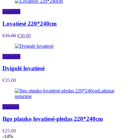
Į krepšelį
Lovatiesė 220*240cm
€
35.00
€
30.00
Į krepšelį
Dvigulė lovatiesė
€
35.00
Laikinai
neturime
Daugiau
Ilgo plauko lovatiesė-pledas 220*240cm
€
25.00
-14%