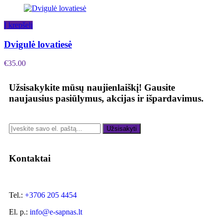
Į krepšelį
Dvigulė lovatiesė
€
35.00
Užsisakykite mūsų naujienlaiškį!
Gausite
naujausius pasiūlymus, akcijas ir išpardavimus.
Užsisakyti
Kontaktai
Tel.:
+3706 205 4454
El. p.:
info@e-sapnas.lt