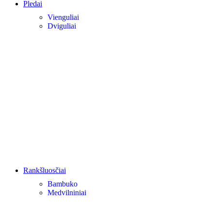
Pledai
Vienguliai
Dviguliai
Rankšluosčiai
Bambuko
Medvilniniai