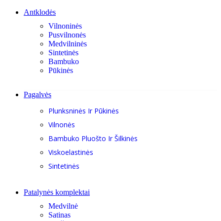
Antklodės
Vilnoninės
Pusvilnonės
Medvilninės
Sintetinės
Bambuko
Pūkinės
Pagalvės
Plunksninės Ir Pūkinės
Vilnonės
Bambuko Pluošto Ir Šilkinės
Viskoelastinės
Sintetinės
Patalynės komplektai
Medvilnė
Satinas