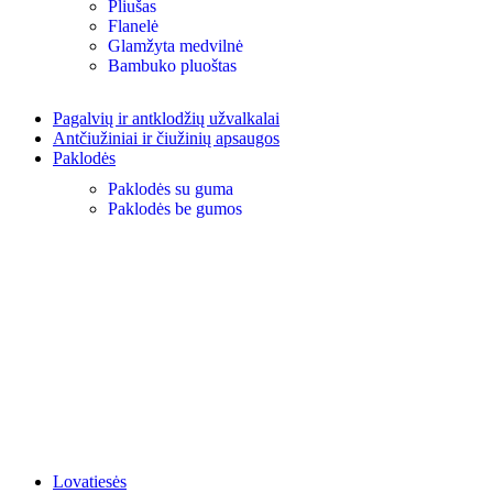
Pliušas
Flanelė
Glamžyta medvilnė
Bambuko pluoštas
Pagalvių ir antklodžių užvalkalai
Antčiužiniai ir čiužinių apsaugos
Paklodės
Paklodės su guma
Paklodės be gumos
Lovatiesės