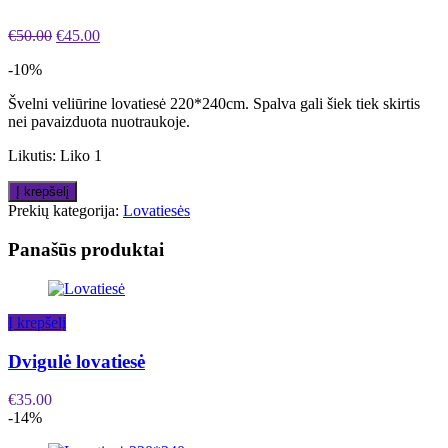
€
50.00
€
45.00
-10%
Švelni veliūrine lovatiesė 220*240cm. Spalva gali šiek tiek skirtis
nei pavaizduota nuotraukoje.
Likutis:
Liko 1
Į krepšelį
Prekių kategorija:
Lovatiesės
Panašūs produktai
Į krepšelį
Dvigulė lovatiesė
€
35.00
-14%