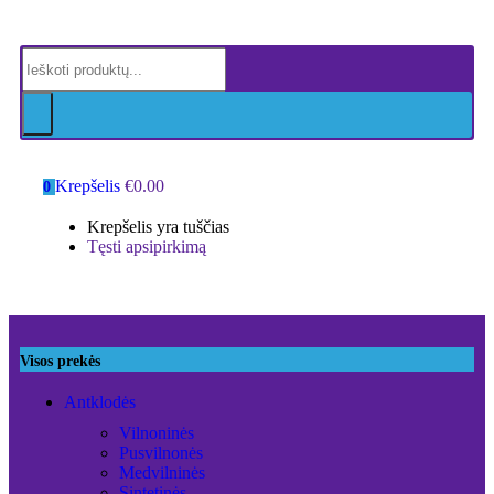
Krepšelis
€
0.00
0
Krepšelis yra tuščias
Tęsti apsipirkimą
Visos prekės
Antklodės
Vilnoninės
Pusvilnonės
Medvilninės
Sintetinės