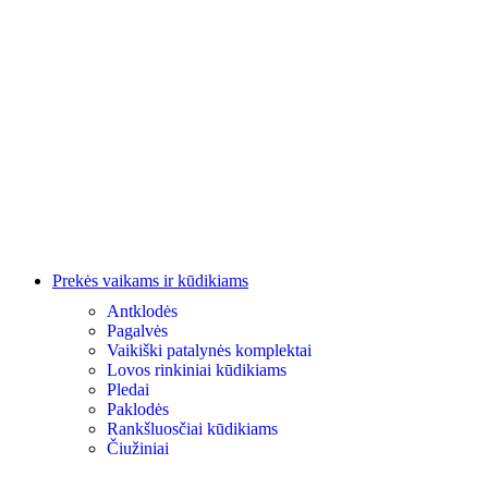
Prekės vaikams ir kūdikiams
Antklodės
Pagalvės
Vaikiški patalynės komplektai
Lovos rinkiniai kūdikiams
Pledai
Paklodės
Rankšluosčiai kūdikiams
Čiužiniai