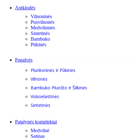
Antklodės
Vilnoninės
Pusvilnonės
Medvilninės
Sintetinės
Bambuko
Pūkinės
Pagalvės
Plunksninės Ir Pūkinės
Vilnonės
Bambuko Pluošto Ir Šilkinės
Viskoelastinės
Sintetinės
Patalynės komplektai
Medvilnė
Satinas