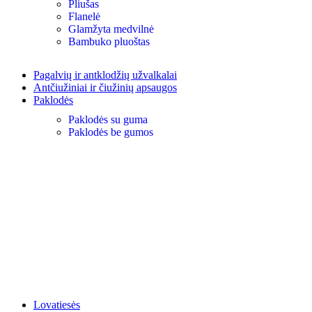
Pliušas
Flanelė
Glamžyta medvilnė
Bambuko pluoštas
Pagalvių ir antklodžių užvalkalai
Antčiužiniai ir čiužinių apsaugos
Paklodės
Paklodės su guma
Paklodės be gumos
Lovatiesės