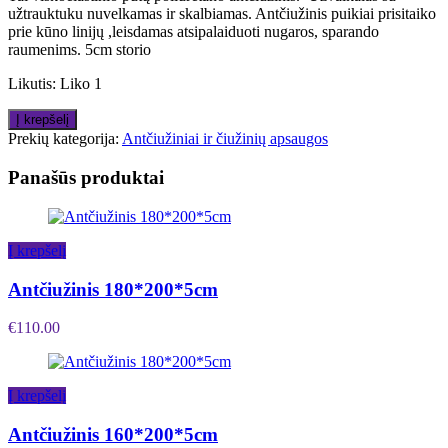
užtrauktuku nuvelkamas ir skalbiamas. Antčiužinis puikiai prisitaiko
prie kūno linijų ,leisdamas atsipalaiduoti nugaros, sparando
raumenims. 5cm storio
Likutis:
Liko 1
Į krepšelį
Prekių kategorija:
Antčiužiniai ir čiužinių apsaugos
Panašūs produktai
Į krepšelį
Antčiužinis 180*200*5cm
€
110.00
Į krepšelį
Antčiužinis 160*200*5cm