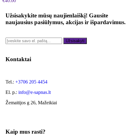
€
40.00
Užsisakykite mūsų naujienlaiškį!
Gausite
naujausius pasiūlymus, akcijas ir išpardavimus.
Užsisakyti
Kontaktai
Tel.:
+3706 205 4454
El. p.:
info@e-sapnas.lt
Žemaitijos g 26, Mažeikiai
Kaip mus rasti?