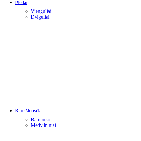
Pledai
Vienguliai
Dviguliai
Rankšluosčiai
Bambuko
Medvilniniai