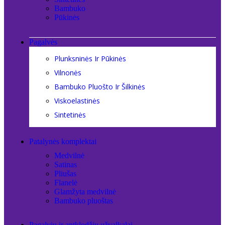
Bambuko
Pūkinės
Pagalvės
Plunksninės Ir Pūkinės
Vilnonės
Bambuko Pluošto Ir Šilkinės
Viskoelastinės
Sintetinės
Patalynės komplektai
Medvilnė
Satinas
Pliušas
Flanelė
Glamžyta medvilnė
Bambuko pluoštas
Pagalvių ir antklodžių užvalkalai