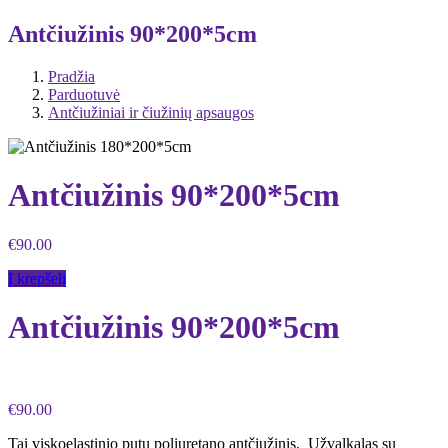
Antčiužinis 90*200*5cm
Pradžia
Parduotuvė
Antčiužiniai ir čiužinių apsaugos
Antčiužinis 90*200*5cm
€
90.00
Į krepšelį
Antčiužinis 90*200*5cm
€
90.00
Tai viskoelastinio putų poliuretano antčiužinis. Užvalkalas su