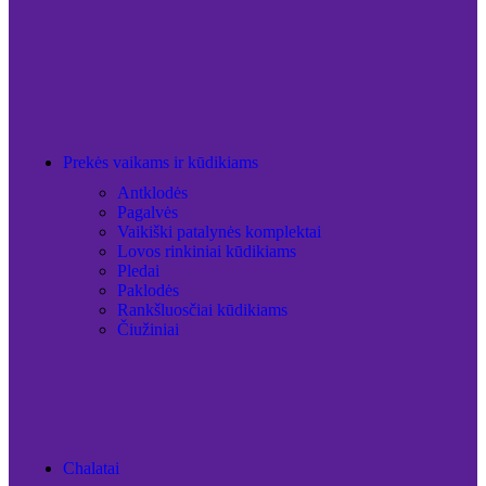
Prekės vaikams ir kūdikiams
Antklodės
Pagalvės
Vaikiški patalynės komplektai
Lovos rinkiniai kūdikiams
Pledai
Paklodės
Rankšluosčiai kūdikiams
Čiužiniai
Chalatai