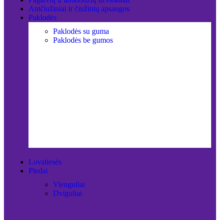
Antčiužiniai ir čiužinių apsaugos
Paklodės
Paklodės su guma
Paklodės be gumos
Lovatiesės
Pledai
Vienguliai
Dviguliai