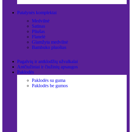
Patalynės komplektai
Medvilnė
Satinas
Pliušas
Flanelė
Glamžyta medvilnė
Bambuko pluoštas
Pagalvių ir antklodžių užvalkalai
Antčiužiniai ir čiužinių apsaugos
Paklodės
Paklodės su guma
Paklodės be gumos