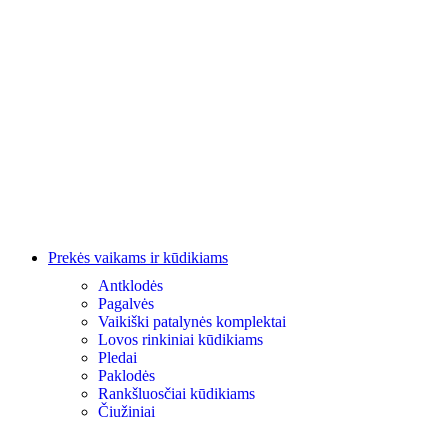
Prekės vaikams ir kūdikiams
Antklodės
Pagalvės
Vaikiški patalynės komplektai
Lovos rinkiniai kūdikiams
Pledai
Paklodės
Rankšluosčiai kūdikiams
Čiužiniai