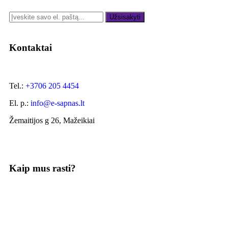
Užsisakyti
Kontaktai
Tel.:
+3706 205 4454
El. p.:
info@e-sapnas.lt
Žemaitijos g 26, Mažeikiai
Kaip mus rasti?