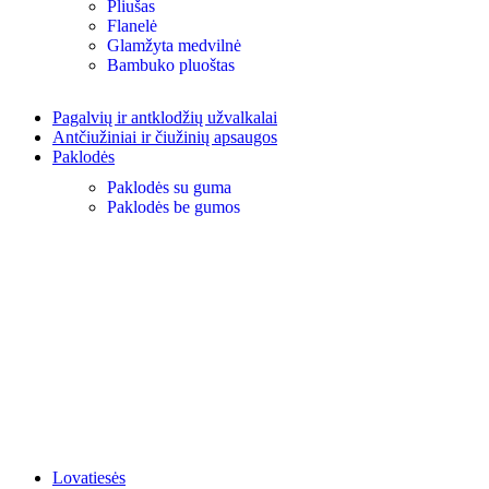
Pliušas
Flanelė
Glamžyta medvilnė
Bambuko pluoštas
Pagalvių ir antklodžių užvalkalai
Antčiužiniai ir čiužinių apsaugos
Paklodės
Paklodės su guma
Paklodės be gumos
Lovatiesės