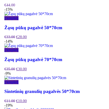
€
44.00
-15%
Į krepšelį
Žąsų pūkų pagalvė 50*70cm
€
33.00
€
28.00
-14%
Į krepšelį
Žąsų pūkų pagalvė 70*70cm
€
35.00
€
30.00
-9%
Į krepšelį
Sintetinių granulių pagalvės 50*70cm
€
11.00
€
10.00
-19%