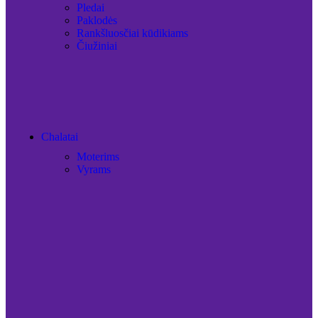
Pledai
Paklodės
Rankšluosčiai kūdikiams
Čiužiniai
Chalatai
Moterims
Vyrams