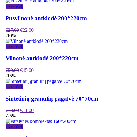
Į krepšelį
Pusvilnonė antklodė 200*220cm
€
27.00
€
22.00
-10%
Į krepšelį
Vilnonė antklodė 200*220cm
€
50.00
€
45.00
-15%
Į krepšelį
Sintetinių granulių pagalvė 70*70cm
€
13.00
€
11.00
-25%
Į krepšelį