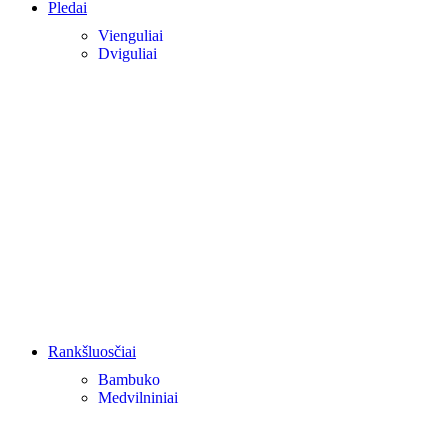
Pledai
Vienguliai
Dviguliai
Rankšluosčiai
Bambuko
Medvilniniai