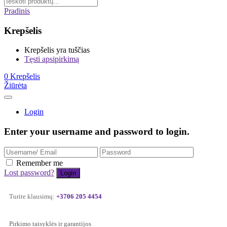
Pradinis
Krepšelis
Krepšelis yra tuščias
Tęsti apsipirkimą
0
Krepšelis
Žiūrėta
Login
Enter your username and password to login.
Remember me
Lost password?
Turite klausimų:
+3706 205 4454
Pirkimo taisyklės ir garantijos