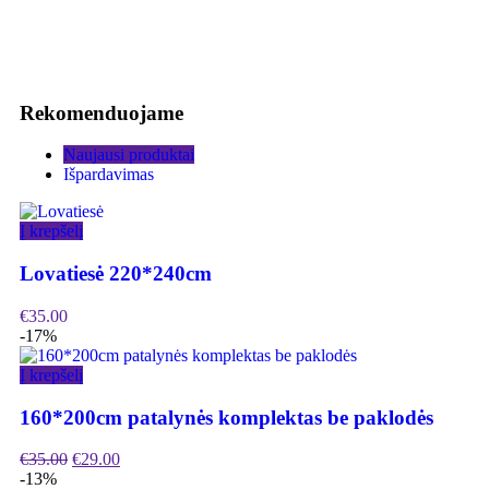
Rekomenduojame
Naujausi produktai
Išpardavimas
Į krepšelį
Lovatiesė 220*240cm
€
35.00
-17%
Į krepšelį
160*200cm patalynės komplektas be paklodės
€
35.00
€
29.00
-13%