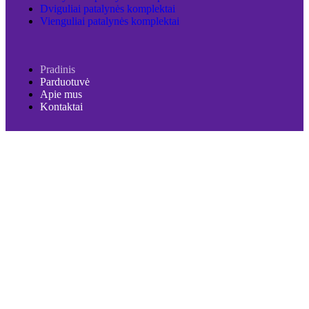
Dviguliai patalynės komplektai
Vienguliai patalynės komplektai
Pradinis
Parduotuvė
Apie mus
Kontaktai