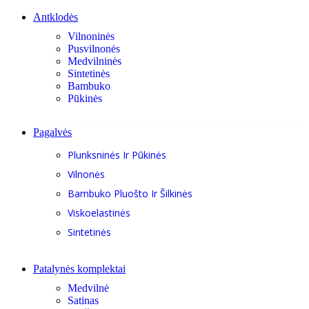
Antklodės
Vilnoninės
Pusvilnonės
Medvilninės
Sintetinės
Bambuko
Pūkinės
Pagalvės
Plunksninės Ir Pūkinės
Vilnonės
Bambuko Pluošto Ir Šilkinės
Viskoelastinės
Sintetinės
Patalynės komplektai
Medvilnė
Satinas