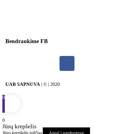
Bendraukime FB
UAB SAPNUVA
| © | 2020
0
0
Jūsų krepšelis
Jūsų krepšelis tuščias
Atgal į parduotuvę