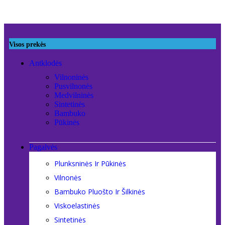
Visos prekės
Antklodės
Vilnoninės
Pusvilnonės
Medvilninės
Sintetinės
Bambuko
Pūkinės
Pagalvės
Plunksninės Ir Pūkinės
Vilnonės
Bambuko Pluošto Ir Šilkinės
Viskoelastinės
Sintetinės