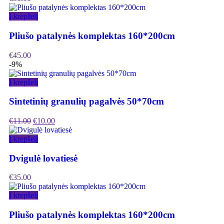
Į krepšelį
Pliušo patalynės komplektas 160*200cm
€
45.00
-9%
Į krepšelį
Sintetinių granulių pagalvės 50*70cm
€
11.00
€
10.00
Į krepšelį
Dvigulė lovatiesė
€
35.00
Į krepšelį
Pliušo patalynės komplektas 160*200cm