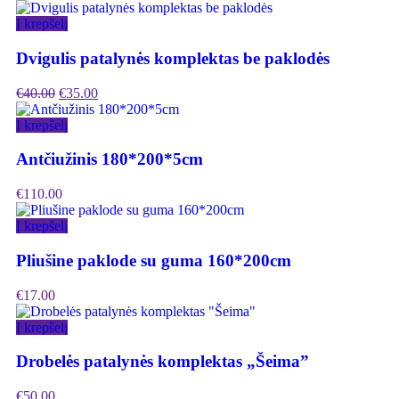
Į krepšelį
Dvigulis patalynės komplektas be paklodės
€
40.00
€
35.00
Į krepšelį
Antčiužinis 180*200*5cm
€
110.00
Į krepšelį
Pliušine paklode su guma 160*200cm
€
17.00
Į krepšelį
Drobelės patalynės komplektas „Šeima”
€
50.00