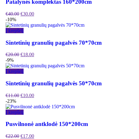
Patalynės komplektas 160*200cm
€
40.00
€
30.00
-10%
Į krepšelį
Sintetinių granulių pagalvės 70*70cm
€
20.00
€
18.00
-9%
Į krepšelį
Sintetinių granulių pagalvės 50*70cm
€
11.00
€
10.00
-23%
Į krepšelį
Pusvilnonė antklodė 150*200cm
€
22.00
€
17.00